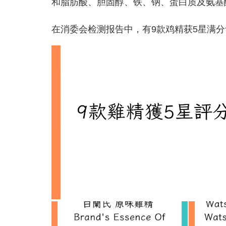
和脂肪酸、胆固醇、铁、钠、蛋白质及氨基
在消委会检测报告中，有9款鸡精获5星满