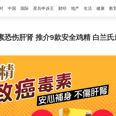
时
中国
国际
星岛申诉王
财经
地产
生活
健康
教
恐伤肝肾 推介9款安全鸡精 白兰氏