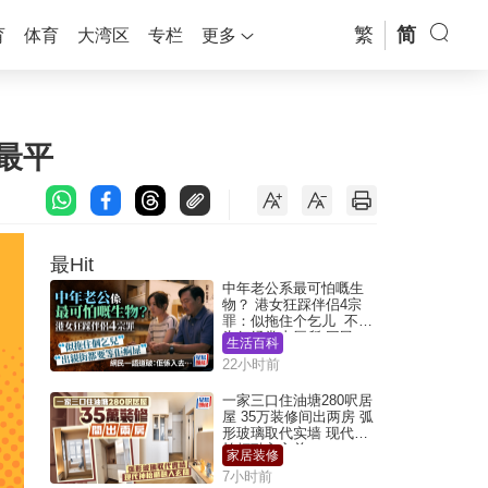
繁
简
育
体育
大湾区
专栏
更多
最平
最Hit
中年老公系最可怕嘅生
物？ 港女狂踩伴侣4宗
罪：似拖住个乞儿 不解
为何经常去厕所 网民一
生活百科
语道破
22小时前
一家三口住油塘280呎居
屋 35万装修间出两房 弧
形玻璃取代实墙 现代神
枱柜融入玄关
家居装修
7小时前