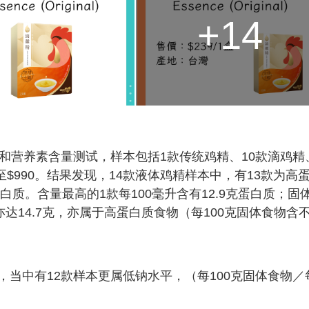
+14
和营养素含量测试，样本包括1款传统鸡精、10款滴鸡精
至$990。结果发现，14款液体鸡精样本中，有13款为高
白质。含量最高的1款每100毫升含有12.9克蛋白质；固
达14.7克，亦属于高蛋白质食物（每100克固体食物含
当中有12款样本更属低钠水平，（每100克固体食物／