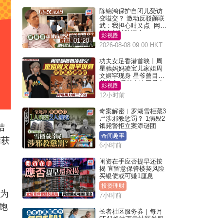
陈锦鸿保护自闭儿受访
变嗌交？ 激动反驳颜联
武：我担心咁又点 网民
批主持咄咄逼人
影视圈
01:20
2026-08-08 09:00 HKT
功夫女足香港首映丨周
星驰妈妈凌宝儿家姐周
文姬罕现身 星爷曾目睹
父偷食 母独力凑三子女
影视圈
12小时前
奇案解密︱罗湖雪柜藏3
尸涉邪教惩罚？ 1病殁2
饿毙警拒立案添谜团
结
奇闻趣事
精获
6小时前
闲资在手应否提早还按
揭 宜留意保管楼契风险
买银债或可赚1厘息
投资理财
室为
7小时前
饱
长者社区服务券｜每月