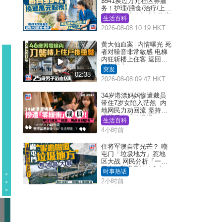
$541换过万元社区券服
务！护理/膳食/治疗/上门
或中心任拣 1条件免资产
生活百科
审查（附申请资格及教
2026-08-08 10:19 HKT
学）
黄大仙血案│内情曝光 死
者对噪音非常敏感 电梯
内狂斩楼上住客 返回住
所堕楼亡
突发
02:38
2026-08-08 09:47 HKT
34岁港漂妈妈惨遭裁员
带住7岁女陷入茫然 内
地网民力劝回流 坚持留
港背后有「长远规
生活百科
划」？
4小时前
住将军澳自带光芒？ 嘲
屯门「垃圾地方」惹地
区大战 网民分析「一共
同点」秒息风波｜Juicy
时事热话
叮
2小时前