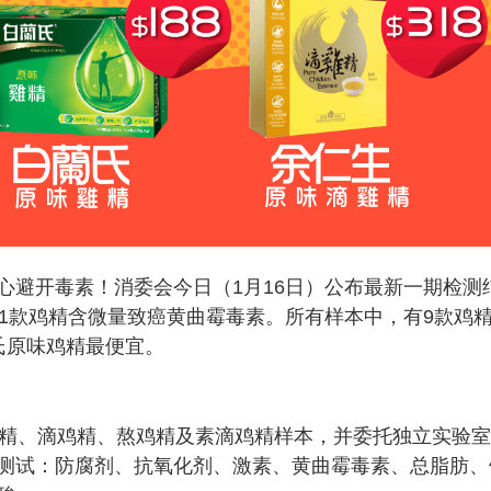
心避开毒素！消委会今日（1月16日）公布最新一期检测
现1款鸡精含微量致癌黄曲霉毒素。所有样本中，有9款鸡
氏原味鸡精最便宜。
鸡精、滴鸡精、熬鸡精及素滴鸡精样本，并委托独立实验
测试：防腐剂、抗氧化剂、激素、黄曲霉毒素、总脂肪、