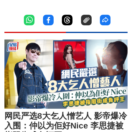
网民严选8大乞人憎艺人 影帝爆冷
入围：仲以为佢好Nice 李思捷被