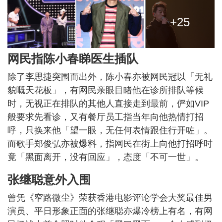
+25
网民指陈小春睇医生插队
除了李思捷突围而出外，陈小春亦被网民冠以「无礼
貌嘅天花板」，有网民亲眼目睹他在诊所排队等候
时，无视正在排队的其他人直接走到最前，俨如VIP
般要求先看诊，又有餐厅员工指当年向他热情打招
呼，只换来他「望一眼，无任何表情跟住行开咗」。
而歌手郑俊弘亦被爆料，指网民在街上向他打招呼时
竟「黑面离开，没有回应」，态度「不可一世」。
张继聪意外入围
曾凭《窄路微尘》荣获香港电影评论学会大奖最佳男
演员、平日形象正面的张继聪亦爆冷榜上有名，有网