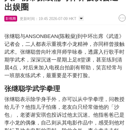
出娱圈
更新时间：19:45 2026-07-09 HKT
影视圈
张继聪与ANSONBEAN(陈毅燊)到中环出席《武道》
记者会，二人都表示重视李小龙精神，亦同样曾接触
武术。张继聪曾向叶准拜师学咏春，透露入行歌手时
期学武术，深深沉迷一星期上足8堂课，甚至练到清
晨4点，对后来加入电视台拍剧有帮助，笑言经常与
一班朋友练武术，最重要是不要打脸。
张继聪学武学拳理
张继聪表示除学身手外，亦可以从中学拳理，问教授
给儿子？他指儿子怕痛，老友白只经常做他的「沙
包」，老婆谢安琪也投诉过他太沉迷。他指爸爸已是
李小龙的偶像，自己则从其电影作品中，感受到他对