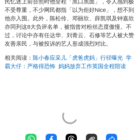
民忆述上前合照时他全程「黑口黑面」，令人感到极
不受尊重，不少网民都指「以为佢好Nice」，想不到
他亦入围。此外，陈松伶、邓丽欣、薛凯琪及钟嘉欣
亦同列这8大负评名单，被指曾对粉丝态度傲慢。不
过，讨论中亦有任达华、刘青云、石修等艺人被大赞
友善亲民，与被投诉的艺人形成强烈对比。
相关阅读：
陈小春应采儿「虎爸虎妈」行径曝光 学
霸大仔：严格得恐怖 妈妈放弃工作英国全程陪读