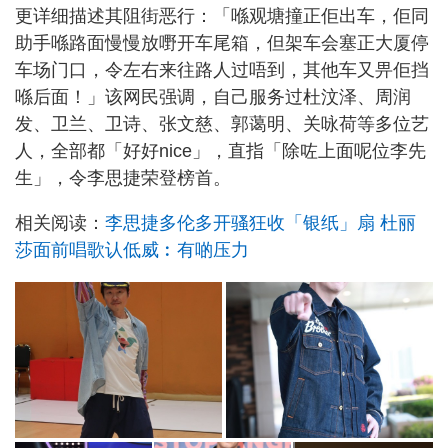
更详细描述其阻街恶行：「喺观塘撞正佢出车，佢同
助手喺路面慢慢放嘢开车尾箱，但架车会塞正大厦停
车场门口，令左右来往路人过唔到，其他车又畀佢挡
喺后面！」该网民强调，自己服务过杜汶泽、周润
发、卫兰、卫诗、张文慈、郭蔼明、关咏荷等多位艺
人，全部都「好好nice」，直指「除咗上面呢位李先
生」，令李思捷荣登榜首。
相关阅读：
李思捷多伦多开骚狂收「银纸」扇 杜丽
莎面前唱歌认低威︰有啲压力