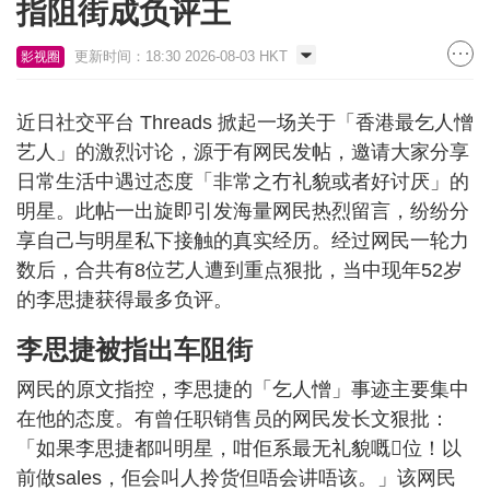
指阻街成负评王
更新时间：18:30 2026-08-03 HKT
影视圈
近日社交平台 Threads 掀起一场关于「香港最乞人憎
艺人」的激烈讨论，源于有网民发帖，邀请大家分享
日常生活中遇过态度「非常之冇礼貌或者好讨厌」的
明星。此帖一出旋即引发海量网民热烈留言，纷纷分
享自己与明星私下接触的真实经历。经过网民一轮力
数后，合共有8位艺人遭到重点狠批，当中现年52岁
的李思捷获得最多负评。
李思捷被指出车阻街
网民的原文指控，李思捷的「乞人憎」事迹主要集中
在他的态度。有曾任职销售员的网民发长文狠批：
「如果李思捷都叫明星，咁佢系最无礼貌嘅𠮶位！以
前做sales，佢会叫人拎货但唔会讲唔该。」该网民