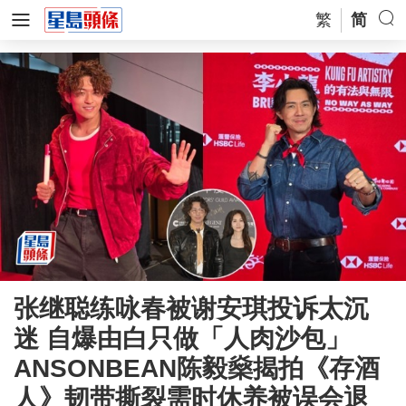
繁
简
张继聪练咏春被谢安琪投诉太沉
迷 自爆由白只做「人肉沙包」
ANSONBEAN陈毅燊揭拍《存酒
人》韧带撕裂需时休养被误会退