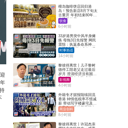
檀岛咖啡饼店回归港
岛！预告新店8月下旬太
古重开 年初结束80年历
史湾仔总店
饮食
6小时前
33岁港男突中风半身瘫
痪 母拖3日先报警 网民
震惊：执返条命系神迹
自爆2个恶习｜Juicy叮
时事热话
14小时前
黎彼得离世丨儿子黎树
德停工陪老父走过最后
岁月 澄清经济没有困
妮迎
难：传闻有夸张成份
影视圈
，年
02:44
4小时前
持
外籍专才据报陆续回流
不
香港 钟情低税率不惜减
薪 带动写字楼豪宅及学
位竞争「香港已重现生
商业创科
机」
8小时前
黎彼得离世丨许冠杰亲