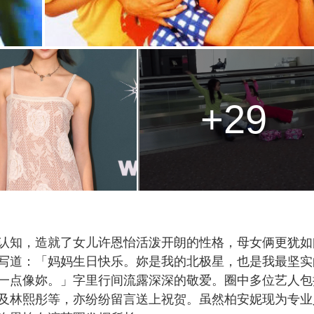
+29
认知，造就了女儿许恩怡活泼开朗的性格，母女俩更犹如
写道：「妈妈生日快乐。妳是我的北极星，也是我最坚实
一点像妳。」字里行间流露深深的敬爱。圈中多位艺人包
及林熙彤等，亦纷纷留言送上祝贺。虽然柏安妮现为专业