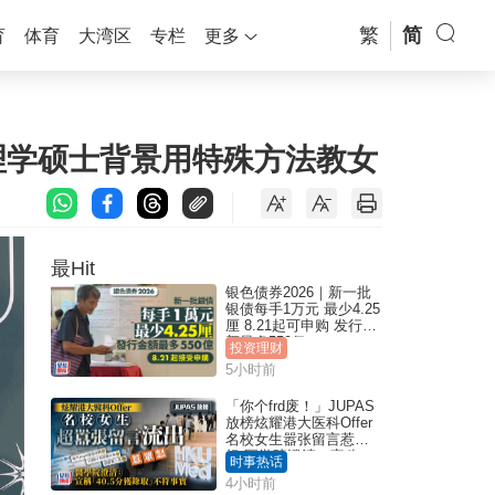
繁
简
育
体育
大湾区
专栏
更多
理学硕士背景用特殊方法教女
最Hit
银色债券2026｜新一批
银债每手1万元 最少4.25
厘 8.21起可申购 发行金
额最多550亿
投资理财
5小时前
「你个frd废！」JUPAS
放榜炫耀港大医科Offer
名校女生嚣张留言惹众
怒 医学院澄清：宣称
时事热话
「40.5分获录取」不符事
4小时前
实｜Juicy叮