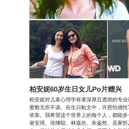
柏安妮60岁生日女儿Po片赠兴
柏安妮对儿童心理学有著深厚且透彻的专业
蜜般无所不谈。在生日帖文中，许恩怡感性
依靠。我希望这个世界上的每个人，都能多
谢安琪、张继聪、林嘉欣、朱鉴然、吴家忻