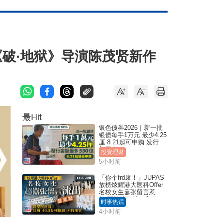
《破·地狱》导演陈茂贤新作
最Hit
银色债券2026｜新一批
银债每手1万元 最少4.25
厘 8.21起可申购 发行金
额最多550亿
投资理财
5小时前
「你个frd废！」JUPAS
放榜炫耀港大医科Offer
名校女生嚣张留言惹众
怒 医学院澄清：宣称
时事热话
「40.5分获录取」不符事
4小时前
实｜Juicy叮