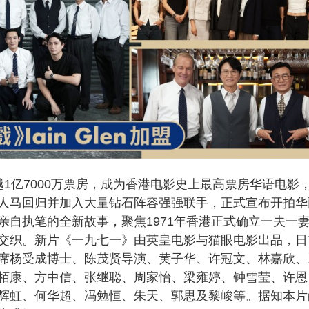
越1亿7000万票房，成为香港电影史上最高票房华语电影
人马回归并加入大量钻石阵容强强联手，正式宣布开拍华
亲自执笔的全新故事，聚焦1971年香港正式确立一夫一
交织。新片《一九七一》由英皇电影与猫眼电影出品，日
席杨受成博士、陈茂贤导演、黄子华、许冠文、林嘉欣、
乐、朱栢康、方中信、张继聪、周家怡、梁雍婷、钟雪莹、许恩
辉虹、何华超、冯勉恒、朱天、郭思及黎峻等。据知本片