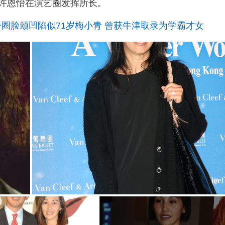
许恩怡在演艺圈发挥所长。
一圈脸颊凹陷似71岁梅小青 曾获牛津取录为学霸才女