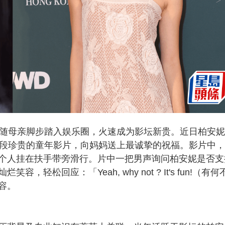
跟随母亲脚步踏入娱乐圈，火速成为影坛新贵。近日柏安
一段珍贵的童年影片，向妈妈送上最诚挚的祝福。影片中
个人挂在扶手带旁滑行。片中一把男声询问柏安妮是否支
松回应：「Yeah, why not ? It's fun!（有何
容。