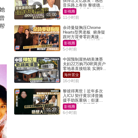
撰悼念文忆故友：感恩
音乐路上有你 黎彼德曾
她
直认唔夹合作7年终拆伙
影视圈
01:00
曾
11小时前
帮
佘诗曼疑胸压Chrome
Hearts型男老板 俯身疑
跟对方背脊零距离接触
网民惊呼：企侧边唔
影视圈
得？
5小时前
中国预制屋热销美澳墨
夫妇22万购750呎两房户
零地基直接组装 实测9个
月激赞
海外置业
16小时前
黎彼得离世丨近年多次
入ICU 契仔黄宗泽曾施
援手助医重病：佢潇洒
一生唔想大家唔开心
影视圈
01:23
6小时前