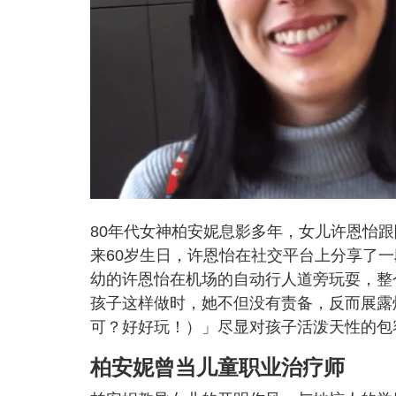
80年代女神柏安妮息影多年，女儿许恩怡
来60岁生日，许恩怡在社交平台上分享了
幼的许恩怡在机场的自动行人道旁玩耍，整
孩子这样做时，她不但没有责备，反而展露灿烂笑容，轻
可？好好玩！）」尽显对孩子活泼天性的包
柏安妮曾当儿童职业治疗师