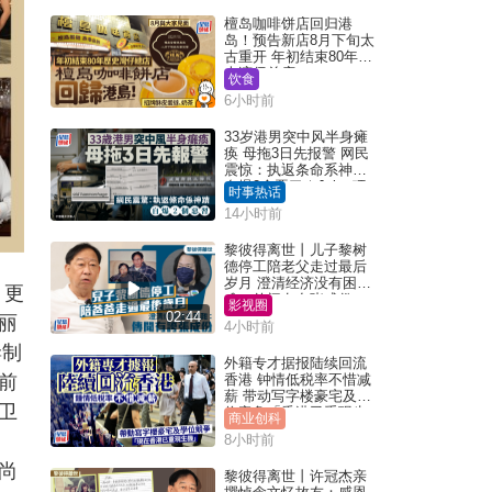
檀岛咖啡饼店回归港
岛！预告新店8月下旬太
古重开 年初结束80年历
史湾仔总店
饮食
6小时前
33岁港男突中风半身瘫
痪 母拖3日先报警 网民
震惊：执返条命系神迹
自爆2个恶习｜Juicy叮
时事热话
14小时前
黎彼得离世丨儿子黎树
德停工陪老父走过最后
岁月 澄清经济没有困
，更
难：传闻有夸张成份
影视圈
02:44
丽
4小时前
妻制
外籍专才据报陆续回流
前
香港 钟情低税率不惜减
薪 带动写字楼豪宅及学
卫
位竞争「香港已重现生
商业创科
机」
8小时前
尚
黎彼得离世丨许冠杰亲