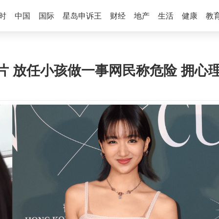
时
中国
国际
星岛申诉王
财经
地产
生活
健康
教
片 放任小孩做一事网民称危险 拥心