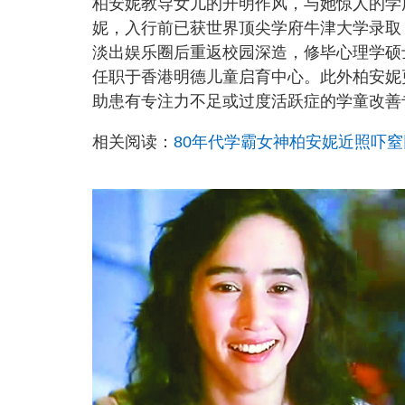
柏安妮教导女儿的开明作风，与她惊人的学
妮，入行前已获世界顶尖学府牛津大学录取
淡出娱乐圈后重返校园深造，修毕心理学硕
任职于香港明德儿童启育中心。此外柏安妮
助患有专注力不足或过度活跃症的学童改善
相关阅读：
80年代学霸女神柏安妮近照吓窒