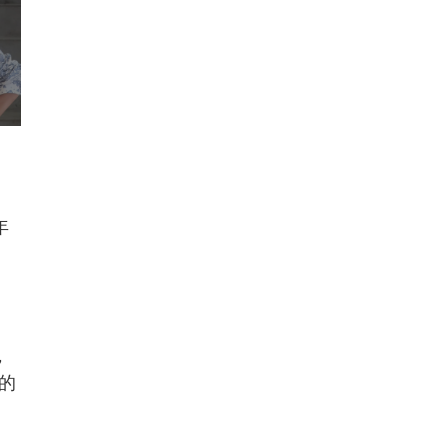
年
，
的