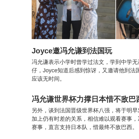
Joyce邀冯允谦到法国玩
冯允谦表示小学时曾学过法文，学到中学无再
仔，Joyce知道后感到惊讶，又邀请他到
应该无时间。
冯允谦世界杯力撑日本惜不敌巴
另外，谈到法国晋级世界杯八强，将于明早对
加上仍有时差的关系，相信难以观看赛事，
赛事，直言支持日本队，惜最终不敌巴西。