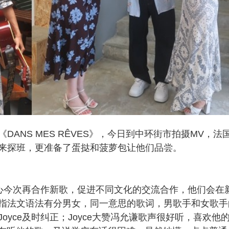
新歌《DANS MES RÊVES》，今日到中环街市拍摄MV，法
来探班，更准备了蛋挞和菠萝包让他们品尝。
开心今次再合作新歌，促进不同文化的交流合作，他们会在
指法文语法有分男女，同一意思的歌词，男歌手和女歌手
yce及时纠正；Joyce大赞冯允谦歌声很好听，喜欢他