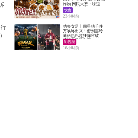
炸物 网民大赞：味道
诉
好，环境阔落
饮食
23小时前
销行
功夫女足丨周星驰千呼
万唤终出来！偕刘嘉玲
元）
迪丽热巴超狂阵容破天
荒现身香港谢票
影视圈
16小时前