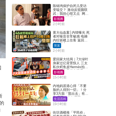
陈锦鸿保护自闭儿受访
变嗌交？ 激动反驳颜联
武：我担心咁又点 网民
批主持咄咄逼人
影视圈
2小时前
黄大仙血案│内情曝光 死
者对噪音非常敏感 电梯
内狂斩楼上住客 返回住
所堕楼亡
突发
2小时前
爱回家大结局｜7大绿叶
身家过亿背景惊人 三太
私伙鳄鱼皮Hermès拍剧
国
苏姐原来是半山楼后
影视圈
15小时前
内地妈居港心得「不要
脸的人得到一切」！分
享3方面「豁出去」有著
新
数 网民：你好厉害
生活百科
的
19小时前
的
街坊酒楼推「平民价」