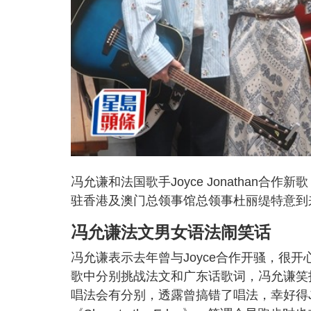
冯允谦和法国歌手Joyce Jonathan合作
驻香港及澳门总领事馆总领事杜丽缇特意到
冯允谦法文男女语法闹笑话
冯允谦表示去年曾与Joyce合作开骚，很
歌中分别挑战法文和广东话歌词，冯允谦笑
唱法会有分别，透露曾搞错了唱法，幸好得Jo