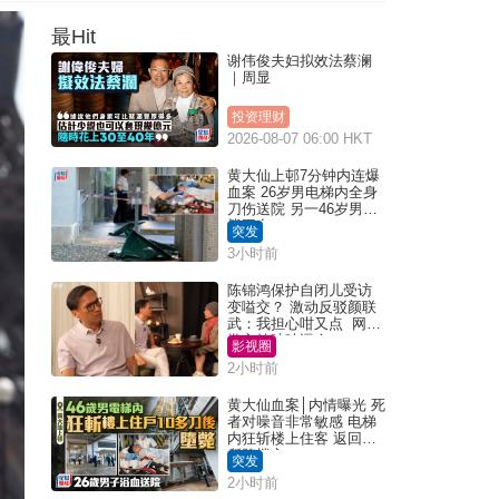
最Hit
谢伟俊夫妇拟效法蔡澜
｜周显
投资理财
2026-08-07 06:00 HKT
黄大仙上邨7分钟内连爆
血案 26岁男电梯内全身
刀伤送院 另一46岁男倒
毙平台
突发
3小时前
陈锦鸿保护自闭儿受访
变嗌交？ 激动反驳颜联
武：我担心咁又点 网民
批主持咄咄逼人
影视圈
2小时前
黄大仙血案│内情曝光 死
者对噪音非常敏感 电梯
内狂斩楼上住客 返回住
所堕楼亡
突发
2小时前