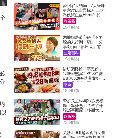
爱回家大结局｜7大绿叶
身家过亿背景惊人 三太
私伙鳄鱼皮Hermès拍剧
规个
苏姐原来是半山楼后
影视圈
。
15小时前
内地妈居港心得「不要
脸的人得到一切」！分
享3方面「豁出去」有著
数 网民：你好厉害
生活百科
19小时前
街坊酒楼推「平民价」
必
叹奢华盛宴！$9.8红烧
BB鸽/$28开边蒸龙虾 3
分
大晚餐超值优惠
饮食
18小时前
63岁关之琳与27岁男模
均
爆「嫲孙恋」？激罕开
腔19字回应：多谢大家
例设
挂念近况
影视圈
23小时前
尖沙咀$69起素食自助餐
竞
90分钟任食沙律/炒饭面/