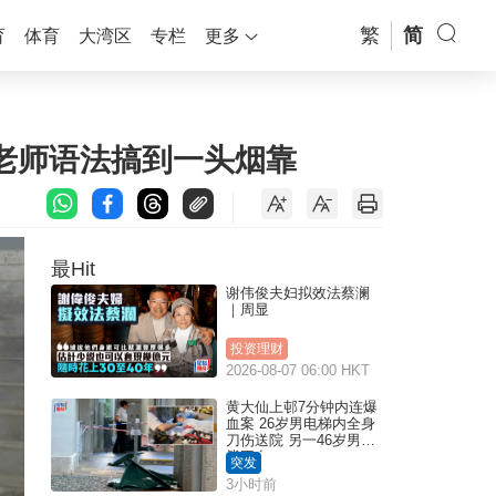
繁
简
育
体育
大湾区
专栏
更多
全还老师语法搞到一头烟靠
最Hit
谢伟俊夫妇拟效法蔡澜
｜周显
投资理财
2026-08-07 06:00 HKT
黄大仙上邨7分钟内连爆
血案 26岁男电梯内全身
刀伤送院 另一46岁男倒
毙平台
突发
3小时前