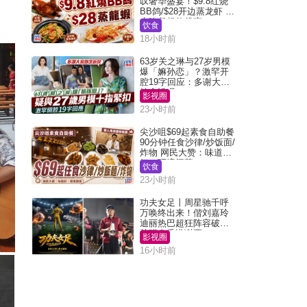
叹奢华盛宴！$9.8红烧
BB鸽/$28开边蒸龙虾 3
大晚餐超值优惠
饮食
18小时前
63岁关之琳与27岁男模
爆「嫲孙恋」？激罕开
腔19字回应：多谢大家
挂念近况
影视圈
23小时前
尖沙咀$69起素食自助餐
90分钟任食沙律/炒饭面/
炸物 网民大赞：味道
好，环境阔落
饮食
23小时前
功夫女足丨周星驰千呼
万唤终出来！偕刘嘉玲
迪丽热巴超狂阵容破天
荒现身香港谢票
影视圈
16小时前