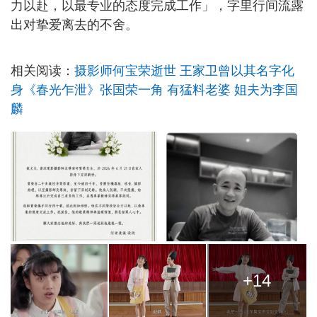
力以赴，以最专业的态度完成工作」，字里行间流露
出对挚爱离去的不舍。
相关阅读：
摄影师何宝荣逝世 王家卫曾以其名字化
身《春光乍泄》张国荣一角 有猛料老婆 姐夫为李国
麟
+14