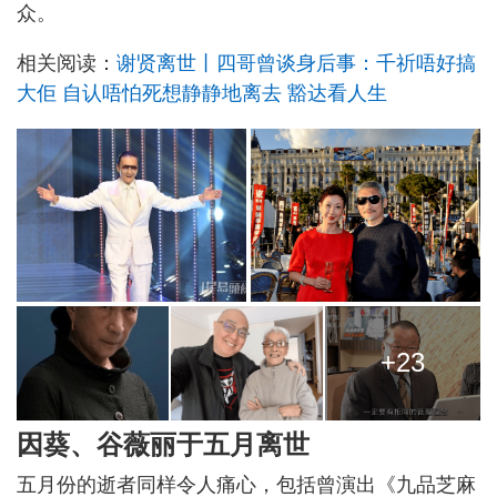
众。
相关阅读：
谢贤离世丨四哥曾谈身后事：千祈唔好搞
大佢 自认唔怕死想静静地离去 豁达看人生
+23
因葵、谷薇丽于五月离世
五月份的逝者同样令人痛心，包括曾演出《九品芝麻