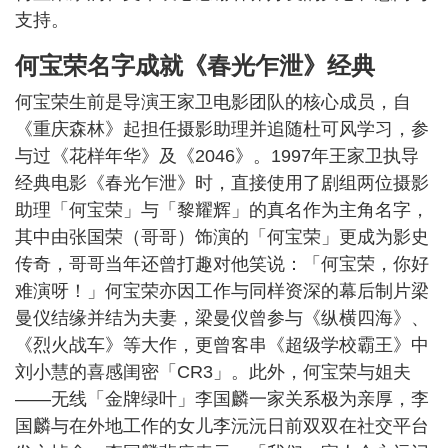
支持。
何宝荣名字成就《春光乍泄》经典
何宝荣生前是导演王家卫电影团队的核心成员，自
《重庆森林》起担任摄影助理并追随杜可风学习，参
与过《花样年华》及《2046》。1997年王家卫执导
经典电影《春光乍泄》时，直接使用了剧组两位摄影
助理「何宝荣」与「黎耀辉」的真名作为主角名字，
其中由张国荣（哥哥）饰演的「何宝荣」更成为影史
传奇，哥哥当年还曾打趣对他笑说：「何宝荣，你好
难演呀！」何宝荣亦因工作与同样资深的幕后制片梁
曼仪结缘并结为夫妻，梁曼仪曾参与《纵横四海》、
《烈火战车》等大作，更曾客串《超级学校霸王》中
刘小慧的喜感闺密「CR3」。此外，何宝荣与姐夫
——无线「金牌绿叶」李国麟一家关系极为亲厚，李
国麟与在外地工作的女儿李沅沅日前双双在社交平台