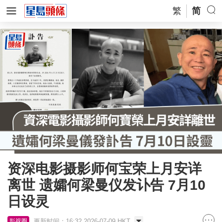
繁
简
资深电影摄影师何宝荣上月安详
离世 遗孀何梁曼仪发讣告 7月10
日设灵
更新时间：16:32 2026-07-09 HKT
影视圈