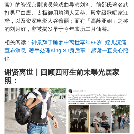
官》的资深京剧演员兼戏曲导演刘洵、前邵氏著名武
打男星白鹰、太极御用填词人因葵、殿堂级歌唱家江
桦，以及资深电影人谷薇丽；而有「高龄亚姐」之称
的刘月好，亦被揭发早于今年农历二月仙游。
相关阅读：
钟景辉于睡梦中离世享年89岁 姪儿沉痛
宣布消息 著手处理King Sir身后事：感谢一直关心陪
伴
谢贤离世丨回顾四哥生前未曝光居家
照：