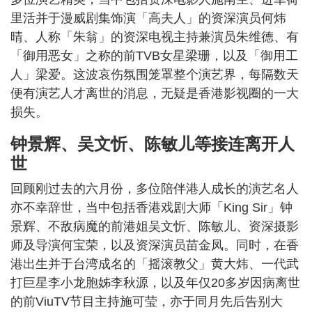
里活并于漫威剧集饰演「高夫人」的资深演员何炜
晴、人称「朱翁」的资深电视主持兼演员朱维德、有
「御用恶女」之称的前TVB女星梁珊，以及「御用工
人」梁爱。这波哀伤氛围笼罩整个演艺界，每隔数天
便有演艺人才离世的消息，无疑是香港影视圈的一大
损失。
钟景辉、吴文忻、陈敏儿等接连离开人
世
回顾刚过去的六月份，多位陪伴港人成长的演艺名人
亦不幸辞世，当中包括香港戏剧大师「King Sir」钟
景辉、不敌病魔的前港姐吴文忻、陈敏儿、资深摄影
师及导演何宝荣，以及资深演员苗金凤。同时，在香
港出生并于台湾成名的「摇滚教父」黄大炜、一代武
打巨星李小龙胞姊李秋源，以及年仅20多岁因病离世
的前ViuTV节目主持施可莹，亦于同月先后告别大