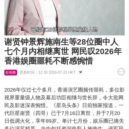
Loaded
:
Unmute
32.36%
谢贤钟景辉施南生等28位圈中人
七个月内相继离世 网民叹2026年
香港娱圈噩耗不断感惋惜
更新时间：12:30 2026-07-23 HKT
影视圈
2026年仅过七个多月，香港演艺圈频传噩耗，多位影
视界重量级人物及幕后功臣相继与世长辞，令大批网
民及影迷深表惋惜。《星岛头条》日前独家报道，一
代巨星谢贤（四哥）已于7月16日离世，并于7月20
日低调火化，享年89岁。单计七月份，娱乐圈已痛失
多位演艺精英，当中包括资深电影人施南生、进军荷