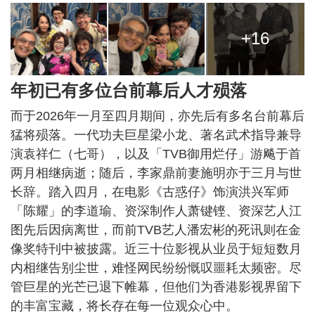
+16
年初已有多位台前幕后人才殒落
而于2026年一月至四月期间，亦先后有多名台前幕后
猛将殒落。一代功夫巨星梁小龙、著名武术指导兼导
演袁祥仁（七哥），以及「TVB御用烂仔」游飚于首
两月相继病逝；随后，李家鼎前妻施明亦于三月与世
长辞。踏入四月，在电影《古惑仔》饰演洪兴军师
「陈耀」的李道瑜、资深制作人萧键铿、资深艺人江
图先后因病离世，而前TVB艺人潘宏彬的死讯则在金
像奖特刊中被披露。近三十位影视从业员于短短数月
内相继告别尘世，难怪网民纷纷慨叹噩耗太频密。尽
管巨星的光芒已退下帷幕，但他们为香港影视界留下
的丰富宝藏，将长存在每一位观众心中。