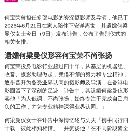
何宝荣曾担任多部电影的资深摄影师及导演，他已于
2026年6月21日在家人陪伴下安详离世。其遗孀何梁
曼仪女士今日（9日）发布讣告，公布了告别仪式的
相关安排。
遗孀何梁曼仪形容何宝荣不尚张扬
何宝荣投身电影行业超过四十年，从基层的机器组、
收音、摄影助理做起，凭借不懈的努力和专业精神，
逐步晋升为备受业界认同的摄影师及导演，在香港电
影圈留下了深刻的足迹。讣告中，其遗孀何梁曼仪形
容他「为人低调，不尚张扬，始终专注于完成自己肩
负的工作，并凭专业精神深得业界认同。」
何梁曼仪女士在讣告中深情忆述与丈夫「携手同行四
十载，彼此相知相惜」，并赞扬他「在不同阶段皆全