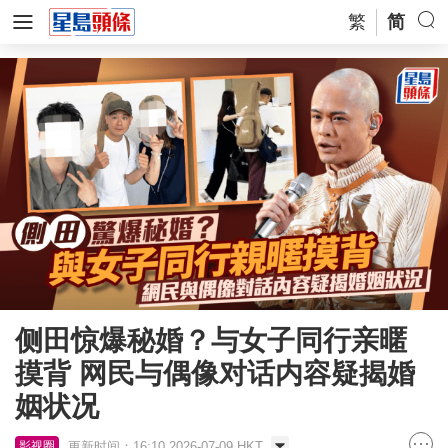
繁
简
侧田惊爆秘婚？与女子同行亲暱
摸背 网民与偶像对话内容疑揭婚
姻状况
更新时间：16:10 2026-07-09 HKT
影视圈