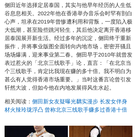
侧田近年选择定居泰国，其实与他早年经历的人生低
谷息息相关。2022年他在香港举办音乐会时罕有剖白
心声，坦承在2019年曾惨遭利用和背叛，一度陷入极
大低潮，甚至险些跳河轻生，其后他决定离开香港移
居泰国展开新生活。经过多年的沉淀，侧田终于重新
振作，并将事业版图全面转向内地市场，密密开骚且
场场爆满，迎来事业第二春。侧田早于2010年就曾发
表过惹火的「北京三线歌手」论，直言：「在北京当
个三线歌手，肯定比我现在赚的多十倍。我不明白为
甚么有人觉得香港市场重要。」当时这番言论曾引发
轩然大波，但如今他在内地发展得风生水起。
相关阅读：
侧田新女友疑曝光黐实漫步 长发女伴身
材火辣玲珑浮凸 曾称北京三线歌手赚多过香港十倍