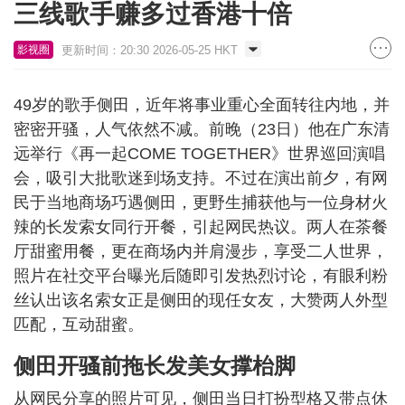
三线歌手赚多过香港十倍
更新时间：20:30 2026-05-25 HKT
影视圈
49岁的歌手侧田，近年将事业重心全面转往内地，并
密密开骚，人气依然不减。前晚（23日）他在广东清
远举行《再一起COME TOGETHER》世界巡回演唱
会，吸引大批歌迷到场支持。不过在演出前夕，有网
民于当地商场巧遇侧田，更野生捕获他与一位身材火
辣的长发索女同行开餐，引起网民热议。两人在茶餐
厅甜蜜用餐，更在商场内并肩漫步，享受二人世界，
照片在社交平台曝光后随即引发热烈讨论，有眼利粉
丝认出该名索女正是侧田的现任女友，大赞两人外型
匹配，互动甜蜜。
侧田开骚前拖长发美女撑枱脚
从网民分享的照片可见，侧田当日打扮型格又带点休