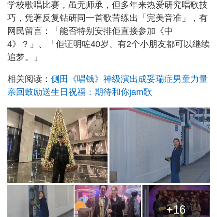
学校歌唱比赛，虽无师承，但多年来热爱研究唱歌技
巧，凭著反复钻研同一首歌苦练出「完美音准」，有
网民留言：「能否特别安排佢直接参加《中
4》？」、「佢证明咗40岁、有2个小朋友都可以继续
追梦。」
相关阅读：
侧田《唱钱》神级演出成妥瑞症男童力量
亲回鼓励送生日祝福：期待和你jam歌
+16