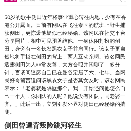
50岁的歌手侧田近年将事业重心转往内地，少有在香
港公开露面。日前有网民在飞往泰国的航班上野生捕
获侧田，更惊爆他疑似已经秘婚。该网民在社交平台
分享照片，相中可见孭著结他、一身休闲打扮的侧
田，身旁有一名长发黑衣女子并肩同行。该女子更自
然地将手搭在侧田的背上，两人互动亲暱。该名网民
透露侧田为人非常友善，大方合照并闲聊了十多分
钟，言谈间透露自己已在曼谷定居了六、七年。当网
民好奇留言追问该黑衣女子是否其女友时，该名网民
表示：「老婆就是隔壁那个。我一开始还问他怎么自
己一个人，你团队的人呢？他说没有团队，同老婆一
齐。」此话一出，立刻引发外界对侧田已经秘婚的揣
测。
侧田曾遭背叛险跳河轻生