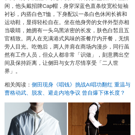
闲，他头戴招牌Cap帽，身穿深蓝色直条纹宽松短袖
衬衫，内搭白色T恤，下身配以一条白色休闲长裤和
运动鞋，显得轻松自在。坐在他身旁的女伴外型亦相
当吸睛，她拥有一头乌黑浓密的长发，肤色白皙且五
官精致。两人在充满港式风味的茶餐厅内开餐，无惧
旁人目光。吃饱后，两人并肩在商场内漫步，同行虽
然有工作人员，但众人都非常「识做」，刻意腾出空
间及保持距离，让侧田与女方尽情享受「二人世
界」。
相关阅读：
侧田现身《唱钱》挑战AI唱功翻红 重温与
曹格动武、脱发、避走内地争议 曾自爆下体长度？