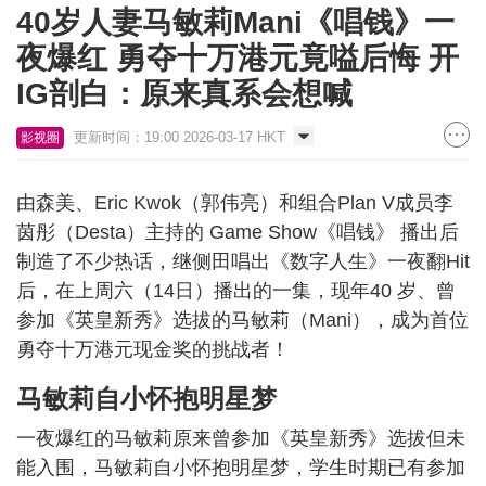
40岁人妻马敏莉Mani《唱钱》一
夜爆红 勇夺十万港元竟嗌后悔 开
IG剖白：原来真系会想喊
更新时间：19:00 2026-03-17 HKT
影视圈
由森美、Eric Kwok（郭伟亮）和组合Plan V成员李
茵彤（Desta）主持的 Game Show《唱钱》 播出后
制造了不少热话，继侧田唱出《数字人生》一夜翻Hit
后，在上周六（14日）播出的一集，现年40 岁、曾
参加《英皇新秀》选拔的马敏莉（Mani），成为首位
勇夺十万港元现金奖的挑战者！
马敏莉自小怀抱明星梦
一夜爆红的马敏莉原来曾参加《英皇新秀》选拔但未
能入围，马敏莉自小怀抱明星梦，学生时期已有参加