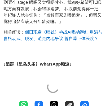
到呢个 stage 唔唱又觉得唔甘心。我都好希望可以喺
呢方面有发展，我会继续追梦。 我以前觉得你一把
年纪啲人就会笑你：『点解而家先嚟追梦』，但我又
觉得追梦应该无分年龄架嘛。」
相关阅读：
侧田现身《唱钱》挑战AI唱功翻红 重温与
曹格动武、脱发、避走内地争议 曾自爆下体长度？
↓追踪《星岛头条》WhatsApp频道↓