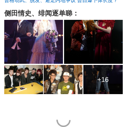
曹格动武、脱发、避走内地争议 曾自爆下体长度？
侧田情史、绯闻逐单睇：
+16