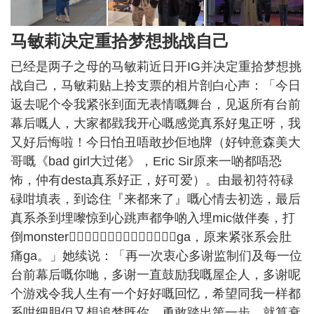
马敏莉决定重拾梦想挑战自己
已经是两子之母的马敏莉近日开IG并决定重拾梦想挑
战自己，马敏莉贴上拎支票的相片剖白心声：「今日
返去呢个令我紧张到面无表情嘅舞台，见返所有台前
幕后嘅人，大家都戥我开心嘅感觉真系好鬼正呀，我
又好后悔啦！今日怕丑唔敢抄佢地牌（好钟意森美大
哥嘅《bad girl大过佬》，Eric Sir原来一啲都唔恐
怖，仲有desta真系好正，好可爱）。由最初符符碌
碌咁填表，到谂住『来都来了』嘅心情去初选，最后
真系杀到埋嚟惊到心跳声都争啲入埋mic做伴奏，打
倒monster𠮶刻我终于明白原来真系会想喊ga，原来紧张系会肚
痛ga。」她续说：「再一次衷心多谢监制们及每一位
台前幕后嘅你哋，多谢一直鼓励我嘅屋企人，多谢呢
个游戏令我人生有一个好好嘅回忆，希望同我一样都
系咁细胆但又想追梦既你，勇敢踏出第一步，就算衰