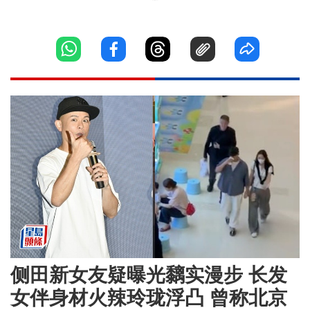
侧田新女友疑曝光黐实漫步 长发
女伴身材火辣玲珑浮凸 曾称北京