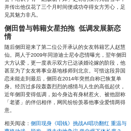
并传出他仅花了三个月时间便成功夺得女方芳心，足
见其魅力非凡。
侧田曾与韩籍女星拍拖 低调发展新恋
情
随后侧田迎来了第二位公开承认的女友韩籍艺人赵慧
仙。两人于2009年同游迪士尼令恋情曝光，翌年侧田
大方认爱，更一度表示双方已达谈婚论嫁的阶段，他
甚至为了女友将事业基地移师到北京。可惜这段异国
恋未能走到最后，侧田在2014年突然自称已恢复单
身。经历过多段轰轰烈烈的感情与人生的高低起伏，
近年侧田变得低调，如今身边有身材惹火、被他甜称
「老婆」的伴侣相伴，网民纷纷羡慕他事业爱情两得
意。
相关阅读：
侧田现身《唱钱》挑战AI唱功翻红 重温与