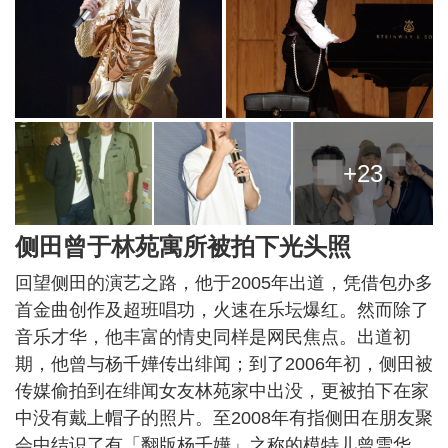
+23
侧田曾于林苑寓所被拍下光头照
回望侧田的演艺之路，他于2005年出道，凭借包办多
首金曲创作及超班唱功，火速在乐坛爆红。然而除了
音乐才华，他丰富的情史同样是网民焦点。出道初
期，他曾与杨千嬅传出绯闻；到了2006年初，侧田被
传媒偷拍到在绯闻女友林苑家中出没，更被拍下在家
中没有戴上帽子的照片。至2008年有指侧田在朋友聚
会中结识了有「翻版杨千嬅」之称的模特儿曾雪华，