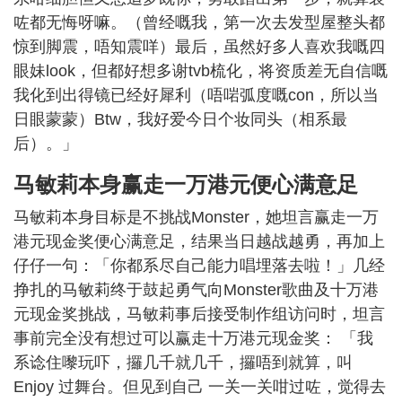
咗都无悔呀嘛。（曾经嘅我，第一次去发型屋整头都
惊到脚震，唔知震咩）最后，虽然好多人喜欢我嘅四
眼妹look，但都好想多谢tvb梳化，将资质差无自信嘅
我化到出得镜已经好犀利（唔啱弧度嘅con，所以当
日眼蒙蒙）Btw，我好爱今日个妆同头（相系最
后）。」
马敏莉本身赢走一万港元便心满意足
马敏莉本身目标是不挑战Monster，她坦言赢走一万
港元现金奖便心满意足，结果当日越战越勇，再加上
仔仔一句：「你都系尽自己能力唱埋落去啦！」几经
挣扎的马敏莉终于鼓起勇气向Monster歌曲及十万港
元现金奖挑战，马敏莉事后接受制作组访问时，坦言
事前完全没有想过可以赢走十万港元现金奖： 「我
系谂住嚟玩吓，攞几千就几千，攞唔到就算，叫
Enjoy 过舞台。但见到自己 一关一关咁过咗，觉得去