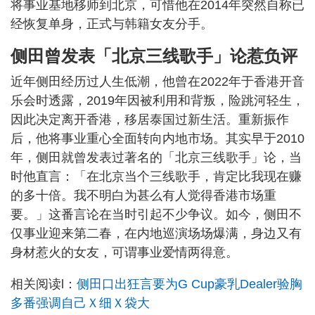
将事业基地移师到北京，可惜他在2014年突然自称已
经恢复单身，正式与韩籍女友分手。
侧田曾发表「北京三线歌手」论惹负评
近年侧田经历过人生低潮，他曾在2022年于香港开音
乐会时透露，2019年因被利用和背叛，险跳河轻生，
因此决定离开香港，移居泰国过新生活。重新振作
后，他将事业重心全面转向内地市场。其实早于2010
年，侧田就曾发表过著名的「北京三线歌手」论，当
时他直言：「在北京当个三线歌手，肯定比我现在赚
的多十倍。我不明白为甚么有人觉得香港市场重
要。」这番言论在当时引起不少争议。如今，侧田不
仅事业迎来第二春，在内地巡演场场爆满，身边又有
身材惹火的女友，可谓事业爱情两得意。
相关阅读l：
侧田口出狂言要为G Cup豪乳Dealer验胸
多番强调自己Ｘ细Ｘ袋大