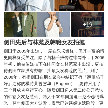
+19
侧田先后与林苑及韩籍女友拍拖
侧田于2005年出道，一度在乐坛爆红，但其丰富的情
史同样备受关注。除了与杨千嬅传过绯闻外，于2006
年初，他被传媒拍下在绯闻女友林苑家中出没，更拍
得侧田在家没有戴帽，头顶头发稀疏的照片。到了
2008年，有指侧田在朋友聚会中结识了有「翻版杨千
嬅」之称的模特儿曾雪华（Eugene），更传只用了
三个月成功夺得芳心。随后侧田迎来第二位公开承认
的韩籍女友赵慧仙。两人于09年同游迪士尼令恋情曝
光，翌年侧田大方认爱，表示已达谈婚论嫁阶段，更