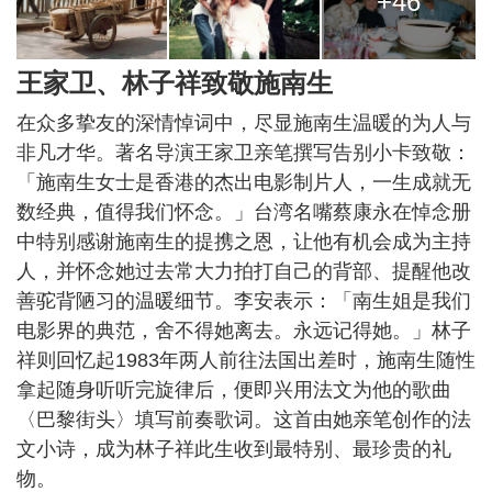
+46
王家卫、林子祥致敬施南生
在众多挚友的深情悼词中，尽显施南生温暖的为人与
非凡才华。著名导演王家卫亲笔撰写告别小卡致敬：
「施南生女士是香港的杰出电影制片人，一生成就无
数经典，值得我们怀念。」台湾名嘴蔡康永在悼念册
中特别感谢施南生的提携之恩，让他有机会成为主持
人，并怀念她过去常大力拍打自己的背部、提醒他改
善驼背陋习的温暖细节。李安表示：「南生姐是我们
电影界的典范，舍不得她离去。永远记得她。」林子
祥则回忆起1983年两人前往法国出差时，施南生随性
拿起随身听听完旋律后，便即兴用法文为他的歌曲
〈巴黎街头〉填写前奏歌词。这首由她亲笔创作的法
文小诗，成为林子祥此生收到最特别、最珍贵的礼
物。