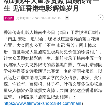
幼到晚年大量珍贵照 回顾传奇一
生 见证香港电影辉煌岁月
更新时间：22:48 2026-08-02 HKT
影视圈
香港传奇电影人施南生今日（2日）于君悦酒店举行
「南生 安歌」追思会，现场以庄重素雅的蓝白花海
布置。大会同步公开「不舍 永记 留芳」网上悼念
册，首度曝光大量施南生极具历史价值的珍贵相片，
让大众回顾她精彩的一生。相册收录了施南生五十年
代与家人于九龙界限街的温馨黑白照、在马利诺修院
学校夺得英文诗歌朗诵比赛第一名的清丽校服照，以
及远赴西非加纳与英国留学的少女倩影。李安、吴宇
森、许鞍华、贾樟柯、林子祥、叶蒨文等多位影坛重
量级人物皆齐聚或撰文哀悼，共同追忆这位香港影坛
巨擘。（网路版「施南生纪念相簿」：
https://www.filmworkshop1984.com/main
）