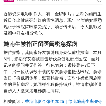
香港资深电影制作人、有「金牌制片」之称的施南生
近日传出健康亮红灯的震惊消息。现年74岁的她据悉
现正于医院留医接受治疗。消息传出后，令大批影迷
及圈中好友相当忧心。
施南生被指正留医闺密急探病
据传媒指，其闺蜜好友纷纷现身疑似前往探病，本月
6日，影后张艾嘉被目击步伐急促地赶抵医院，面对
记者的提问并无作答，行色匆匆；紧接著在7日下
午，另一位认识数十载的挚友俞琤也抵达医院。俞琤
当日打扮低调休闲，戴著鸭舌帽，面对传媒追问施南
生的最新病况，她同样全程保持缄默，神情肃穆地迳
自步入大堂乘搭电梯前往病房。
相关阅读：
香港电影金像奖2025｜徐克施南生率先夺