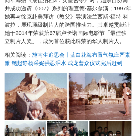
同年筹拍《最佳拍档3：女皇密令》时，她亲自协调
并成功邀请《007》系列的理查德·基尔参演；1997年
她再与徐克赴美拜访《教父》导演法兰西斯·福特·科
波拉，展现顶级制片人的跨国推动力。其卓越贡献让
她于2014年荣获第67届卢卡诺国际电影节「最佳独
立制片人奖」，成为首位获此殊荣的华人制片人。
相关阅读：
施南生追思会丨蓝白花海布置气氛庄严素
雅 鲍起静杨采妮强忍泪水 成龙曹众仪式完后赶到