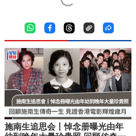
施南生追思会丨悼念册曝光由年