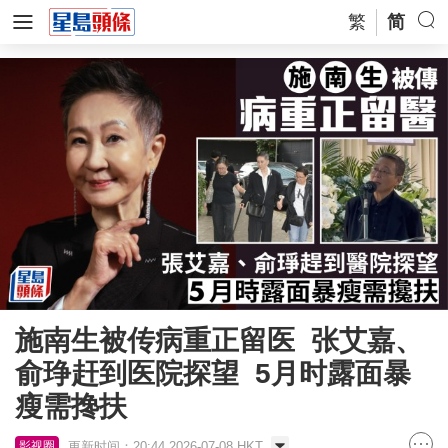
繁
简
施南生被传病重正留医 张艾嘉、
俞琤赶到医院探望 5月时露面暴
瘦需搀扶
更新时间：20:44 2026-07-08 HKT
影视圈