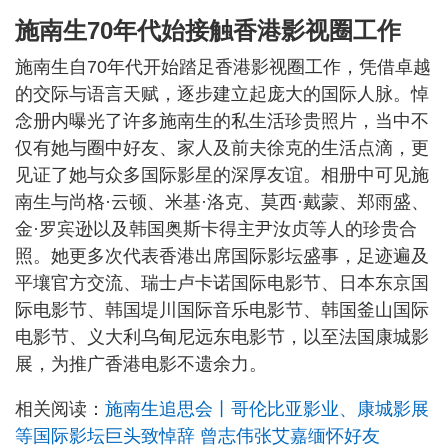
施南生70年代始接触香港影视圈工作
施南生自70年代开始踏足香港影视圈工作，凭借卓越
的交际与语言天赋，逐步建立起庞大的国际人脉。悼
念册内曝光了许多施南生的私生活珍贵照片，当中不
仅有她与圈中好友、家人及前夫徐克的生活点滴，更
见证了她与众多国际影星的深厚友谊。相册中可见施
南生与尚格·云顿、米基·洛克、莫西·戴蒙、郑雨盛、
金·罗宾逊以及韩国奥斯卡得主尹汝贞等人的珍贵合
照。她更多次代表香港出席国际影坛盛事，足迹遍及
平壤官方交流、瑞士卢卡诺国际电影节、日本东京国
际电影节、韩国堤川国际音乐电影节、韩国釜山国际
电影节、义大利乌甸尼远东电影节，以至法国康城影
展，为推广香港电影不遗余力。
相关阅读：
施南生追思会丨哥伦比亚影业、康城影展
等国际影坛巨头致悼辞 曾志伟张艾嘉缅怀好友