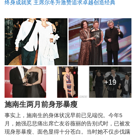
终身成就奖 主席尔冬升激赞追求卓越创造经典
+19
施南生两月前身形暴瘦
事实上，施南生的身体状况早前已见端倪。今年5
月，她强忍悲痛出席亡友谷薇丽的告别式时，已被发
现身形暴瘦、面色显得十分苍白。当时她不仅步伐蹒