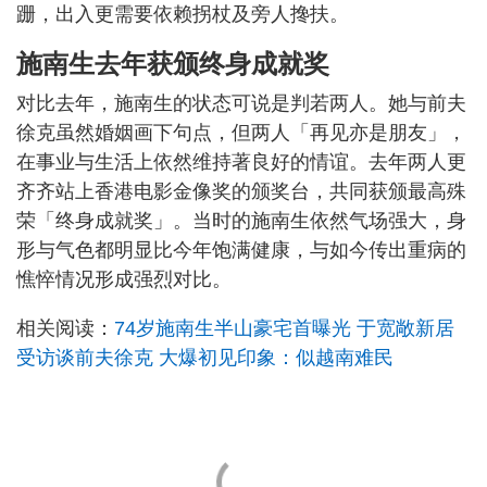
跚，出入更需要依赖拐杖及旁人搀扶。
施南生去年获颁终身成就奖
对比去年，施南生的状态可说是判若两人。她与前夫
徐克虽然婚姻画下句点，但两人「再见亦是朋友」，
在事业与生活上依然维持著良好的情谊。去年两人更
齐齐站上香港电影金像奖的颁奖台，共同获颁最高殊
荣「终身成就奖」。当时的施南生依然气场强大，身
形与气色都明显比今年饱满健康，与如今传出重病的
憔悴情况形成强烈对比。
相关阅读：
74岁施南生半山豪宅首曝光 于宽敞新居
受访谈前夫徐克 大爆初见印象：似越南难民