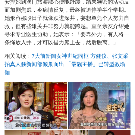
安排她到澳门旅游散心便能纾缓，结果频密的活动反
而加剧焦虑，令病情反复，最终被迫停学半个学期。
她形容那段日子就像跌进深井，妄想单凭个人努力自
救，但有些难关并非努力就能跨越。直至亲友介绍她
寻求专业医生协助，她表示：「要靠外力，有人将一
条绳放入井，才可以借力爬上去，然后脱离。」
相关阅读：
7大前新闻女神世纪同框 方健仪、张文采
拍真人骚新闻部倾巢而出 「最靓主播」已转型教瑜
伽