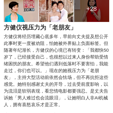
+28
方健仪视压力为「老朋友」
方健仪将经历埋藏心底多年，早前向丈夫提及想公开
此事时更一度被劝阻，怕她被外界贴上负面标签。但
随著年纪渐长，方健仪的心境已有转变：「我都快50
岁了，已经接受自己，也很想以过来人身份帮助受情
绪困扰的朋友。希望他们遇到低落时不要害怕，我能
走过，你们也可以。」现在的她视压力为「老朋
友」，主持大型活动前依然会怯场，但不再抗拒这些
感觉。她特别感谢丈夫的开导，过去受前度影响，以
为流泪是软弱表现，看悲情电影都要强忍。是丈夫告
诉她「男人难过也会流眼泪」，让她明白人非AI机械
人，拥有喜怒哀乐才是正常。