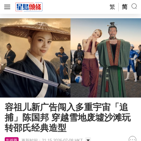
繁
简
容祖儿新广告闯入多重宇宙「追
捕」陈国邦 穿越雪地废墟沙滩玩
转邵氏经典造型
更新时间：21:15 2026-07-08 HKT
影视圈