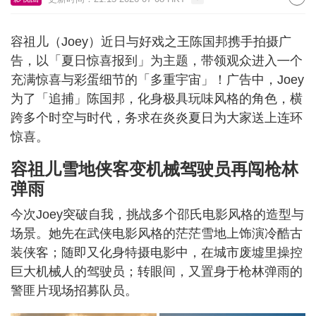
容祖儿（Joey）近日与好戏之王陈国邦携手拍摄广
告，以「夏日惊喜报到」为主题，带领观众进入㇐个
充满惊喜与彩蛋细节的「多重宇宙」！广告中，Joey
为了「追捕」陈国邦，化身极具玩味风格的角色，横
跨多个时空与时代，务求在炎炎夏日为大家送上连环
惊喜。
容祖儿雪地侠客变机械驾驶员再闯枪林
弹雨
今次Joey突破自我，挑战多个邵氏电影风格的造型与
场景。她先在武侠电影风格的茫茫雪地上饰演冷酷古
装侠客；随即又化身特摄电影中，在城市废墟里操控
巨大机械人的驾驶员；转眼间，又置身于枪林弹雨的
警匪片现场招募队员。