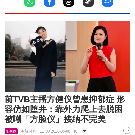
前TVB主播方健仪曾患抑郁症 形
容仿如堕井：靠外力爬上去脱困
被嘲「方脸仪」接纳不完美
更新时间：22:00 2026-08-08 HKT
影视圈