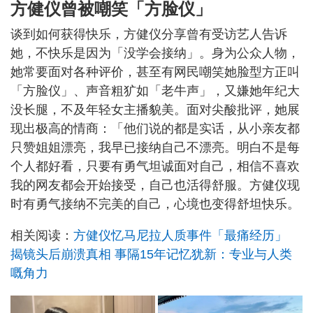
方健仪曾被嘲笑「方脸仪」
谈到如何获得快乐，方健仪分享曾有受访艺人告诉
她，不快乐是因为「没学会接纳」。身为公众人物，
她常要面对各种评价，甚至有网民嘲笑她脸型方正叫
「方脸仪」、声音粗犷如「老牛声」，又嫌她年纪大
没长腿，不及年轻女主播貌美。面对尖酸批评，她展
现出极高的情商：「他们说的都是实话，从小亲友都
只赞姐姐漂亮，我早已接纳自己不漂亮。明白不是每
个人都好看，只要有勇气坦诚面对自己，相信不喜欢
我的网友都会开始接受，自己也活得舒服。方健仪现
时有勇气接纳不完美的自己，心境也变得舒坦快乐。
相关阅读：
方健仪忆马尼拉人质事件「最痛经历」
揭镜头后崩溃真相 事隔15年记忆犹新：专业与人类
嘅角力