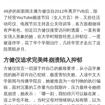
49岁的前新闻主播方健仪自2012年离开TVB后，除
了经营YouTube频道节目《女人方言》外，又担任活
动司仪、电视节目主持及公关培训等，各方面都做得
有声有色。但近日方健仪接受访问时透露，一直有著
女强人形象的她，在大学时期曾经患上抑郁症，一度
被逼停学，花了半个学期治疗，几经辛苦才走出了这
段黑暗岁月。
方健仪追求完美终崩溃陷入抑郁
方健仪坦言一切源于对自己的极致要求，从小品学兼
优的她不容许自己犯错，极度害怕失败。入读中文大
学新闻与传播学院后，她被推选为一份刊物的执行编
辑，面对沉重的工作量与自我期许，压力最终令她彻
底崩溃，她表示：「哪一刻，我怕得只可以躲在家，
连上学也不敢。」当时父母对情绪病认知有限，以为