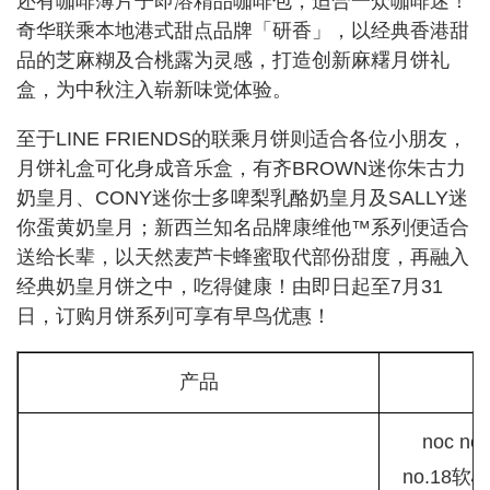
还有咖啡薄片子即溶精品咖啡包，适合一众咖啡迷！
奇华联乘本地港式甜点品牌「研香」，以经典香港甜
品的芝麻糊及合桃露为灵感，打造创新麻糬月饼礼
盒，为中秋注入崭新味觉体验。
至于LINE FRIENDS的联乘月饼则适合各位小朋友，
月饼礼盒可化身成音乐盒，有齐BROWN迷你朱古力
奶皇月、CONY迷你士多啤梨乳酪奶皇月及SALLY迷
你蛋黄奶皇月；新西兰知名品牌康维他™系列便适合
送给长辈，以天然麦芦卡蜂蜜取代部份甜度，再融入
经典奶皇月饼之中，吃得健康！由即日起至7月31
日，订购月饼系列可享有早鸟优惠！
产品
noc 
no.18