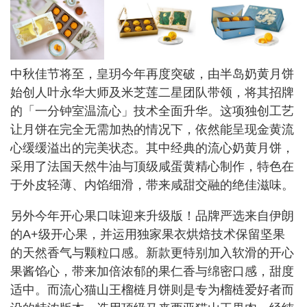
中秋佳节将至，皇玥今年再度突破，由半岛奶黄月饼
始创人叶永华大师及米芝莲二星团队带领，将其招牌
的「一分钟室温流心」技术全面升华。这项独创工艺
让月饼在完全无需加热的情况下，依然能呈现金黄流
心缓缓溢出的完美状态。其中经典的流心奶黄月饼，
采用了法国天然牛油与顶级咸蛋黄精心制作，特色在
于外皮轻薄、内馅细滑，带来咸甜交融的绝佳滋味。
另外今年开心果口味迎来升级版！品牌严选来自伊朗
的A+级开心果，并运用独家果衣烘焙技术保留坚果
的天然香气与颗粒口感。新款更特别加入软滑的开心
果酱馅心，带来加倍浓郁的果仁香与绵密口感，甜度
适中。而流心猫山王榴梿月饼则是专为榴梿爱好者而