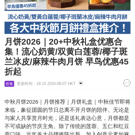
月饼2026｜20+中秋礼盒优惠合
集！流心奶黄/双黄白莲蓉/椰子斑
兰冰皮/麻辣牛肉月饼 早鸟优惠45
折起
更新时间：18:15 2026-08-07 HKT
饮食
中秋月饼2026｜月饼推荐｜月饼礼盒｜中秋佳节即将
来临，象征团圆的节日总离不开月饼的陪伴。无论是
与家人共享赏月时光，还是送礼表达心意，月饼都是
不可或缺的节庆主角。除了传统的莲蓉、五仁和红豆
蓉口味，近年各大品牌推陈出新，加入创意元素如麻