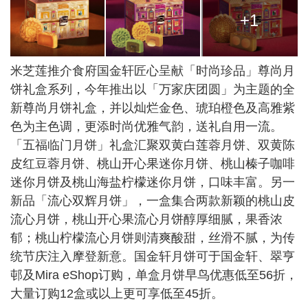
+1
米芝莲推介食府国金轩匠心呈献「时尚珍品」尊尚月
饼礼盒系列，今年推出以「万家庆团圆」为主题的全
新尊尚月饼礼盒，并以灿烂金色、琥珀橙色及高雅紫
色为主色调，更添时尚优雅气韵，送礼自用一流。
「五福临门月饼」礼盒汇聚双黄白莲蓉月饼、双黄陈
皮红豆蓉月饼、桃山开心果迷你月饼、桃山榛子咖啡
迷你月饼及桃山海盐柠檬迷你月饼，口味丰富。另一
新品「流心双辉月饼」，一盒集合两款新颖的桃山皮
流心月饼，桃山开心果流心月饼醇厚细腻，果香浓
郁；桃山柠檬流心月饼则清爽酸甜，丝滑不腻，为传
统节庆注入摩登新意。国金轩月饼可于国金轩、翠亨
邨及Mira eShop订购，单盒月饼早鸟优惠低至56折，
大量订购12盒或以上更可享低至45折。