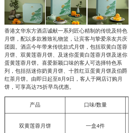
香港文华东方酒店诚献一系列匠心精制的传统及特色
月饼，配以多款雅致礼物篮，让宾客与挚爱亲友共庆
团圆。酒店今年带来传统款式月饼，包括双黄白莲蓉
月饼、双黄莲蓉月饼、及迷你蛋黄白莲蓉月饼及迷你
蛋黄莲蓉月饼。喜爱新颖口味的客人可选择特色系
列，包括括迷你奶黄月饼、十胜红豆蛋黄月饼及伯爵
红茶月饼。由即日起至8月9日，客人于网店订购月
饼，可享高达75折早鸟优惠。
产品
口味/数量
双黄莲蓉月饼
一盒4件