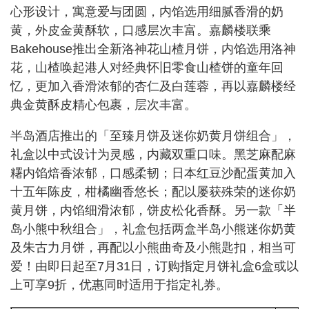
心形设计，寓意爱与团圆，内馅选用细腻香滑的奶
黄，外皮金黄酥软，口感层次丰富。嘉麟楼联乘
Bakehouse推出全新洛神花山楂月饼，内馅选用洛神
花，山楂唤起港人对经典怀旧零食山楂饼的童年回
忆，更加入香滑浓郁的杏仁及白莲蓉，再以嘉麟楼经
典金黄酥皮精心包裹，层次丰富。
半岛酒店推出的「至臻月饼及迷你奶黄月饼组合」，
礼盒以中式设计为灵感，内藏双重口味。黑芝麻配麻
糬内馅焙香浓郁，口感柔韧；日本红豆沙配蛋黄加入
十五年陈皮，柑橘幽香悠长；配以屡获殊荣的迷你奶
黄月饼，内馅细滑浓郁，饼皮松化香酥。另一款「半
岛小熊中秋组合」，礼盒包括两盒半岛小熊迷你奶黄
及朱古力月饼，再配以小熊曲奇及小熊匙扣，相当可
爱！由即日起至7月31日，订购指定月饼礼盒6盒或以
上可享9折，优惠同时适用于指定礼券。