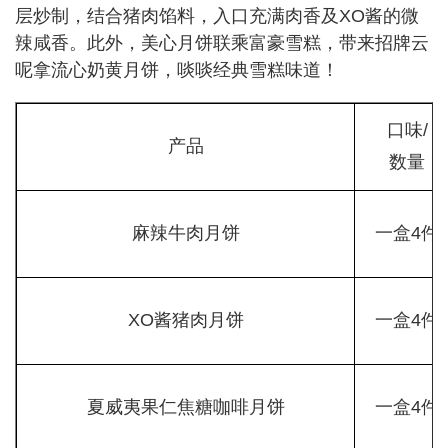
层炒制，结合猪肉馅料，入口充满肉香及XO酱的微
辣咸香。此外，美心月饼联乘富豪雪糕，带来招牌云
呢拿流心奶黄月饼，啖啖经典雪糕味道！
口味/
产品
数量
麻辣牛肉月饼
一盒4件
XO酱猪肉月饼
一盒4件
夏威夷果仁焦糖咖啡月饼
一盒4件