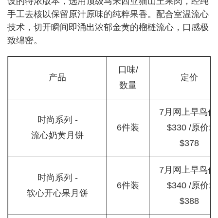
设的特浓版本，选用顶级马来西亚猫山王果肉，经纯
手工去核以保留原汁原味的纯粹果香。配合室温流心
技术，切开瞬间即涌出浓郁金黄的榴梿流心，口感极
致绵密。
口味/
产品
定价
数量
7月网上早鸟价
时尚系列 -
6件装
$330 /原价:
流心奶黄月饼
$378
7月网上早鸟价
时尚系列 -
6件装
$340 /原价:
软心开心果月饼
$388