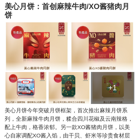
美心月饼：首创麻辣牛肉/XO酱猪肉月
饼
+1
美心月饼今年突破月饼框架，首次推出麻辣月饼系
列，全新麻辣牛肉月饼，糅合四川花椒及云南辣格，
配上牛肉，格香浓郁。另一款XO酱猪肉月饼，以美
心自家调配XO酱入馅，由干贝、虾米等珍贵食材层