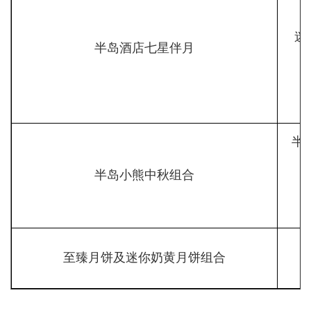
迷
半岛酒店七星伴月
半
半岛小熊中秋组合
至臻月饼及迷你奶黄月饼组合