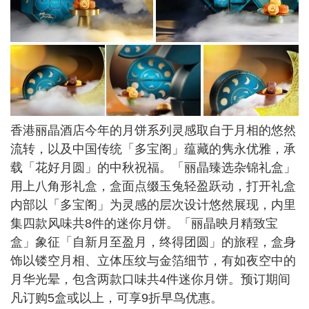
香港丽晶酒店今年的月饼系列灵感取自于月相的悠然
流转，以及中国传统「多宝阁」蕴藏的隽永优雅，承
载「花好月圆」的中秋祝福。「丽晶臻选杂锦礼盒」
用上八角形礼盒，盒面点缀玉兔轻盈跃动，打开礼盒
内部以「多宝阁」为灵感的层次设计悠然展现，内里
集四款风味共8件的迷你月饼。「丽晶映月精致宝
盒」象征「自新月至盈月，终得团圆」的旅程，盒身
饰以镂空月相、立体压纹与金箔细节，有如夜空中的
月华光晕，包含两款口味共4件迷你月饼。预订期间
凡订购5盒或以上，可享9折早鸟优惠。