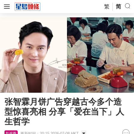
繁
简
张智霖月饼广告穿越古今多个造
型惊喜亮相 分享「爱在当下」人
生哲学
更新时间：20:15 2026-07-08 HKT
影视圈