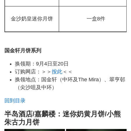
金沙奶皇迷你月饼
一盒8件
国金轩月饼系列
换领期：9月4日至20日
订购网店：＞＞
按此
＜＜
换领地点：国金轩（中环及The Mira）、翠亨邨
（尖沙咀及中环）
回到目录
半岛酒店/嘉麟楼：迷你奶黄月饼/小熊
朱古力月饼