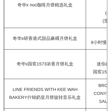
奇华x noc咖啡月饼精选礼盒
(
(坚
奇华x研香港式甜品麻糬月饼礼盒
8小时慢
奇华x国窖1573浓香月饼礼盒
迷你白
国窖157
BRO
LINE FRIENDS WITH KEE WAH
CONY
BAKERY什锦奶皇月饼旋转音乐礼盒
SAL