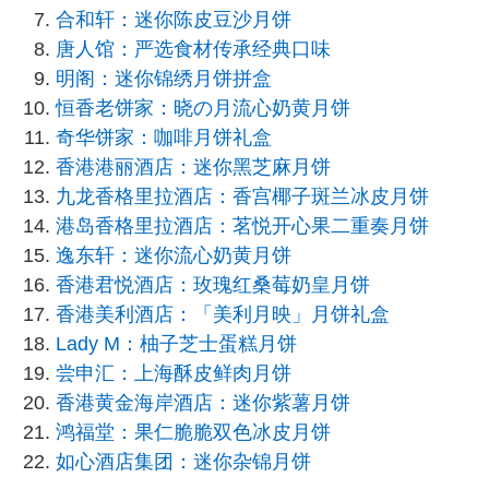
合和轩：迷你陈皮豆沙月饼
唐人馆：严选食材传承经典口味
明阁：迷你锦绣月饼拼盒
恒香老饼家：晓の月流心奶黄月饼
奇华饼家：咖啡月饼礼盒
香港港丽酒店：迷你黑芝麻月饼
九龙香格里拉酒店：香宫椰子斑兰冰皮月饼
港岛香格里拉酒店：茗悦开心果二重奏月饼
逸东轩：迷你流心奶黄月饼
香港君悦酒店：玫瑰红桑莓奶皇月饼
香港美利酒店：「美利月映」月饼礼盒
Lady M：柚子芝士蛋糕月饼
尝申汇：上海酥皮鲜肉月饼
香港黄金海岸酒店：迷你紫薯月饼
鸿福堂：果仁脆脆双色冰皮月饼
如心酒店集团：迷你杂锦月饼