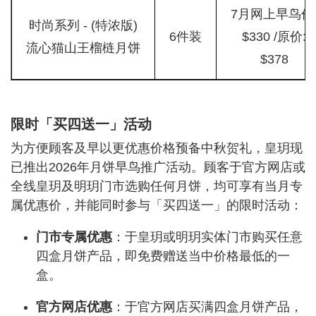
7月网上早鸟价
时尚系列 - (特浓版)
6件装
$330 /原价:
流心猫山王榴梿月饼
$378
限时「买四送一」活动
为方便顾客及早以更优惠价格预备中秋贺礼，皇玥现
已推出2026年月饼早鸟推广活动。顾客于官方网店或
全线皇玥及明玥门市选购任何月饼，均可享有当月专
属优惠价，并能同时参与「买四送一」的限时活动：
门市专属优惠
：于皇玥或明玥实体门市购买任意
四盒月饼产品，即免费赠送当中价格最低的一
盒。
官方网店优惠
：于官方网店买满四盒月饼产品，