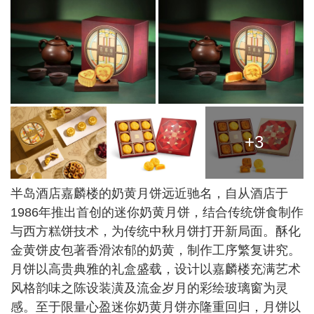
+3
半岛酒店嘉麟楼的奶黄月饼远近驰名，自从酒店于
1986年推出首创的迷你奶黄月饼，结合传统饼食制作
与西方糕饼技术，为传统中秋月饼打开新局面。酥化
金黄饼皮包著香滑浓郁的奶黄，制作工序繁复讲究。
月饼以高贵典雅的礼盒盛载，设计以嘉麟楼充满艺术
风格韵味之陈设装潢及流金岁月的彩绘玻璃窗为灵
感。至于限量心盈迷你奶黄月饼亦隆重回归，月饼以