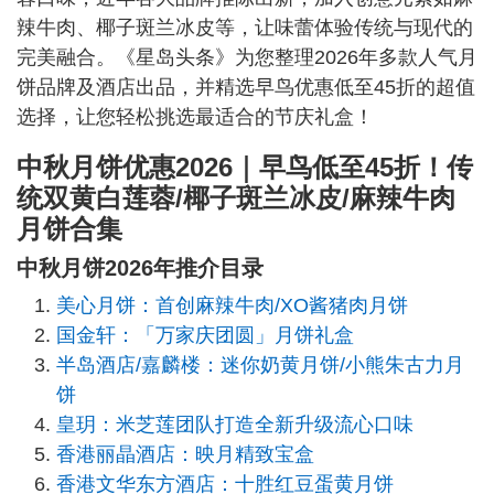
辣牛肉、椰子斑兰冰皮等，让味蕾体验传统与现代的
完美融合。《星岛头条》为您整理2026年多款人气月
饼品牌及酒店出品，并精选早鸟优惠低至45折的超值
选择，让您轻松挑选最适合的节庆礼盒！
中秋月饼优惠2026｜早鸟低至45折！传
统双黄白莲蓉/椰子斑兰冰皮/麻辣牛肉
月饼合集
中秋月饼2026年推介目录
美心月饼：首创麻辣牛肉/XO酱猪肉月饼
国金轩：「万家庆团圆」月饼礼盒
半岛酒店/嘉麟楼：迷你奶黄月饼/小熊朱古力月
饼
皇玥：米芝莲团队打造全新升级流心口味
香港丽晶酒店：映月精致宝盒
香港文华东方酒店：十胜红豆蛋黄月饼