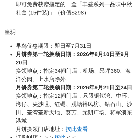
即可免费获赠指定的一盒「丰盛系列—品味中秋
礼盒 (15件装)」（价值$298）。
皇玥
早鸟优惠期限：即日至7月31日
月饼券第一轮换领日期：2026年8月10日至9月
20日
换领地点：指定34间门店，机场、昂坪360、海
洋公园、上水店除外
月饼券第二轮换领日期：2026年9月21日至24日
换领地点：指定12间门店，只限铜锣湾、中环、
湾仔、尖沙咀、红磡、观塘裕民坊、钻石山、沙
田、荃湾荃新天地、葵芳、元朗广场、将军澳东
港城
月饼换领门店地址：
按此查看
订购网店：＞＞
按此
＜＜