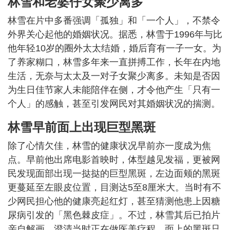
林雪和老婆仔女聚少离多
林雪在片中多番强调「孤独」和「一个人」，不禁令
外界关心起他的婚姻状况。据悉，林雪于1996年与比
他年轻10岁的圈外太太结婚，婚后育有一子一女。为
了养家糊口，林雪多年来一直拼搏工作，长年在内地
生活，无奈与太太及一对子女聚少离多。未知是否因
为生日佳节家人未能陪伴在侧，才令他产生「只有一
个人」的感触，甚至引发网民对其婚姻状况的揣测。
林雪早前面上出现巨型黑斑
除了心情欠佳，林雪的健康状况早前亦一度成为焦
点。早前他出席电影首映时，体型越见发福，更被网
民发现面部出现一挞挞的巨型黑斑，左边面颊的黑斑
更蔓延至左眼皮位置，目测达5至8厘米大。当时有不
少网民担心他的健康亮起红灯，甚至猜测他患上因糖
尿病引发的「黑色棘皮症」。不过，林雪其后已拍片
亲自解画，澄清当时正在做医美疗程，面上的黑斑只