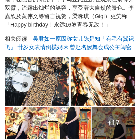
双臂，流露出灿烂的笑容，享受著大自然的景色。李
嘉欣及黄伟文等留言祝贺，梁咏琪（Gigi）更笑称：
「Happy birthday！永远16岁青春无敌！」
相关阅读：
吴君如一原因称女儿陈是知「有毛有翼识
飞」 廿岁女表情倒模妈咪 曾赴名媛舞会成公主闺密
+17