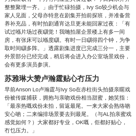
整整聚埋一齐。」由于忙碌拍摄，Ivy So较少机会与
家人见面，父母亦特意在剧集开拍前探班，并准备营
养补充品，有时拍剧通宵达旦更未能回家过夜：「有
试过喺片场过夜瞓觉！我哋拍屋企景楼上有多一间
房，有张床可以喺度瞓。有时一日瞓得四个钟，为争
取时间瞓多阵。」透露剧集进度已完成三分一，主要
外景部分已经完成，稍后将会进入办公室场景戏份，
会有更多演员参演。
苏雅琳大赞卢瀚霆贴心冇压力
早前Anson Lo卢瀚霆与Ivy So在赤柱街头拍摄亲䁥戏
份被传媒捕获，拥抱与亲吻戏份相当甜蜜，她笑指：
「最亲热嘅戏份未拍，留返最尾。一来大家会熟络啲
安心啲；二来编排场景要去到最尾。（与AL拍亲蜜戏
感觉如何？）大家都好专业，OK嘅，佢都好贴心，
冇乜压力。」