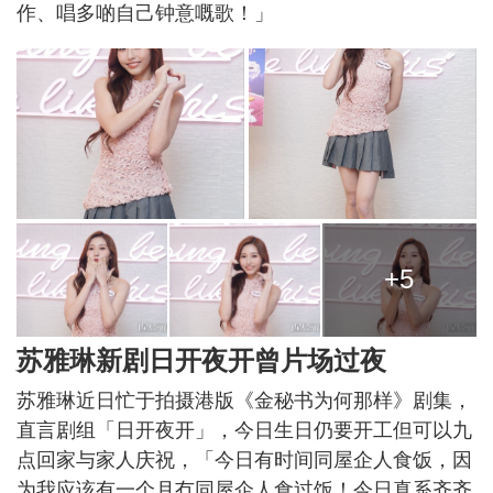
作、唱多啲自己钟意嘅歌！」
+5
苏雅琳新剧日开夜开曾片场过夜
苏雅琳近日忙于拍摄港版《金秘书为何那样》剧集，
直言剧组「日开夜开」，今日生日仍要开工但可以九
点回家与家人庆祝，「今日有时间同屋企人食饭，因
为我应该有一个月冇同屋企人食过饭！今日真系齐齐