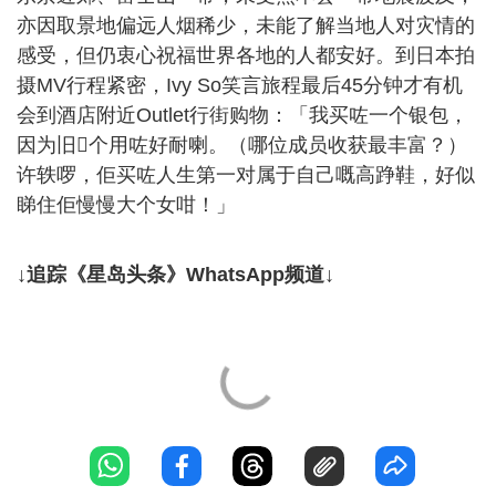
亦因取景地偏远人烟稀少，未能了解当地人对灾情的
感受，但仍衷心祝福世界各地的人都安好。到日本拍
摄MV行程紧密，Ivy So笑言旅程最后45分钟才有机
会到酒店附近Outlet行街购物：「我买咗一个银包，
因为旧𠮶个用咗好耐喇。（哪位成员收获最丰富？）
许轶啰，佢买咗人生第一对属于自己嘅高踭鞋，好似
睇住佢慢慢大个女咁！」
↓追踪《星岛头条》WhatsApp频道↓