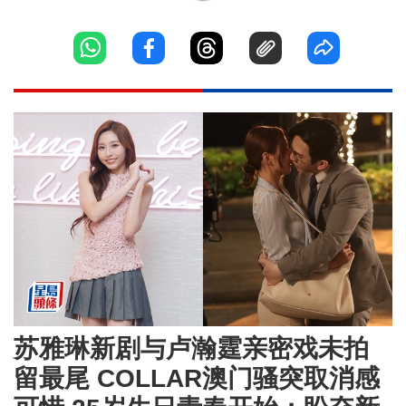
苏雅琳新剧与卢瀚霆亲密戏未拍
留最尾 COLLAR澳门骚突取消感