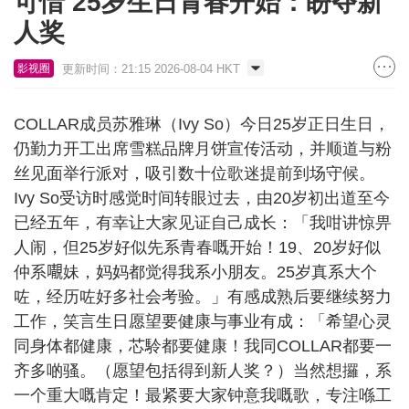
可惜 25岁生日青春开始：盼夺新
人奖
更新时间：21:15 2026-08-04 HKT
影视圈
COLLAR成员苏雅琳（Ivy So）今日25岁正日生日，
仍勤力开工出席雪糕品牌月饼宣传活动，并顺道与粉
丝见面举行派对，吸引数十位歌迷提前到场守候。
Ivy So受访时感觉时间转眼过去，由20岁初出道至今
已经五年，有幸让大家见证自己成长：「我咁讲惊畀
人闹，但25岁好似先系青春嘅开始！19、20岁好似
仲系𡃁妹，妈妈都觉得我系小朋友。25岁真系大个
咗，经历咗好多社会考验。」有感成熟后要继续努力
工作，笑言生日愿望要健康与事业有成：「希望心灵
同身体都健康，芯駖都要健康！我同COLLAR都要一
齐多啲骚。（愿望包括得到新人奖？）当然想攞，系
一个重大嘅肯定！最紧要大家钟意我嘅歌，专注喺工