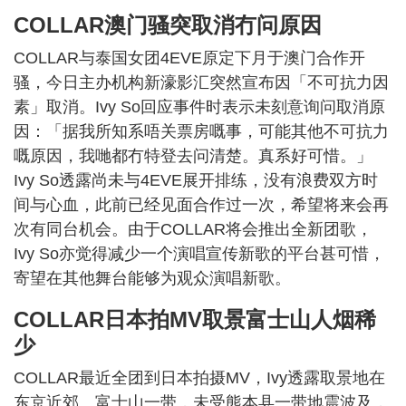
COLLAR澳门骚突取消冇问原因
COLLAR与泰国女团4EVE原定下月于澳门合作开
骚，今日主办机构新濠影汇突然宣布因「不可抗力因
素」取消。Ivy So回应事件时表示未刻意询问取消原
因：「据我所知系唔关票房嘅事，可能其他不可抗力
嘅原因，我哋都冇特登去问清楚。真系好可惜。」
Ivy So透露尚未与4EVE展开排练，没有浪费双方时
间与心血，此前已经见面合作过一次，希望将来会再
次有同台机会。由于COLLAR将会推出全新团歌，
Ivy So亦觉得减少一个演唱宣传新歌的平台甚可惜，
寄望在其他舞台能够为观众演唱新歌。
COLLAR日本拍MV取景富士山人烟稀
少
COLLAR最近全团到日本拍摄MV，Ivy透露取景地在
东京近郊、富士山一带，未受熊本县一带地震波及，