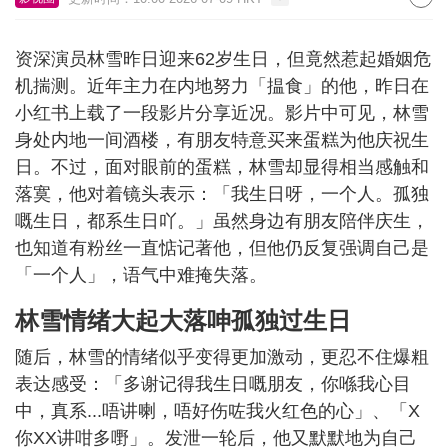
资深演员林雪昨日迎来62岁生日，但竟然惹起婚姻危
机揣测。近年主力在内地努力「揾食」的他，昨日在
小红书上载了一段影片分享近况。影片中可见，林雪
身处内地一间酒楼，有朋友特意买来蛋糕为他庆祝生
日。不过，面对眼前的蛋糕，林雪却显得相当感触和
落寞，他对着镜头表示：「我生日呀，一个人。孤独
嘅生日，都系生日吖。」虽然身边有朋友陪伴庆生，
也知道有粉丝一直惦记著他，但他仍反复强调自己是
「一个人」，语气中难掩失落。
林雪情绪大起大落呻孤独过生日
随后，林雪的情绪似乎变得更加激动，更忍不住爆粗
表达感受：「多谢记得我生日嘅朋友，你喺我心目
中，真系...唔讲喇，唔好伤咗我火红色的心」、「X
你XX讲咁多嘢」。发泄一轮后，他又默默地为自己