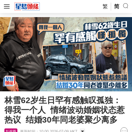
繁
简
林雪62岁生日罕有感触叹孤独：
得我一个人 情绪波动婚姻状态惹
热议 结婚30年同老婆聚少离多
更新时间：10:00 2026-07-09 HKT
影视圈