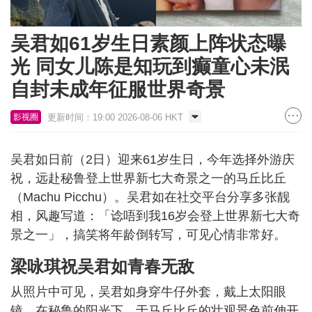
吴君如61岁生日素颜上阵状态曝
光 同女儿陈是知玩到癫童心未泯
自封未成年征服世界奇景
更新时间：19:00 2026-08-06 HKT
影视圈
吴君如日前（2日）迎来61岁生日，今年选择外游庆
祝，远赴秘鲁登上世界新七大奇景之一的马丘比丘
（Machu Picchu）。吴君如在社交平台分享多张靓
相，风趣写道：「谂唔到我16岁会登上世界新七大奇
景之一」，搞笑将年龄倒转写，可见心情非常好。
梁咏琪祝吴君如青春无敌
从照片中可见，吴君如身穿牛仔外套，戴上太阳眼
镜，在秘鲁的阳光下，于马丘比丘的壮观景色前伸开