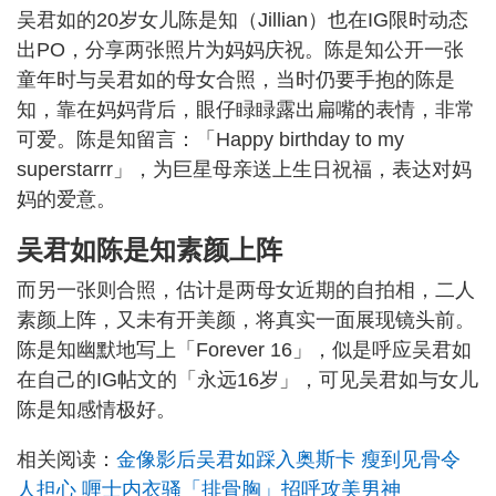
吴君如的20岁女儿陈是知（Jillian）也在IG限时动态
出PO，分享两张照片为妈妈庆祝。陈是知公开一张
童年时与吴君如的母女合照，当时仍要手抱的陈是
知，靠在妈妈背后，眼仔睩睩露出扁嘴的表情，非常
可爱。陈是知留言：「Happy birthday to my
superstarrr」，为巨星母亲送上生日祝福，表达对妈
妈的爱意。
吴君如陈是知素颜上阵
而另一张则合照，估计是两母女近期的自拍相，二人
素颜上阵，又未有开美颜，将真实一面展现镜头前。
陈是知幽默地写上「Forever 16」，似是呼应吴君如
在自己的IG帖文的「永远16岁」，可见吴君如与女儿
陈是知感情极好。
相关阅读：
金像影后吴君如踩入奥斯卡 瘦到见骨令
人担心 喱士内衣骚「排骨胸」招呼攻美男神