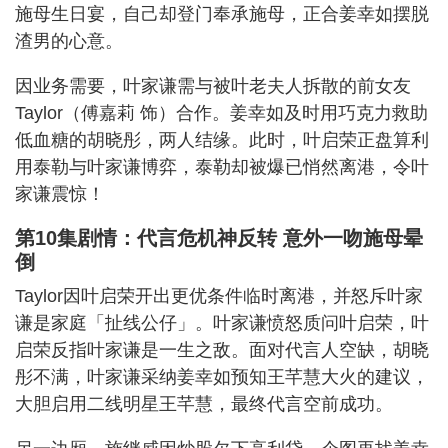
施母生日宴，自己却登门奉承施母，正合姜幸如摆脱
渣男的心意。
因业务需要，叶家谦需与被叶老夫人拆散的前女友
Taylor（傅嘉莉 饰）合作。姜幸如及时用巧克力救助
低血糖的胡晓彤，两人结缘。此时，叶启荣正盘算利
用泰勒与叶家谦博弈，泰勒却被爆已悄然离港，令叶
家谦震惊！
第10集剧情：代言危机神反转 意外一吻施母晕
倒
Taylor因叶启荣开出更优条件临时离港，并怒斥叶家
谦是家庭「扯线公仔」。叶家谦愤怒质问叶启荣，叶
启荣反指叶家谦是一生之敌。面对代言人空缺，胡晓
彤不满，叶家谦采纳姜幸如预知王芊慧大火的建议，
大胆启用二线明星王芊慧，最终代言空前成功。