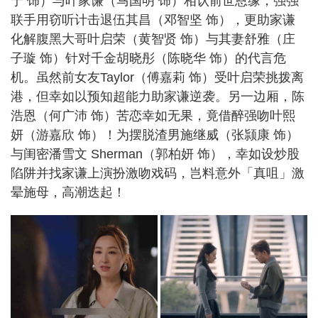
宁 饰）与叶家谦（马国明 饰）相认前世恩缘，强强
联手用窃听计击退伍其昌（邓智坚 饰），更助家谦
化解腹黑大哥叶启荣（黄智贤 饰）与其妻舒雅（庄
子璇 饰）针对千金胡晓彤（陈晓华 饰）的代言危
机。虽然前女友Taylor（傅嘉莉 饰）受叶启荣挑拨离
港，但幸如以预知超能力助家谦逆袭。另一边厢，陈
浩恩（何广沛 饰）苦恋幸如无果，竟借醉强吻叶熙
妍（游嘉欣 饰）！为摆脱渣男施继威（张颕康 饰）
与闺密潘雪文 Sherman（郭柏妍 饰），幸如设炒股
陷阱并找家谦上演扮激吻戏码，岂料意外「真咀」激
晕施母，高潮迭起！