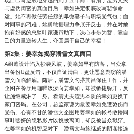
现自己奇迹般地穿越回到了五年前！看清了渣男丈夫
与虚伪闺密的真面目后，幸如决定彻底改写悲惨命
运。她不再做任劳任怨的卑微妻子与职场受气包；面
对同事的刁难，她勇敢据理力争展开反击，并在对她
抱有好感的总监叶家谦帮助下，决心步步为营，靠自
己的力量逆转人生，夺回属于自己的幸福！
第2集：姜幸如揭穿潘雪文真面目
A组遭设计陷入抄袭风波，姜幸如早有防备，当众拿
出备份U盘反击，不仅自证清白，更让恶意剽窃的潘
雪文面临解雇。随后，潘雪文勾搭其昌保住工作，并
企图在餐厅用咖喱饭泼向姜幸如，却被敏捷躲开，反
让施继威淋了一身。看清丈夫渣男本质的幸如更换了
家门密码。在公司，总监家谦为救姜幸如免遭烫伤而
受伤。心有不甘的潘雪文企图用姜幸如的帐号散播同
事叶熙妍的隐私影片以挑拨离间，却反被当众戳穿。
在姜幸如的机智应对下，潘雪文与施继威的阴谋接连