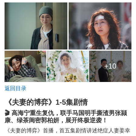
+10
返回目录
《夫妻的博弈》1-5集剧情
🎬 高海宁重生复仇，联手马国明手撕渣男张颕
康、绿茶闺密郭柏妍，展开终极逆袭！
《夫妻的博弈》首播，首五集剧情讲述绝症人妻姜幸