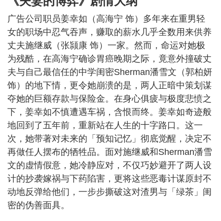
《夫妻的博弈》剧情大纲
广告公司职员姜幸如（高海宁 饰）多年来在重男轻
女的职场中忍气吞声，赚取的薪水几乎全数用来供养
丈夫施继威（张颕康 饰）一家。然而，命运对她极
为残酷，在高海宁确诊胃癌晚期之际，竟意外撞破丈
夫与自己最信任的中学闺密Sherman潘雪文（郭柏妍
饰）的地下情，更令她崩溃的是，两人正暗中策划谋
夺她的巨额存款与保险金。在身心俱疲与极度悲愤之
下，姜幸如不慎遭遇车祸，含恨而终。姜幸如奇迹般
地回到了五年前，重新站在人生的十字路口。这一
次，她带著对未来的「预知记忆」彻底觉醒，决定不
再做任人摆布的牺牲品。面对施继威和Sherman潘雪
文的虚情假意，她冷静应对，不仅巧妙避开了两人设
计的抄袭嫁祸与下药陷害，更将这些恶毒计谋原封不
动地反弹给他们，一步步撕破这对渣男与「绿茶」闺
密的伪善面具。