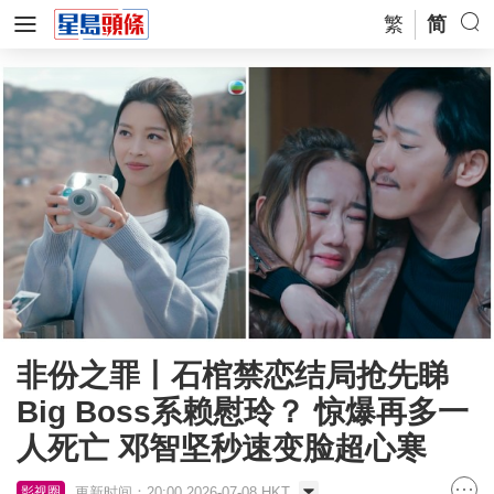
繁
简
非份之罪丨石棺禁恋结局抢先睇
Big Boss系赖慰玲？ 惊爆再多一
人死亡 邓智坚秒速变脸超心寒
更新时间：20:00 2026-07-08 HKT
影视圈