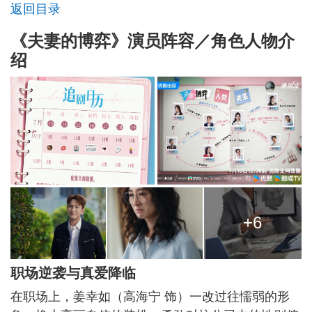
返回目录
《夫妻的博弈》演员阵容／角色人物介
绍
+6
职场逆袭与真爱降临
在职场上，姜幸如（高海宁 饰）一改过往懦弱的形