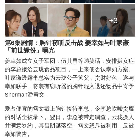
+3
第6集剧情：胸针窃听反击战 姜幸如与叶家谦
「前世缘份」曝光
姜幸如成立女子军团，伍其昌等睇笑话，安排嫌女症
的李总接洽云珑食品项目，一上来便否认幸如方案。
叶家谦透露李总实为云珑公子舅父，贪财好色，遂与
幸如联手，将装有窃听器的胸针混入退还物品中寄予
Sherman潘雪文。
爱占便宜的雪文戴上胸针接待李总，令李总吹嘘贪腐
的对话全被录下。翌日，李总被带走调查，云珑换人
并满意签约，其昌阴谋落空。雪文怒斥被利用，反被
幸如警告。