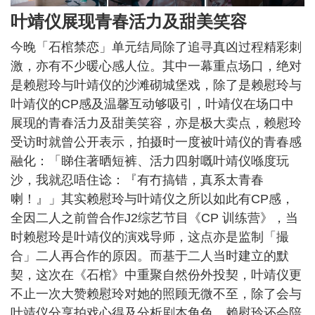
叶靖仪展现青春活力及甜美笑容
今晚「石棺禁恋」单元结局除了追寻真凶过程精彩刺
激，亦有不少暖心感人位。其中一幕重点场口，绝对
是赖慰玲与叶靖仪的沙滩砌城堡戏，除了是赖慰玲与
叶靖仪的CP感及温馨互动够吸引，叶靖仪在场口中
展现的青春活力及甜美笑容，亦是极大卖点，赖慰玲
受访时就曾公开表示，拍摄时一度被叶靖仪的青春感
融化：「睇住著晒短裤、活力四射嘅叶靖仪喺度玩
沙，我就忍唔住谂：『有冇搞错，真系太青春
喇！』」其实赖慰玲与叶靖仪之所以如此有CP感，
全因二人之前曾合作J2综艺节目《CP 训练营》，当
时赖慰玲是叶靖仪的演戏导师，这点亦是监制「撮
合」二人再合作的原因。而基于二人当时建立的默
契，这次在《石棺》中重聚自然份外投契，叶靖仪更
不止一次大赞赖慰玲对她的照顾无微不至，除了会与
叶靖仪分享拍戏心得及分析剧本角色，赖慰玲还会陪