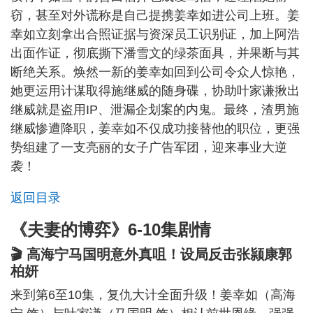
窃，甚至对外谎称是自己提携姜幸如进公司上班。姜
幸如立刻拿出合照证据与资深员工识别证，加上阿浩
出面作证，彻底撕下潘雪文的绿茶面具，并果断与其
断绝关系。焕然一新的姜幸如回到公司令众人惊艳，
她更运用计谋取得施继威的随身碟，协助叶家谦揪出
继威就是盗用IP、泄漏企划案的内鬼。最终，渣男施
继威惨遭降职，姜幸如不仅成功接替他的职位，更强
势组建了一支亮丽的女子广告军团，迎来事业大逆
袭！
返回目录
《夫妻的博弈》6-10集剧情
🎬 高海宁马国明意外真咀！设局反击张颕康郭
柏妍
来到第6至10集，复仇大计全面升级！姜幸如（高海