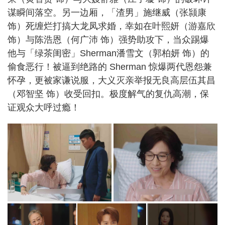
谋瞬间落空。另一边厢，「渣男」施继威（张颕康
饰）死缠烂打搞大龙凤求婚，幸如在叶熙妍（游嘉欣
饰）与陈浩恩（何广沛 饰）强势助攻下，当众踢爆
他与「绿茶闺密」Sherman潘雪文（郭柏妍 饰）的
偷食恶行！被逼到绝路的 Sherman 惊爆两代恩怨兼
怀孕，更被家谦说服，大义灭亲举报无良高层伍其昌
（邓智坚 饰）收受回扣。极度解气的复仇高潮，保
证观众大呼过瘾！