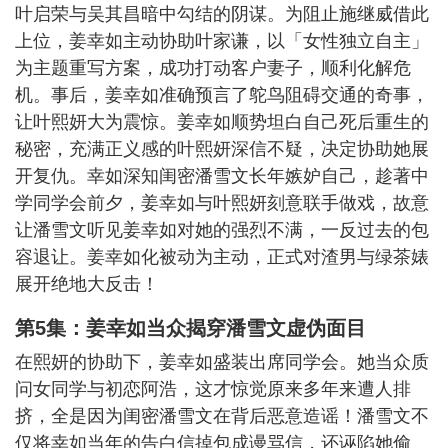
叶启荣与吴其昌暗中勾结的阴谋。为阻止施继威借此
上位，姜幸如主动协助叶家谦，以「女性独立自主」
为主题重写方案，成功打动客户妻子，顺利化解危
机。事后，姜幸如准确预言了鸵鸟阻碍交通的奇事，
让叶熙妍大为震惊。姜幸如顺势坦白自己死后重生的
秘密，充满正义感的叶熙妍深信不疑，决定协助她展
开复仇。幸如深知闺密潘雪文长年嫉妒自己，趁著中
学同学会前夕，姜幸如与叶熙妍刻意联手做戏，故意
让潘雪文听见姜幸如对她的强烈不满，一反过去的包
容退让。姜幸如化被动为主动，正式对渣男与绿茶婊
展开绝地大反击！
第5集：姜幸如当众揭穿潘雪文虚伪面目
在熙妍的协助下，姜幸如盛装出席同学会。她当众质
问女同学与初恋阿浩，这才惊觉原来多年来遭人排
挤，全是因为闺密潘雪文在背后恶意造谣！潘雪文不
仅将幸如当年的告白信掉包成谩骂信，还诬陷她偷