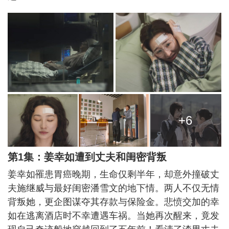
+6
第1集：姜幸如遭到丈夫和闺密背叛
姜幸如罹患胃癌晚期，生命仅剩半年，却意外撞破丈
夫施继威与最好闺密潘雪文的地下情。两人不仅无情
背叛她，更企图谋夺其存款与保险金。悲愤交加的幸
如在逃离酒店时不幸遭遇车祸。当她再次醒来，竟发