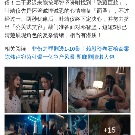
俗！由于迟迟未能按邓智坚吩咐找到「隐藏巨款」，
叶靖仪先是怀著诚惶诚恐的心情准备「面圣」，不过
经过一、两秒犹豫后，叶靖仪终下定决心，并努力挤
出「公关式笑容」敲门准备面对邓智坚，短短5秒已
清楚展现角色的复杂情绪，相当有潜质！
相关阅读：
非份之罪剧透1-10集丨赖慰玲卷石棺命案
陈炜卢宛茵引爆一亿争产风暴 即睇剧情懒人包
+15