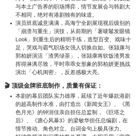
与本土广告界的职场博弈，情节发展会与韩剧大
不相同，绝对有港剧独有的味道。
演员班底诚意满满，高海宁全剧展现视后级别的
「崩溃与重生」演技，从前期的「薯唛鬈发眼镜
Look」到重生后的精明干练，造型百变、戏味十
足，哭戏与霸气职场女强人切换自如。张颕康与
郭柏妍演活「渣男绿茶」，张颕康将软饭渣男发
挥得淋漓尽致，平时乖乖女形象的郭柏妍更挑战
演出「心机闺密」，反差感极大亮。
🎬 顶级金牌班底制作，质量有保证：
本剧的幕后团队实力雄厚，延续了近年爆款港剧
的超高制作水准，由打造出《新闻女王》、《黑
色月光》的钟澍佳亲自担任总监制，《巨塔之
后》、《溏心风暴3》的梁敏华担任总编剧，在
情节推动、角色对立、台词金句上极具张力。