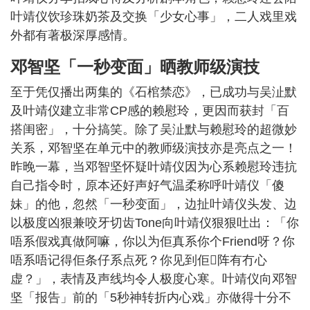
叶靖仪饮珍珠奶茶及交换「少女心事」，二人戏里戏
外都有著极深厚感情。
邓智坚「一秒变面」晒教师级演技
至于凭仅播出两集的《石棺禁恋》，已成功与吴沚默
及叶靖仪建立非常CP感的赖慰玲，更因而获封「百
搭闺密」，十分搞笑。除了吴沚默与赖慰玲的超微妙
关系，邓智坚在单元中的教师级演技亦是亮点之一！
昨晚一幕，当邓智坚怀疑叶靖仪因为心系赖慰玲违抗
自己指令时，原本还好声好气温柔称呼叶靖仪「傻
妹」的他，忽然「一秒变面」，边扯叶靖仪头发、边
以极度凶狠兼咬牙切齿Tone向叶靖仪狠狠吐出：「你
唔系假戏真做阿嘛，你以为佢真系你个Friend呀？你
唔系唔记得佢条仔系点死？你见到佢𠮶阵有冇心
虚？」，表情及声线均令人极度心寒。叶靖仪向邓智
坚「报告」前的「5秒神转折内心戏」亦做得十分不