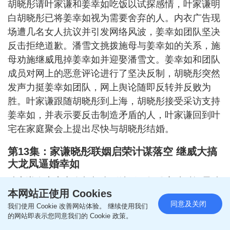
胡晓彤请叶家谦和姜幸如吃饭以试探感情，叶家谦明
白胡晓彤已将姜幸如视为需要舍弃的人。内衣广告现
场遭几名女人抗议并引发网络风波，姜幸如团队坚决
反击拒绝道歉。潘雪文挑拨施母与姜幸如的关系，施
母劝施继威甩掉姜幸如并迎娶潘雪文。姜幸如和团队
成员对网上的恶意评论进行了坚决反制，胡晓彤突然
发声力挺姜幸如团队，网上舆论随即反转并反败为
胜。叶家谦跟随胡晓彤到上海，胡晓彤接受采访支持
姜幸如，并表示要反击制造矛盾的人，叶家谦回到叶
宅在家庭聚会上提出尽快与胡晓彤结婚。
第13集：家谦晓彤联姻启荣计谋落空 继威大搞
大龙凤逼婚幸如
叶家谦在家宴宣布与胡晓彤结婚，舒雅宿醉后揭露叶
本网站正使用 Cookies
启荣利用自己离间两人关系的计谋落空，叶启荣气急
同意及关闭
我们使用 Cookie 改善网站体验。 继续使用我们
败坏将舒雅赶下车。熙妍知道叶家谦真正喜欢的是姜
的网站即表示您同意我们的 Cookie 政策。
幸如，如今当众宣布和胡晓彤结婚，牺牲的是一辈子