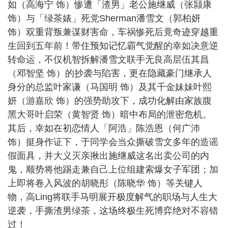
如（高海宁 饰）惨遭「渣男」老公施继威（张颕康
饰）与「绿茶婊」死党Sherman潘雪文（郭柏妍
饰）双重背叛兼谋财害命，车祸惨死后竟奇迹穿越重
生回到五年前！带住预知记忆霸气觉醒的幸如决意逆
转命运，不仅机智拆解潘雪文联手无良高层伍其昌
（邓智坚 饰）的抄袭与陷害，更在隐藏豪门继承人
身分的总监叶家谦（马国明 饰）及其千金妹妹叶熙
妍（游嘉欣 饰）的强势助攻下，成功化解由家族腹
黑大哥叶启荣（黄智贤 饰）暗中布局的泄密危机。
其后，幸如在初恋情人「阿浩」陈浩恩（何广沛
饰）挺身作证下，于同学会当众撕破雪文多年的造谣
假面具，并大义灭亲揪出施继威这名出卖公司的内
鬼，顺势将他踢走兼自己上位组建索爆女子军团；加
上即将卷入风波的胡晓彤（陈晓华 饰）等关键人
物，高Ling将联手马明展开极度解气的职场与人生大
逆袭，手撕渣男绿茶，这场终极生死博弈绝对不容错
过！