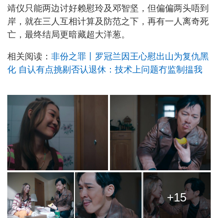
靖仪只能两边讨好赖慰玲及邓智坚，但偏偏两头唔到
岸，就在三人互相计算及防范之下，再有一人离奇死
亡，最终结局更暗藏超大洋葱。
相关阅读：
非份之罪丨罗冠兰因王心慰出山为复仇黑
化 自认有点挑剔否认退休：技术上问题冇监制揾我
+15