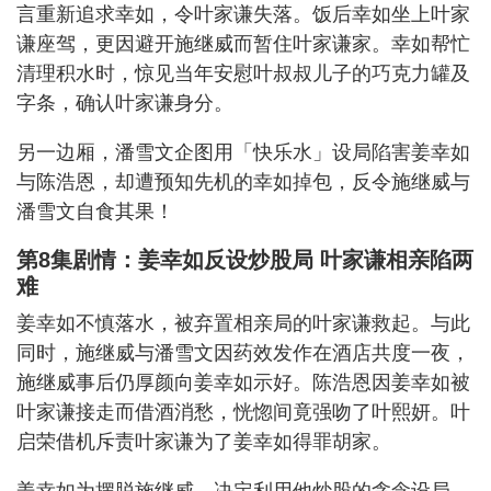
言重新追求幸如，令叶家谦失落。饭后幸如坐上叶家
谦座驾，更因避开施继威而暂住叶家谦家。幸如帮忙
清理积水时，惊见当年安慰叶叔叔儿子的巧克力罐及
字条，确认叶家谦身分。
另一边厢，潘雪文企图用「快乐水」设局陷害姜幸如
与陈浩恩，却遭预知先机的幸如掉包，反令施继威与
潘雪文自食其果！
第8集剧情：姜幸如反设炒股局 叶家谦相亲陷两
难
姜幸如不慎落水，被弃置相亲局的叶家谦救起。与此
同时，施继威与潘雪文因药效发作在酒店共度一夜，
施继威事后仍厚颜向姜幸如示好。陈浩恩因姜幸如被
叶家谦接走而借酒消愁，恍惚间竟强吻了叶熙妍。叶
启荣借机斥责叶家谦为了姜幸如得罪胡家。