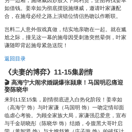
另一边厢，施继威因炒股欠下高利贷，企图再找姜幸
如借钱。姜幸如为彻底摆脱施继威，邀请叶家谦配
合，在施母必经之路上演错位情侣热吻以作断联。
岂料二人意外假戏真做，结实地亲吻在一起。就在尴
尬之际，撞见这一幕的施母因受刺激突然晕倒，叶家
谦随即背起施母紧急送院！
返回目录
《夫妻的博弈》11-15集剧情
🎬 高海宁大闹求婚踢爆张颕康！马国明忍痛迎
娶陈晓华
来到11至15集，剧情彻底进入白热化阶段！姜幸如
（高海宁 饰）与叶家谦（马国明 饰）一吻定情却面
临虐心考验。为顾全家族大局，家谦强忍爱意，宣布
与千金胡晓彤（陈晓华 饰）结婚，令腹黑大哥叶启
荣（黄智贤 饰）与大嫂舒雅（庄子璇 饰）的破坏计