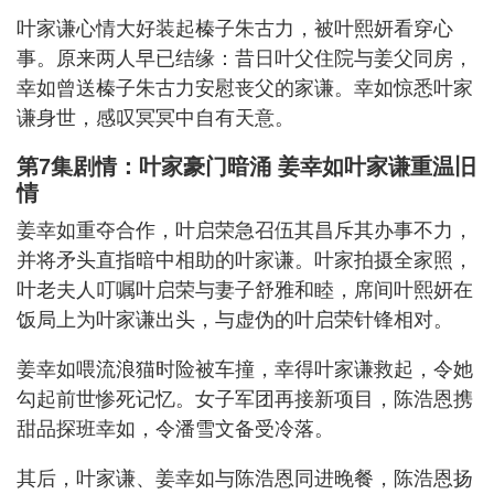
叶家谦心情大好装起榛子朱古力，被叶熙妍看穿心
事。原来两人早已结缘：昔日叶父住院与姜父同房，
幸如曾送榛子朱古力安慰丧父的家谦。幸如惊悉叶家
谦身世，感叹冥冥中自有天意。
第7集剧情：叶家豪门暗涌 姜幸如叶家谦重温旧
情
姜幸如重夺合作，叶启荣急召伍其昌斥其办事不力，
并将矛头直指暗中相助的叶家谦。叶家拍摄全家照，
叶老夫人叮嘱叶启荣与妻子舒雅和睦，席间叶熙妍在
饭局上为叶家谦出头，与虚伪的叶启荣针锋相对。
姜幸如喂流浪猫时险被车撞，幸得叶家谦救起，令她
勾起前世惨死记忆。女子军团再接新项目，陈浩恩携
甜品探班幸如，令潘雪文备受冷落。
其后，叶家谦、姜幸如与陈浩恩同进晚餐，陈浩恩扬