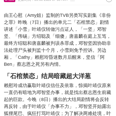
由王心慰（Amy姐）监制的TVB另类写实剧集《非份
之罪》昨晚（7日）播出的单元二「石棺禁恋」剧情
讲述「小雪」叶靖仪转做污点证人，「一坚」邓智
坚、「伟锡」方绍聪及「细傻」唐嘉麟在庭上互笃，
最终方绍聪和唐嘉麟被判误杀罪成，邓智坚因协助非
法处理尸头被判监十个月，小雪则免予控诉。另边
厢，「Cathy」赖慰玲昏迷数月后醒来，坚信「阿
Ben」蔡志恩之死另有内情。
「石棺禁恋」结局暗藏超大洋葱
赖慰玲成功赢取叶靖仪信任及依靠，惊揭叶靖仪原来
一直仍有暗地为邓智坚办事，就是找出蔡志恩生前藏
起的巨款。今晚（8日）播出的大结局剧情将会反转
再反转，由于叶靖仪「办事不力」，邓智坚开始露出
狐狸尾巴、疯狂打骂叶靖仪；为了解决两难处境，叶