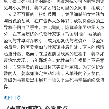
象，换上亮丽自信的装扮，勇敢对抗公司内的性别偏
见与小人算计。姜幸如团结公司里的女同事，组成了
一支坚不可摧的「粉红兵团」，凭借细腻的女性视角
与出色的创意，在广告界大放异彩，成功将命运的主
导权夺回自己手中。在此期间，隐藏著集团继承人身
分、在基层历练的总监叶家谦（马国明 饰）被她的
坚韧与才华深深吸引，成为她复仇与逆袭路上最坚实
的后盾。随著姜幸如与叶家谦并肩作战，两人的感情
迅速升温。然而，在追查前世线索的过程中，姜幸如
震惊地发现，当年那场夺走她性命的车祸根本不是意
外，而肇事者的真正目标其实是叶家谦。为了保护深
爱的人，姜幸如决定主动出击，从单纯的个人复仇，
升级为与幕后黑手展开一场关乎生死与幸福的终极博
弈。
返回目录
《夫妻的博弈》必看卖点