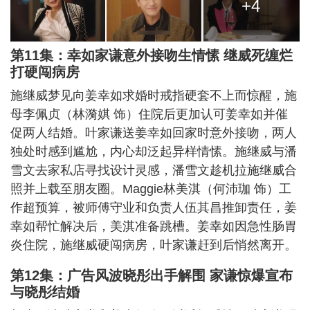
+4
第11集：幸如家谦意外接吻生情愫 继威死缠烂
打硬闯病房
施继威梦见向姜幸如求婚时戒指硬套不上而惊醒，施
母李佩贞（林漪娸 饰）住院后更加认可姜幸如并催
促两人结婚。叶家谦送姜幸如回家时意外接吻，两人
独处时感到尴尬，内心却泛起异样情愫。施继威与潘
雪文去家私店寻找设计灵感，潘雪文趁机拉施继威合
照并上载至朋友圈。Maggie林美淇（何沛珈 饰）工
作超预算，被师傅守业和负责人伍其昌推卸责任，姜
幸如帮忙解决后，美淇准备跳槽。姜幸如因急性肠胃
炎住院，施继威硬闯病房，叶家谦赶到后悄然离开。
第12集：广告风波晓彤出手解围 家谦惊爆宣布
与晓彤结婚