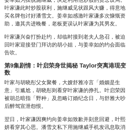
姜幸如为摆脱施继威，决定利用他炒股的贪念设局。
叶家谦此时炒股获利，施继威见状跟风大赚，得意地
买名牌包讨好潘雪文。姜幸如感激叶家谦多次慷慨资
助，邀其共进晚餐，老板更误认叶家谦为其男友。
叶家谦兴奋打扮赴约，却临时接到老夫人急召，被迫
回叶家迎接登门拜访的胡小姐，与姜幸如的约会面临
告吹。
第9集剧情：叶启荣身世揭秘 Taylor突离港现变
数
叶家与胡晓彤父女聚餐，大嫂舒雅冷言「婚姻是生
意」引尴尬，胡晓彤则看穿叶家谦的挣扎。叶启荣因
被胡总暗指「野种」及忽略订婚纪念日，与舒雅大吵
后醉驾宣泄怨恨。
翌日，叶家谦因爽约向姜幸如致歉并刻意回避，叶熙
妍看穿其心思。潘雪文私下用施继威手机发讯息取消