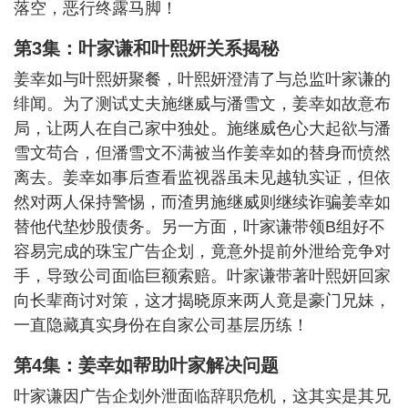
落空，恶行终露马脚！
第3集：叶家谦和叶熙妍关系揭秘
姜幸如与叶熙妍聚餐，叶熙妍澄清了与总监叶家谦的
绯闻。为了测试丈夫施继威与潘雪文，姜幸如故意布
局，让两人在自己家中独处。施继威色心大起欲与潘
雪文苟合，但潘雪文不满被当作姜幸如的替身而愤然
离去。姜幸如事后查看监视器虽未见越轨实证，但依
然对两人保持警惕，而渣男施继威则继续诈骗姜幸如
替他代垫炒股债务。另一方面，叶家谦带领B组好不
容易完成的珠宝广告企划，竟意外提前外泄给竞争对
手，导致公司面临巨额索赔。叶家谦带著叶熙妍回家
向长辈商讨对策，这才揭晓原来两人竟是豪门兄妹，
一直隐藏真实身份在自家公司基层历练！
第4集：姜幸如帮助叶家解决问题
叶家谦因广告企划外泄面临辞职危机，这其实是其兄