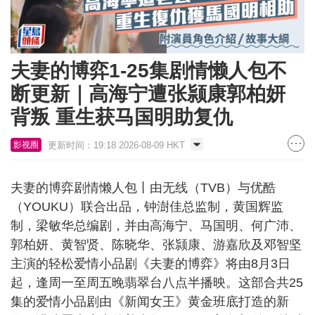
夫妻的博弈1-25集剧情懒人包不
断更新｜高海宁遭张颕康郭柏妍
背叛 重生获马国明助复仇
更新时间：19:18 2026-08-09 HKT
影视圈
夫妻的博弈剧情懒人包丨由无线（TVB）与优酷
（YOUKU）联合出品，钟澍佳总监制，黄国辉监
制，梁敏华总编剧，并由高海宁、马国明、何广沛、
郭柏妍、黄智贤、陈晓华、张颕康、游嘉欣及邓智坚
主演的轻松爱情小品剧《夫妻的博弈》将由8月3日
起，逢周一至周五晚翡翠台八点半播映。这部合共25
集的爱情小品剧由《新闻女王》黄金班底打造的新