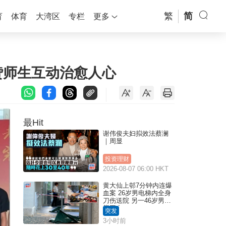
繁
简
育
体育
大湾区
专栏
更多
赞师生互动治愈人心
最Hit
谢伟俊夫妇拟效法蔡澜
｜周显
投资理财
2026-08-07 06:00 HKT
黄大仙上邨7分钟内连爆
血案 26岁男电梯内全身
刀伤送院 另一46岁男倒
毙平台
突发
3小时前