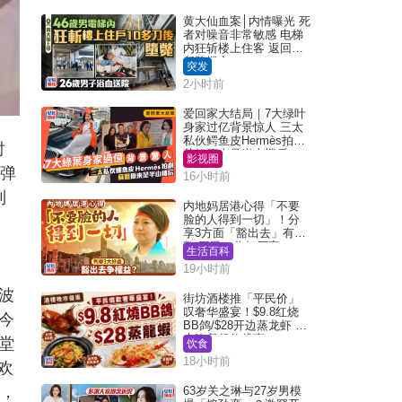
黄大仙血案│内情曝光 死
者对噪音非常敏感 电梯
内狂斩楼上住客 返回住
所堕楼亡
突发
2小时前
爱回家大结局｜7大绿叶
身家过亿背景惊人 三太
私伙鳄鱼皮Hermès拍剧
衬
苏姐原来是半山楼后
影视圈
、弹
16小时前
到
内地妈居港心得「不要
脸的人得到一切」！分
享3方面「豁出去」有著
数 网民：你好厉害
生活百科
19小时前
波
街坊酒楼推「平民价」
叹奢华盛宴！$9.8红烧
今
BB鸽/$28开边蒸龙虾 3
大晚餐超值优惠
堂
饮食
18小时前
欢
试，
63岁关之琳与27岁男模