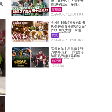
爆「嫲孙恋」？激罕开
嘅
腔19字回应：多谢大家
挂念近况
影视圈
2026-08-07 12:00 HKT
尖沙咀$69起素食自助餐
90分钟任食沙律/炒饭面/
炸物 网民大赞：味道
好，环境阔落
饮食
2026-08-07 11:58 HKT
功夫女足丨周星驰千呼
万唤终出来！偕刘嘉玲
迪丽热巴超狂阵容破天
荒现身香港谢票
影视圈
17小时前