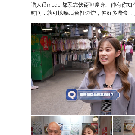
啲人话model都系靠饮斋啡瘦身。仲有你
时间，就可以喺后台打边炉，仲好多嘢食，