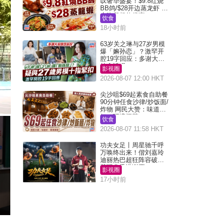
叹奢华盛宴！$9.8红烧
BB鸽/$28开边蒸龙虾 3
大晚餐超值优惠
饮食
18小时前
63岁关之琳与27岁男模
爆「嫲孙恋」？激罕开
腔19字回应：多谢大家
挂念近况
影视圈
2026-08-07 12:00 HKT
尖沙咀$69起素食自助餐
90分钟任食沙律/炒饭面/
炸物 网民大赞：味道
好，环境阔落
饮食
2026-08-07 11:58 HKT
功夫女足丨周星驰千呼
万唤终出来！偕刘嘉玲
迪丽热巴超狂阵容破天
荒现身香港谢票
影视圈
17小时前