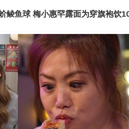
鲮鱼球 梅小惠罕露面为穿旗袍饮10日斋