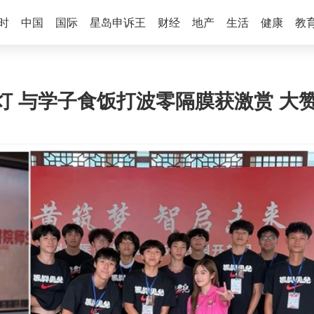
时
中国
国际
星岛申诉王
财经
地产
生活
健康
教
灯 与学子食饭打波零隔膜获激赏 大