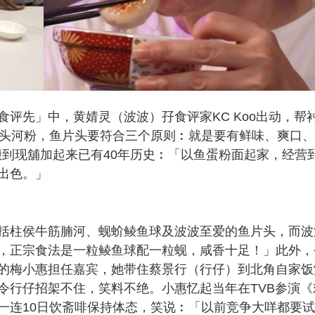
评先」中，黄婧灵（波波）孖食评家KC Koo出动，帮
片头河粉，鱼片头要符合三个原则︰就是要有鲜味、爽口
搬到现舖加起来已有40年历史︰「以鱼蛋粉面起家，经营
出色。」
括柱侯牛筋腩河、蚬蚧鲮鱼球及波波至爱的鱼片头，而波
，正宗食法是一粒鲮鱼球配一粒蚬，咸香十足！」此外，
的梅小惠担任嘉宾，她带住蔡景行（行仔）到北角自家饭
令行仔招架不住，笑料不绝。小惠忆起当年在TVB参演《
一连10日饮斋啡保持体态，笑说︰「以前竞争大咩都要