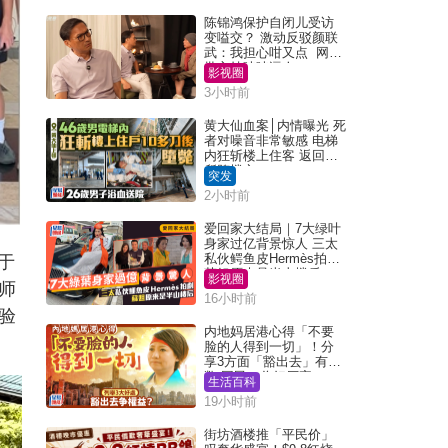
陈锦鸿保护自闭儿受访
变嗌交？ 激动反驳颜联
武：我担心咁又点 网民
批主持咄咄逼人
影视圈
3小时前
黄大仙血案│内情曝光 死
者对噪音非常敏感 电梯
内狂斩楼上住客 返回住
所堕楼亡
突发
2小时前
爱回家大结局｜7大绿叶
身家过亿背景惊人 三太
私伙鳄鱼皮Hermès拍剧
于
苏姐原来是半山楼后
影视圈
师
16小时前
验
内地妈居港心得「不要
脸的人得到一切」！分
享3方面「豁出去」有著
数 网民：你好厉害
生活百科
19小时前
街坊酒楼推「平民价」