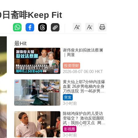
啡Keep Fit
最Hit
谢伟俊夫妇拟效法蔡澜
｜周显
投资理财
2026-08-07 06:00 HKT
黄大仙上邨7分钟内连爆
血案 26岁男电梯内全身
刀伤送院 另一46岁男倒
毙平台
突发
3小时前
陈锦鸿保护自闭儿受访
变嗌交？ 激动反驳颜联
武：我担心咁又点 网民
批主持咄咄逼人
影视圈
3小时前