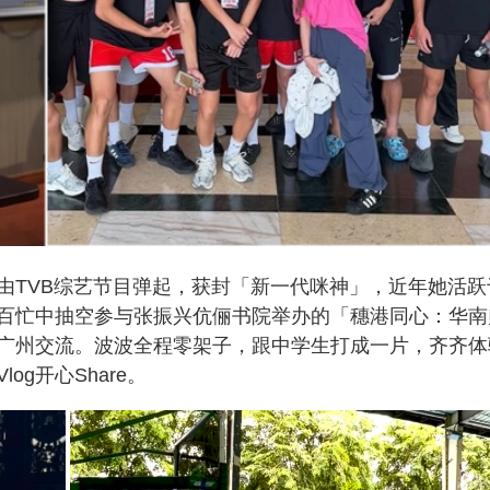
由TVB综艺节目弹起，获封「新一代咪神」，近年她活跃
百忙中抽空参与张振兴伉俪书院举办的「穗港同心：华南
广州交流。波波全程零架子，跟中学生打成一片，齐齐体
g开心Share。