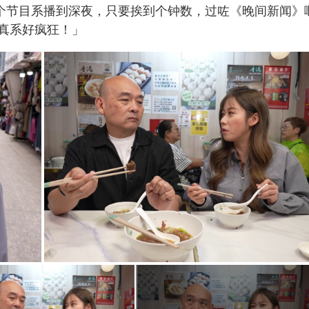
知个节目系播到深夜，只要挨到个钟数，过咗《晚间新闻》
真系好疯狂！」