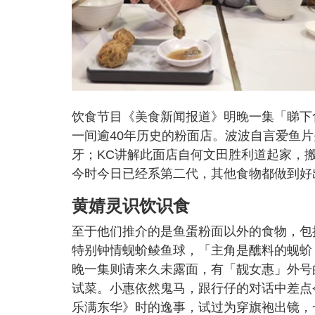
饮食节目《美食新闻报道》明晚一集「睇下食
一间逾40年历史的粉面店。波波自言爱鱼
牙；KC讲解此面店自何文田胜利道起家，
今时今日已经系第二代，其他食物都做到好
黄婧灵识饮识食
至于他们推介的是鱼蛋粉面以外的食物，包
特别钟情蚬蚧鲮鱼球，「主角是醮料的蚬蚧
晚一集则请来久未露面，有「靓女惠」外号
试菜。小惠依然鬼马，跟行仔的对话中差点
乐满东华》时的逸事，试过为穿旗袍出镜，