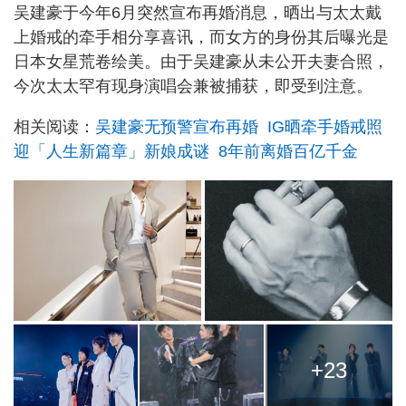
吴建豪于今年6月突然宣布再婚消息，晒出与太太戴
上婚戒的牵手相分享喜讯，而女方的身份其后曝光是
日本女星荒卷绘美。由于吴建豪从未公开夫妻合照，
今次太太罕有现身演唱会兼被捕获，即受到注意。
相关阅读：
吴建豪无预警宣布再婚 IG晒牵手婚戒照
迎「人生新篇章」新娘成谜 8年前离婚百亿千金
+23