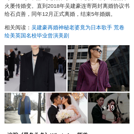
火屡传婚变。直到2018年吴建豪连寄两封离婚协议书
给石贞善，同年12月正式离婚，结束5年婚姻。
相关阅读：
吴建豪再婚神秘老婆竟为日本歌手 荒卷
绘美英国名校毕业曾演美剧
+19