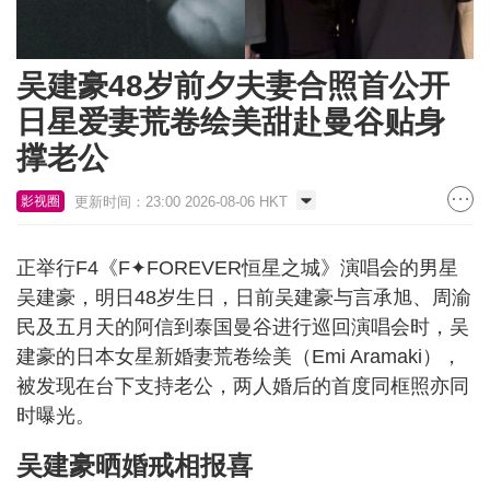
吴建豪48岁前夕夫妻合照首公开
日星爱妻荒卷绘美甜赴曼谷贴身
撑老公
更新时间：23:00 2026-08-06 HKT
影视圈
正举行F4《F✦FOREVER恒星之城》演唱会的男星
吴建豪，明日48岁生日，日前吴建豪与言承旭、周渝
民及五月天的阿信到泰国曼谷进行巡回演唱会时，吴
建豪的日本女星新婚妻荒卷绘美（Emi Aramaki），
被发现在台下支持老公，两人婚后的首度同框照亦同
时曝光。
吴建豪晒婚戒相报喜