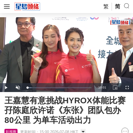
繁
简
Remaining
-
10:01
Loaded
:
Play
Unmute
Picture-
Full
7.16%
in-
Picture
Time
王嘉慧有意挑战HYROX体能比赛
孖陈庭欣许诺《东张》团队包办
80公里 为单车活动出力
更新时间：15:00 2026-07-08 HKT
影视圈