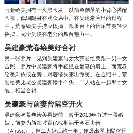
荒卷绘美拥有一头黑长发，以简单俐落的小背心搭配
长裤，低调隐身在观众席中。在吴建豪演出的过程
中，荒卷绘美手持应援捧，跟著台上的音乐节奏轻快
摇摆，完全沉浸在老公的舞台魅力中。
吴建豪荒卷绘美好合衬
另一张照片，见到吴建豪与太太荒卷绘美跟一男一女
合照，照片中吴建豪将手轻揽在爱妻的肩上，而荒卷
绘美则依偎在旁，对著镜头露出微笑。在合照中，荒
卷绘美比老公吴建豪矮半个头，二人站在一起郎才女
貌，相当合衬。
吴建豪与前妻曾隔空开火
吴建豪与荒卷绘美再婚前，曾于2013年有过一段婚
姻，前妻为新加坡百亿棕榈油千金石贞善
（Arissa），但二人婚后约一年，便爆出网上隔空开