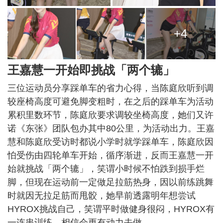
+4
王嘉慧一开始即挑战「两个辘」
三位运动员分享踩单车的省力心得，当陈庭欣听到调
较座椅高度可避免脚变粗时，在之后的踩单车为活动
累积里数环节，陈庭欣要求调较坐椅高度，她们又许
诺《东张》团队包办其中80公里，为活动出力。王嘉
慧和陈庭欣受访时都说小学时就学踩单车，陈庭欣因
怕受伤由四轮单车开始，循序渐进，反而王嘉慧一开
始就挑战「两个辘」，笑谓小时候不怕跌到损手烂
脚，但现在运动前一定做足拉筋热身，因以前练跳舞
时就因无拉足筋而甩骹，她早前透露明年想尝试
HYROX挑战自己，笑谓平时做健身很闷，HYROX有
一连串训练，相信会更有动力去做。