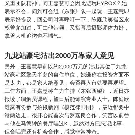
又重团队精神，问王嘉慧可会因此避玩HYROX？她
表示不会，问到可会组《东张》队一起玩，王嘉慧即
表示好提议，回公司时再呼吁一下，陈庭欣笑指区永
权曾参加过，可由他带领，又指幕后摄影师体力好，
拿著大机追访也不喘气。
九龙站豪宅沽出2000万靠家人意见
另外，王嘉慧早前以约2,000万元的沽出其位于九龙
站豪宅区擎天半岛的自住单位，她谦称在投资方面不
是太叻，都是家人给意见，会否再入市就要再观望。
工作方面，王嘉慧称主力主持《东张西望》，近日亦
报读了调解员课程，望日后能饰演专业人士。陈庭欣
透露有份参与拍摄新剧《模范律师团》，最近都要中
港两边走，很开心能首次与罗嘉良合作，笑言以前曾
与他在马德钟的餐厅唱过K，虽然对方已忘记此事，
但合唱完还有机会合作，感觉非常神奇。