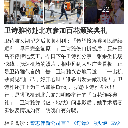
+22
卫诗雅将赴北京参加百花颁奖典礼
卫诗雅又期望之后顺顺利利：「希望接落嚟可以继续
顺利，早日完全复原。」卫诗雅伤口拆线后，原来已
马不停蹄地复工。今日下午卫诗雅分享一张乘坐机场
快线，抵达机场的照片，相中见到大型广告看板，正
是卫诗雅代言的广告。卫诗雅兴奋地写道：「一出机
铁就见到自己，好开心呀！准备出发去做嘢啦！」卫
诗雅还打上为自己加油Emoji。据悉卫诗雅今次出
行，是搭飞机到北京参加明晚举行的「百花颁奖典
礼」，卫诗雅凭《破・地狱》问鼎影后，她手术后容
颜恢复情况如何，明晚自有分晓。
相关阅读：
曾志伟新公司首作《狩谎》响头炮 成毅