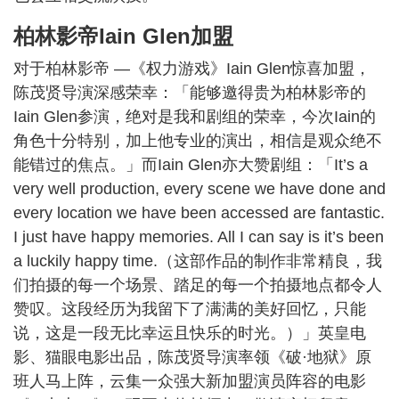
柏林影帝Iain Glen加盟
对于柏林影帝 —《权力游戏》Iain Glen惊喜加盟，
陈茂贤导演深感荣幸：「能够邀得贵为柏林影帝的
Iain Glen参演，绝对是我和剧组的荣幸，今次Iain的
角色十分特别，加上他专业的演出，相信是观众绝不
能错过的焦点。」而Iain Glen亦大赞剧组：「It’s a
very well production, every scene we have done and
every location we have been accessed are fantastic.
I just have happy memories. All I can say is it’s been
a luckily happy time.（这部作品的制作非常精良，我
们拍摄的每一个场景、踏足的每一个拍摄地点都令人
赞叹。这段经历为我留下了满满的美好回忆，只能
说，这是一段无比幸运且快乐的时光。）」英皇电
影、猫眼电影出品，陈茂贤导演率领《破·地狱》原
班人马上阵，云集一众强大新加盟演员阵容的电影