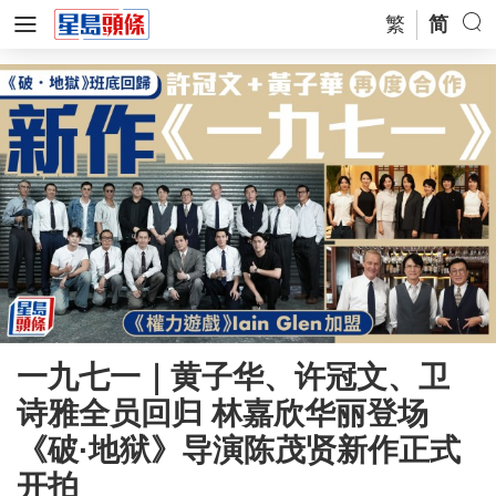
繁
简
一九七一｜黄子华、许冠文、卫
诗雅全员回归 林嘉欣华丽登场
《破·地狱》导演陈茂贤新作正式
开拍