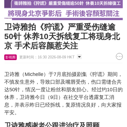
卫诗雅拍《狩谎》严重受伤缝逾
50针 休养10天拆线复工将现身北
京 手术后容颜惹关注
更新时间：16:30 2026-08-09 HKT
影视圈
卫诗雅（Michelle）于7月底拍摄剧集《狩谎》期间，
不慎发生意外，导致口部及嘴唇受伤，伤口需缝合共
达50针，情况一度让粉丝和朋友担心。经过约10日的
休养，卫诗雅今日（9日）在社交平台透露复工消
息，并表示昨日已经拆线，复原情况良好，向大家报
平安。
卫诗雅感谢老公跟进治疗及照顾