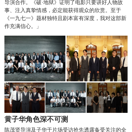
导演合作。《破·地狱》证明了电影只要讲好人物故
事、注入真挚情感，必定能获得观众的欣赏。至于
《一九七一》题材独特且剧本富有深度，我对这部新
作充满信心。」
+1
黄子华角色深不可测
陈茂贤导演及子华于片场受访抢先透露备受关注的全