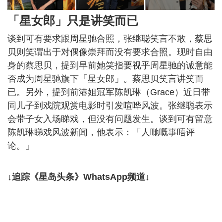
「星女郎」只是讲笑而已
谈到可有要求跟周星驰合照，张继聪笑言不敢，蔡思
贝则笑谓出于对偶像崇拜而没有要求合照。现时自由
身的蔡思贝，提到早前她笑指要视乎周星驰的诚意能
否成为周星驰旗下「星女郎」。蔡思贝笑言讲笑而
已。另外，提到前港姐冠军陈凯琳（Grace）近日带
同儿子到戏院观赏电影时引发喧哗风波。张继聪表示
会带子女入场睇戏，但没有问题发生。谈到可有留意
陈凯琳睇戏风波新闻，他表示：「人哋嘅事唔评
论。」
↓追踪《星岛头条》WhatsApp频道↓