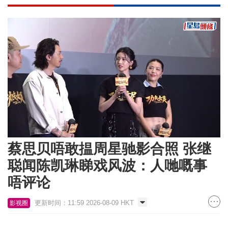
Loaded
:
Unmute
8.30%
蔡思贝唔敢揾周星驰影合照 张继
聪闻陈凯琳睇戏风波：人哋嘅事
唔评论
更新时间：11:59 2026-08-09 HKT
影视圈