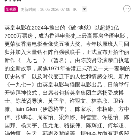
更新时间：16:05 2026-07-08 HKT
影视圈
英皇电影在2024年推出的《破·地狱》以超越1亿
7000万票房，成为香港电影史上最高票房华语电影，
更荣获香港电影金像奖五项大奖。今年以原班人马回
归并加入大量钻石阵容强强联手，正式宣布开拍华丽
新作《一九七一》（暂名）。由陈茂贤导演亲自执笔
的全新故事，聚焦1971年香港正式确立一夫一妻制的
历史转折，以及时代变迁下的人性和情感交织。新片
《一九七一》由英皇电影与猫眼电影出品，日前举行
开镜拜神仪式，出席者包括英皇集团主席杨受成博
士、陈茂贤导演、黄子华、许冠文、林嘉欣、卫诗
雅、Iain Glen（伊恩格雷）、陈家乐、朱栢康、方中
信、张继聪、周家怡、梁雍婷、钟雪莹、许恩怡、陈
国邦、杨天宇、伍允龙、骆振伟、陈辉虹、何华超、
冯勉恒、朱天、郭思及黎峻等。据知本片尚有更多秘