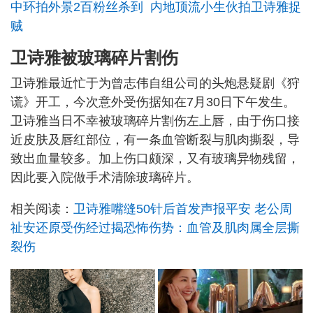
中环拍外景2百粉丝杀到 内地顶流小生伙拍卫诗雅捉
贼
卫诗雅被玻璃碎片割伤
卫诗雅最近忙于为曾志伟自组公司的头炮悬疑剧《狩
谎》开工，今次意外受伤据知在7月30日下午发生。
卫诗雅当日不幸被玻璃碎片割伤左上唇，由于伤口接
近皮肤及唇红部位，有一条血管断裂与肌肉撕裂，导
致出血量较多。加上伤口颇深，又有玻璃异物残留，
因此要入院做手术清除玻璃碎片。
相关阅读：
卫诗雅嘴缝50针后首发声报平安 老公周
祉安还原受伤经过揭恐怖伤势：血管及肌肉属全层撕
裂伤