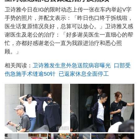
卫诗雅今日在IG的限时动态上传一张在车内举起V字
手势的照片，并配文表示：「昨日伤口终于拆线啦，
医生话复原情况良好，总算可以放心。」卫诗雅又感
谢医生及老公的治疗：「好多谢吴医生一直细心的帮
忙，亦都好感谢老公一直为我跟进治疗和悉心照
顾。」
相关阅读：
卫诗雅发生意外急送院病容曝光 口部受
伤急施手术缝逾50针 已返家休息全面停工