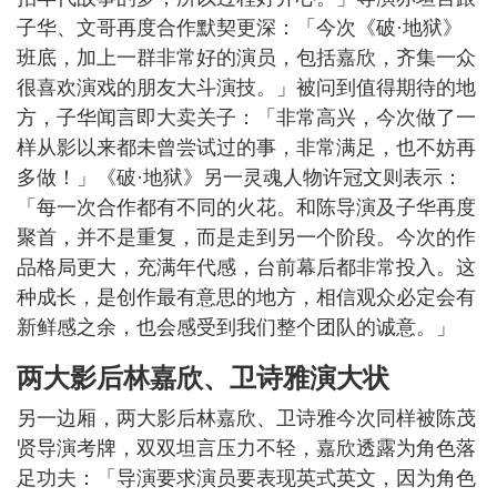
子华、文哥再度合作默契更深：「今次《破·地狱》
班底，加上一群非常好的演员，包括嘉欣，齐集一众
很喜欢演戏的朋友大斗演技。」被问到值得期待的地
方，子华闻言即大卖关子：「非常高兴，今次做了一
样从影以来都未曾尝试过的事，非常满足，也不妨再
多做！」《破·地狱》另一灵魂人物许冠文则表示：
「每一次合作都有不同的火花。和陈导演及子华再度
聚首，并不是重复，而是走到另一个阶段。今次的作
品格局更大，充满年代感，台前幕后都非常投入。这
种成长，是创作最有意思的地方，相信观众必定会有
新鲜感之余，也会感受到我们整个团队的诚意。」
两大影后林嘉欣、卫诗雅演大状
另一边厢，两大影后林嘉欣、卫诗雅今次同样被陈茂
贤导演考牌，双双坦言压力不轻，嘉欣透露为角色落
足功夫：「导演要求演员要表现英式英文，因为角色