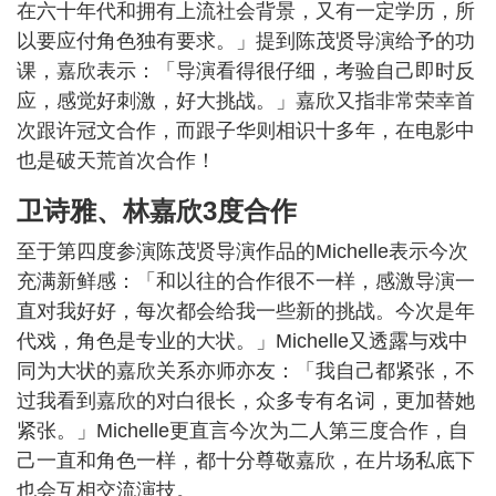
在六十年代和拥有上流社会背景，又有一定学历，所
以要应付角色独有要求。」提到陈茂贤导演给予的功
课，嘉欣表示：「导演看得很仔细，考验自己即时反
应，感觉好刺激，好大挑战。」嘉欣又指非常荣幸首
次跟许冠文合作，而跟子华则相识十多年，在电影中
也是破天荒首次合作！
卫诗雅、林嘉欣3度合作
至于第四度参演陈茂贤导演作品的Michelle表示今次
充满新鲜感：「和以往的合作很不一样，感激导演一
直对我好好，每次都会给我一些新的挑战。今次是年
代戏，角色是专业的大状。」Michelle又透露与戏中
同为大状的嘉欣关系亦师亦友：「我自己都紧张，不
过我看到嘉欣的对白很长，众多专有名词，更加替她
紧张。」Michelle更直言今次为二人第三度合作，自
己一直和角色一样，都十分尊敬嘉欣，在片场私底下
也会互相交流演技。