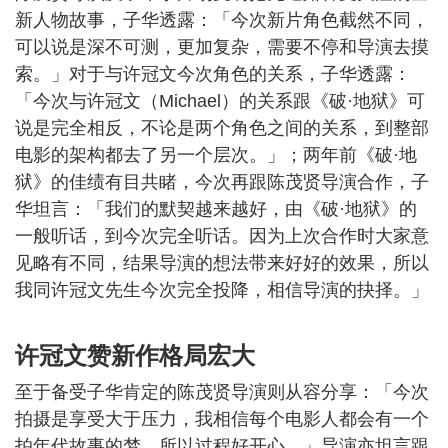
新人物故事，子华透露：「今次新片角色截然不同，
可以说是深不可测，更加复杂，需要不停和导演去摸
索。」对于与许冠文今次角色的关系，子华透露：
「今次与许冠文（Michael）的关系跟《破·地狱》可
说是完全相反，不论是两个角色之间的关系，到整部
电影的架构都去了另一个层次。」；两年前《破·地
狱》的佳绩有目共睹，今次再跟陈茂贤导演合作，子
华坦言：「我们的默契越来越好，由《破·地狱》的
一般听话，到今次完全听话。因为上次合作时大家意
见略有不同，结果导演的想法带来好好的效果，所以
我同许冠文先生今次完全投降，相信导演的抉择。」
许冠文赞新作格局宏大
至于备受子华肯定的陈茂贤导演则从容分享：「今次
拍摄是享受大于压力，我相信每个电影人都会有一个
拍年代故事的梦，所以过程好开心。」导演亦坦言跟