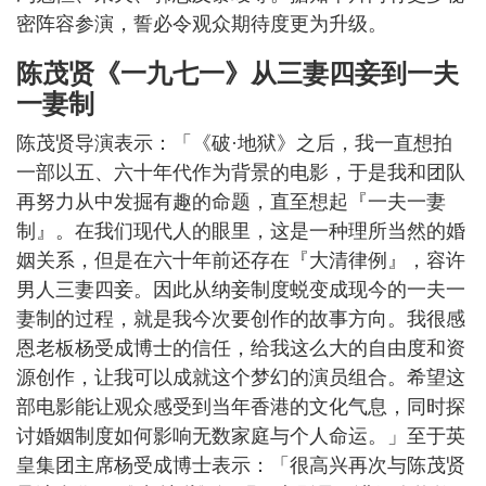
密阵容参演，誓必令观众期待度更为升级。
陈茂贤《一九七一》从三妻四妾到一夫
一妻制
陈茂贤导演表示：「《破·地狱》之后，我一直想拍
一部以五、六十年代作为背景的电影，于是我和团队
再努力从中发掘有趣的命题，直至想起『一夫一妻
制』。在我们现代人的眼里，这是一种理所当然的婚
姻关系，但是在六十年前还存在『大清律例』，容许
男人三妻四妾。因此从纳妾制度蜕变成现今的一夫一
妻制的过程，就是我今次要创作的故事方向。我很感
恩老板杨受成博士的信任，给我这么大的自由度和资
源创作，让我可以成就这个梦幻的演员组合。希望这
部电影能让观众感受到当年香港的文化气息，同时探
讨婚姻制度如何影响无数家庭与个人命运。」至于英
皇集团主席杨受成博士表示：「很高兴再次与陈茂贤