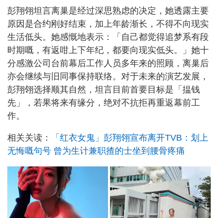
彭翔翎坦言离巢是经过深思熟虑的决定，她透露主要
原因是合约刚好结束，加上年龄渐长，不得不向现实
生活低头。她感慨地表示：「自己都觉得追梦系有段
时期嘅，有返咁上下年纪，都要向现实低头。」她十
分感激公司台前幕后工作人员多年来的照顾，离巢后
亦会继续与旧同事保持联络。对于未来的演艺发展，
彭翔翎选择顺其自然，坦言目前首要目标是「揾钱
先」，若果将来有缘分，绝对不抗拒再重返幕前工
作。
相关关读：
「红衣女鬼」彭翔翎宣布离开TVB：划上
无悔嘅句号 曾为生计兼职揸的士坐到腰骨疼痛