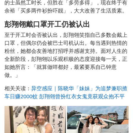
的士虽然工时长，但胜在「多劳多得」，现在终于有
余裕「买多两件衫扮吓靓」，大大改善了生活质素。
彭翔翎戴口罩开工仍被认出
至于开工时会否被认出，彭翔翎笑指自己多数会戴上
口罩，但偶尔仍会被巴士司机认出。每当遇到热情的
粉丝，她都会友善地打招呼并感谢支持。面对人生的
全新阶段，彭翔翎以乐观积极的态度迎接每一天，正
如她所言：「就算做咩都好，最紧要系自己钟意
做。」
相关关读：
异空感应｜陈晓华「妹妹」为追梦兼职揸
车日赚2000蚊 彭翔翎曾扮红衣女鬼竟获观众抱不平