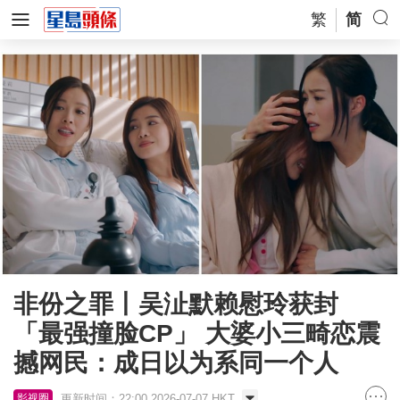
繁
简
非份之罪丨吴沚默赖慰玲获封
「最强撞脸CP」 大婆小三畸恋震
撼网民：成日以为系同一个人
更新时间：22:00 2026-07-07 HKT
影视圈