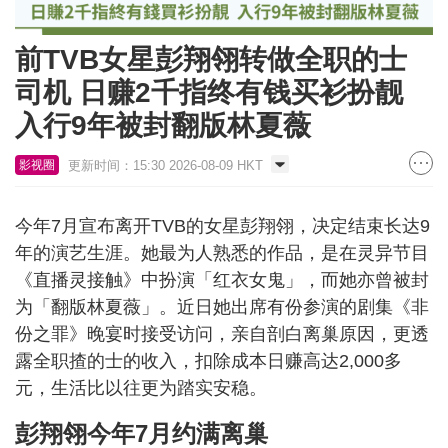
前TVB女星彭翔翎转做全职的士
司机 日赚2千指终有钱买衫扮靓
入行9年被封翻版林夏薇
更新时间：15:30 2026-08-09 HKT
影视圈
今年7月宣布离开TVB的女星彭翔翎，决定结束长达9
年的演艺生涯。她最为人熟悉的作品，是在灵异节目
《直播灵接触》中扮演「红衣女鬼」，而她亦曾被封
为「翻版林夏薇」。近日她出席有份参演的剧集《非
份之罪》晚宴时接受访问，亲自剖白离巢原因，更透
露全职揸的士的收入，扣除成本日赚高达2,000多
元，生活比以往更为踏实安稳。
彭翔翎今年7月约满离巢