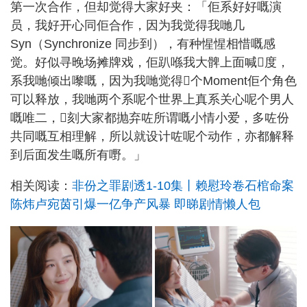
第一次合作，但却觉得大家好夹：「佢系好好嘅演
员，我好开心同佢合作，因为我觉得我哋几
Syn（Synchronize 同步到），有种惺惺相惜嘅感
觉。好似寻晚场摊牌戏，佢趴喺我大髀上面喊𠮶度，
系我哋倾出嚟嘅，因为我哋觉得𠮶个Moment佢个角色
可以释放，我哋两个系呢个世界上真系关心呢个男人
嘅唯二，𠮶刻大家都抛弃咗所谓嘅小情小爱，多咗份
共同嘅互相理解，所以就设计咗呢个动作，亦都解释
到后面发生嘅所有嘢。」
相关阅读：
非份之罪剧透1-10集丨赖慰玲卷石棺命案
陈炜卢宛茵引爆一亿争产风暴 即睇剧情懒人包