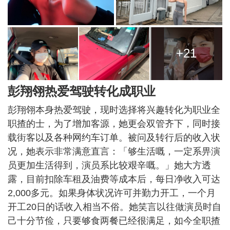
+21
彭翔翎热爱驾驶转化成职业
彭翔翎本身热爱驾驶，现时选择将兴趣转化为职业全
职揸的士，为了增加客源，她更会双管齐下，同时接
载街客以及各种网约车订单。被问及转行后的收入状
况，她表示非常满意直言：「够生活嘅，一定系畀演
员更加生活得到，演员系比较艰辛嘅。」她大方透
露，目前扣除车租及油费等成本后，每日净收入可达
2,000多元。如果身体状况许可并勤力开工，一个月
开工20日的话收入相当不俗。她笑言以往做演员时自
己十分节俭，只要够食两餐已经很满足，如今全职揸