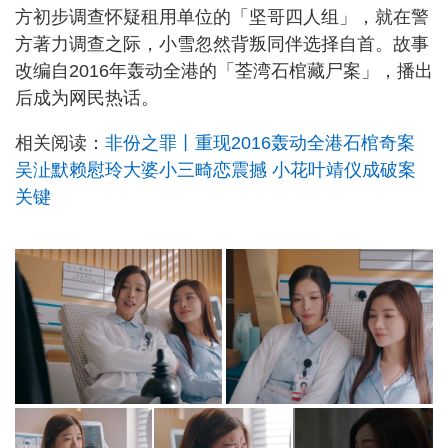
方初步调查怀疑租用单位的「坚哥四人组」，就在警
方著力调查之际，小雪忽然背叛同伴选择自首。故事
改编自2016年轰动全港的「荃湾石棺藏尸案」，播出
后成为网民热话。
相关阅读：
非份之罪丨重现2016轰动全港石棺奇案
吴沚默赖慰玲大婆小三畸恋震撼 小花叶靖仪成破案
关键