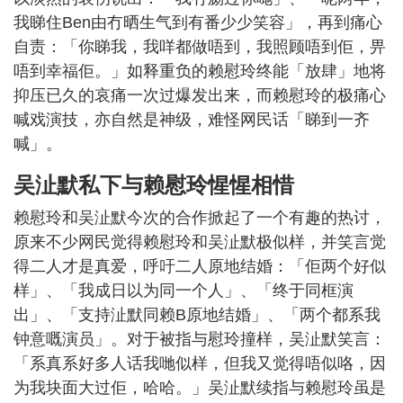
我睇住Ben由冇晒生气到有番少少笑容」，再到痛心
自责：「你睇我，我咩都做唔到，我照顾唔到佢，畀
唔到幸福佢。」如释重负的赖慰玲终能「放肆」地将
抑压已久的哀痛一次过爆发出来，而赖慰玲的极痛心
喊戏演技，亦自然是神级，难怪网民话「睇到一齐
喊」。
吴沚默私下与赖慰玲惺惺相惜
赖慰玲和吴沚默今次的合作掀起了一个有趣的热讨，
原来不少网民觉得赖慰玲和吴沚默极似样，并笑言觉
得二人才是真爱，呼吁二人原地结婚：「佢两个好似
样」、「我成日以为同一个人」、「终于同框演
出」、「支持沚默同赖B原地结婚」、「两个都系我
钟意嘅演员」。对于被指与慰玲撞样，吴沚默笑言：
「系真系好多人话我哋似样，但我又觉得唔似咯，因
为我块面大过佢，哈哈。」吴沚默续指与赖慰玲虽是