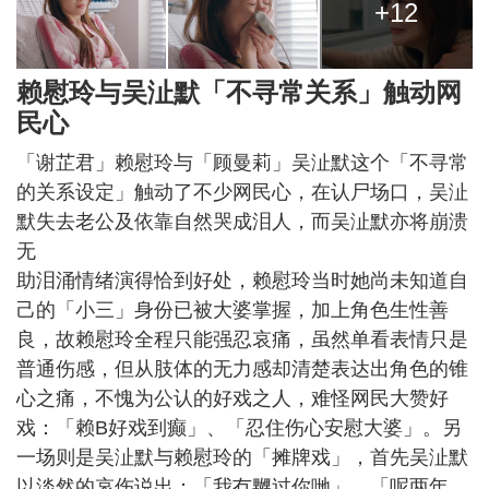
+12
赖慰玲与吴沚默「不寻常关系」触动网
民心
「谢芷君」赖慰玲与「顾曼莉」吴沚默这个「不寻常
的关系设定」触动了不少网民心，在认尸场口，吴沚
默失去老公及依靠自然哭成泪人，而吴沚默亦将崩溃
无
助泪涌情绪演得恰到好处，赖慰玲当时她尚未知道自
己的「小三」身份已被大婆掌握，加上角色生性善
良，故赖慰玲全程只能强忍哀痛，虽然单看表情只是
普通伤感，但从肢体的无力感却清楚表达出角色的锥
心之痛，不愧为公认的好戏之人，难怪网民大赞好
戏：「赖B好戏到癫」、「忍住伤心安慰大婆」。另
一场则是吴沚默与赖慰玲的「摊牌戏」，首先吴沚默
以淡然的哀伤说出：「我冇嬲过你哋」、「呢两年，