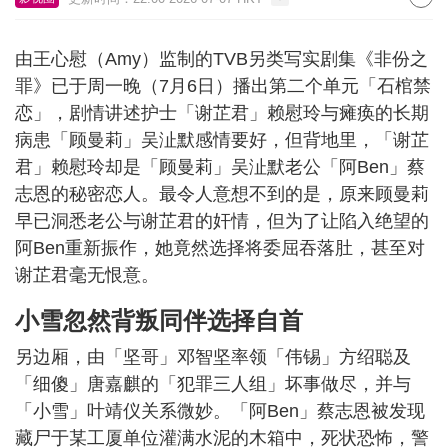
由王心慰（Amy）监制的TVB另类写实剧集《非份之
罪》已于周一晚（7月6日）播出第二个单元「石棺禁
恋」，剧情讲述护士「谢芷君」赖慰玲与瘫痪的长期
病患「顾曼莉」吴沚默感情要好，但背地里，「谢芷
君」赖慰玲却是「顾曼莉」吴沚默老公「阿Ben」蔡
志恩的秘密恋人。最令人意想不到的是，原来顾曼莉
早已洞悉老公与谢芷君的奸情，但为了让陷入绝望的
阿Ben重新振作，她竟然选择将委屈吞落肚，甚至对
谢芷君毫无恨意。
小雪忽然背叛同伴选择自首
另边厢，由「坚哥」邓智坚率领「伟锡」方绍聪及
「细傻」唐嘉麒的「犯罪三人组」坏事做尽，并与
「小雪」叶靖仪关系微妙。「阿Ben」蔡志恩被发现
藏尸于某工厦单位灌满水泥的木箱中，死状恐怖，警