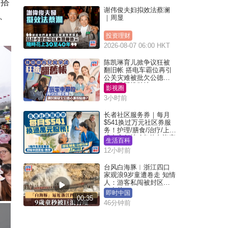
乘搭
谢伟俊夫妇拟效法蔡澜
、
｜周显
投资理财
2026-08-07 06:00 HKT
陈凯琳育儿掀争议狂被
翻旧帐 搭电车霸位再引
公关灾难被批欠公德心
网民质疑扮贴地？
影视圈
3小时前
长者社区服务券｜每月
$541换过万元社区券服
务！护理/膳食/治疗/上门
或中心任拣 1条件免资产
生活百科
审查（附申请资格及教
12小时前
学）
台风白海豚︱浙江四口
家观浪9岁童遭卷走 知情
人：游客私闯被封区域
︱有片
即时中国
00:35
46分钟前