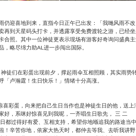
雨仍迎喜地到来，直指今日正午已出发：「我哋风雨不改
卖再到天星码头打卡，并透露享受免费渡轮之游，已经坐
卡合照。其中一位神徒更表示现场有游客好奇询问盛典主
品，略尽绵力助AL进一步闯出国际。
告，神徒们在彩蛋出现前夕，撑起雨伞互相照顾，其实雨势
呼「卢瀚霆！生日快乐！」情绪十分高涨。
徒的惊喜彩蛋，向来把自己生日当作也是神徒生日的他，送上
家好，系咪好惊喜见到我呢，一齐唱生日歌先， 三 二
系每一日都过得好有爱、互相支持，希望你地喺追我的路途当
啦！辛苦你地，依家大热天时，都仲去等我、去听我讲野