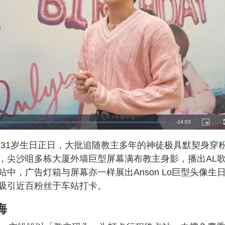
R
-
14:03
P
i
c
e
t
日适逢31岁生日正日，大批追随教主多年的神徒极具默契身穿
u
r
m
e
，尖沙咀多栋大厦外墙巨型屏幕满布教主身影，播出AL
-
i
a
n
中，广告灯箱与屏幕亦一样展出Anson Lo巨型头像生
-
P
i
吸引近百粉丝于车站打卡。
i
c
t
n
u
海
r
e
i