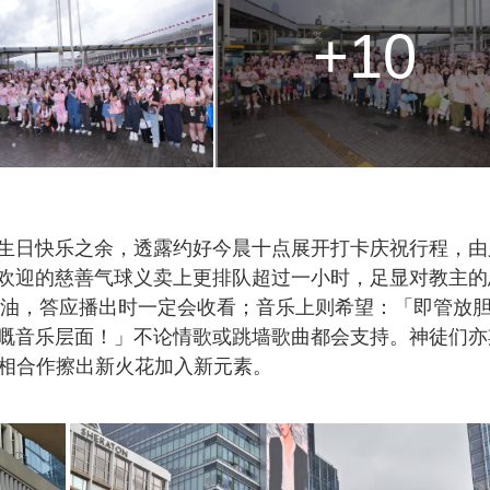
+10
生日快乐之余，透露约好今晨十点展开打卡庆祝行程，由
欢迎的慈善气球义卖上更排队超过一小时，足显对教主的
加油，答应播出时一定会收看；音乐上则希望：「即管放
嘅音乐层面！」不论情歌或跳墙歌曲都会支持。神徒们亦
互相合作擦出新火花加入新元素。