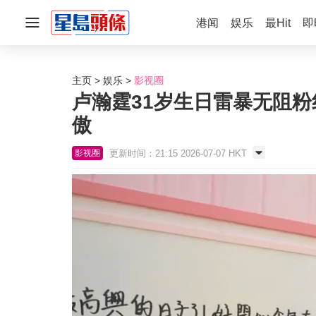
港闻
娱乐
最Hit
即
主页
娱乐
影视圈
卢瀚霆31岁生日雷暴无阻
傲
更新时间：21:15 2026-07-07 HKT
影视圈