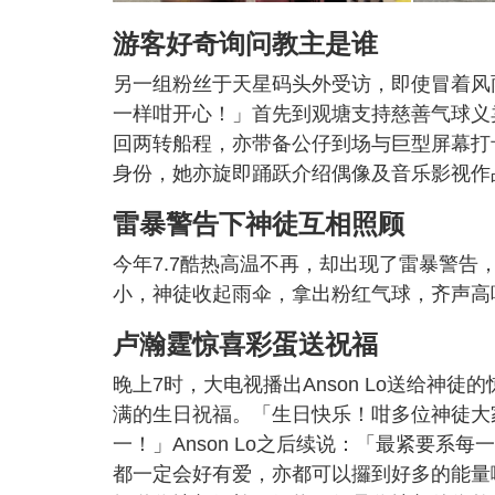
游客好奇询问教主是谁
另一组粉丝于天星码头外受访，即使冒着风
一样咁开心！」首先到观塘支持慈善气球义
回两转船程，亦带备公仔到场与巨型屏幕打
身份，她亦旋即踊跃介绍偶像及音乐影视作
雷暴警告下神徒互相照顾
今年7.7酷热高温不再，却出现了雷暴警
小，神徒收起雨伞，拿出粉红气球，齐声高
卢瀚霆惊喜彩蛋送祝福
晚上7时，大电视播出Anson Lo送给神
满的生日祝福。「生日快乐！咁多位神徒大
一！」Anson Lo之后续说：「最紧要
都一定会好有爱，亦都可以攞到好多的能量