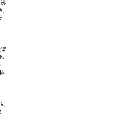
个祝
到
最
天请
铁
售
排
。
赶到
签
赏。