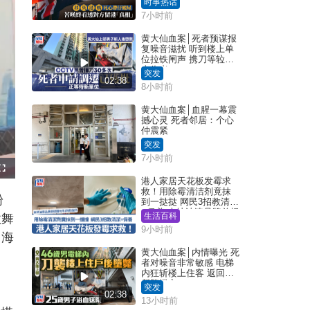
时事热话
港「真相」｜Juicy叮
7小时前
黄大仙血案│死者预谋报
复噪音滋扰 听到楼上单
位拉铁闸声 携刀等䢂伏
击伤者
突发
02:38
8小时前
黄大仙血案│血腥一幕震
撼心灵 死者邻居：个心
仲震紧
突发
7小时前
F
u
港人家居天花板发霉求
l
救！用除霉清洁剂竟抹
l
粉
s
到一挞挞 网民3招教清洁
c
+保养 本地油漆品牌曾提
r
生活百科
歌舞
e
醒勿用1物防变色
e
9小时前
n
日海
黄大仙血案│内情曝光 死
者对噪音非常敏感 电梯
内狂斩楼上住客 返回住
所堕楼亡
突发
02:38
13小时前