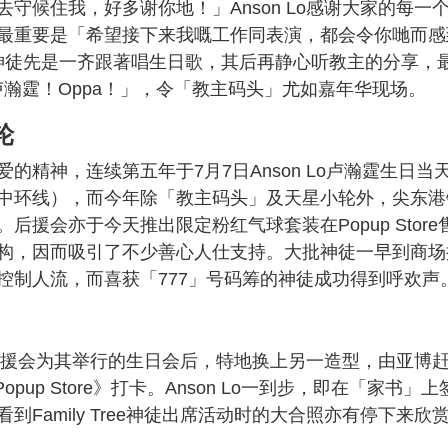
守候住我，好多谢你地！」Anson Lo感谢大家的每一
最重要是「希望接下来我嘅工作同表演，都会令你哋而感
全场神徒先是一齐跟著唱生日歌，其后再静心听教主的分享，
卢瀚霆！Oppa！」，令「教主码头」尤如嘉年华现场。
轮
精神，连续第五年于7月7日Anson Lo卢瀚霆生日当
中环线），而今年除「教主码头」及天星小轮外，尖东港
援会亦于今天推出限定粉红气球套装在Popup Store
构，因而吸引了不少善心人仕支持。大批神徒一早到商场
控制人流，而喜获「777」号码筹的神徒成功得到呼欢声
席完后援会为其举行的生日会后，特地换上另一造型，由亚博
Love】Popup Store》打卡。Anson Lo一到步，即在「家书」上
Family Tree神徒出席活动时的大合照亦有停下来欣