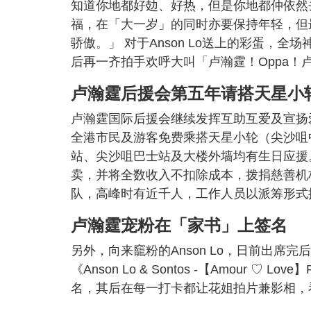
知道你地都好攰、好热，但是你地都仲依然去
福，在「大一岁」的同时亦要保持年轻，但
骄傲。」 对于Anson Lo送上的彩蛋，
后再一齐拍手欢呼大叫「卢瀚霆！Oppa！
卢瀚霆后援会第五年请搭天星小
卢瀚霆国际后援会继续发挥互助互爱及宣扬爱的
全港市民及游客免费乘搭天星小轮（尖沙咀
站、尖沙咀巴士站及大楼外墙均有生日应援。后
卖，并将全数收入不扣除成本，拨捐慈善机
队，高峰时有近千人，工作人员以派筹形式
卢瀚霆宠粉在「家书」上签名
另外，向来竉粉的Anson Lo，日前出
《Anson Lo & Sontos -【Amour ♡ 
名，其后在每一打卡都让花姐拍片兼影相，看到