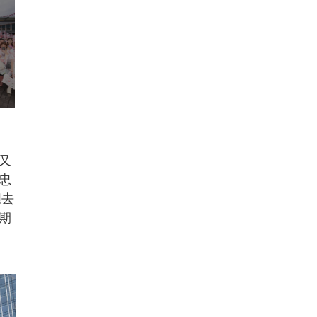
又
忠
胆去
期