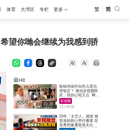
繁
简
育
体育
大湾区
专栏
更多
：希望你哋会继续为我感到骄
最Hit
陈锦鸿保护自闭儿受访
变嗌交？ 激动反驳颜联
武：我担心咁又点 网民
批主持咄咄逼人
影视圈
01:20
13小时前
20年「太空人」婚变 移
英港妈死心带仔搬屋 至
亲离世惨遭留港夫出轨
背叛 苦叹终看透对方留