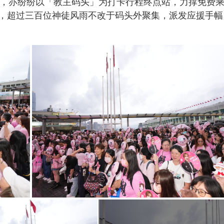
卖，亦纷纷以「教主码头」为打卡行程终点站，力撑免费
n
，超过三百位神徒风雨不改于码头外聚集，派发应援手幅
g
T
i
m
e