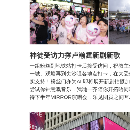
神徒受访力撑卢瀚霆新剧新歌
一组粉丝到地铁站打卡后接受访问，祝教主
一城、观塘再到尖沙咀各地点打卡，在大受
实支持！粉丝们亦为AL即将展开新剧拍摄
尝试你钟意嘅音乐，我哋一齐陪你开拓唔同
待下半年MIRROR演唱会，乐见团员之间