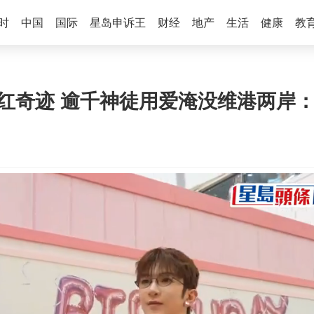
时
中国
国际
星岛申诉王
财经
地产
生活
健康
教
粉红奇迹 逾千神徒用爱淹没维港两岸