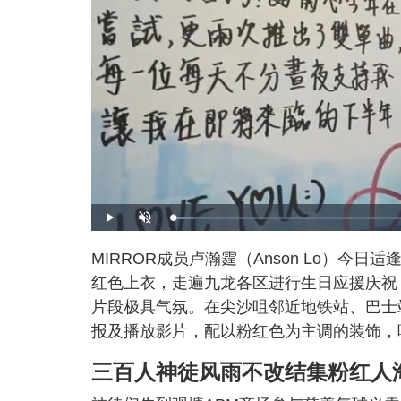
L
P
U
o
l
n
a
a
m
d
y
u
MIRROR成员卢瀚霆（Anson Lo）今
e
t
d
e
:
红色上衣，走遍九龙各区进行生日应援庆祝
4
.
0
片段极具气氛。在尖沙咀邻近地铁站、巴士站
5
%
报及播放影片，配以粉红色为主调的装饰，
三百人神徒风雨不改结集粉红人