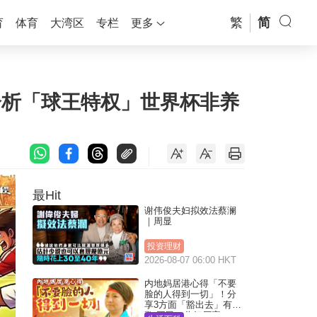
繁
简
育
体育
大湾区
专栏
更多
观分析「球王特权」世界杯非养
最Hit
谢伟俊夫妇拟效法蔡澜
｜周显
投资理财
2026-08-07 06:00 HKT
内地妈居港心得「不要
脸的人得到一切」！分
享3方面「豁出去」有著
数 网民：你好厉害