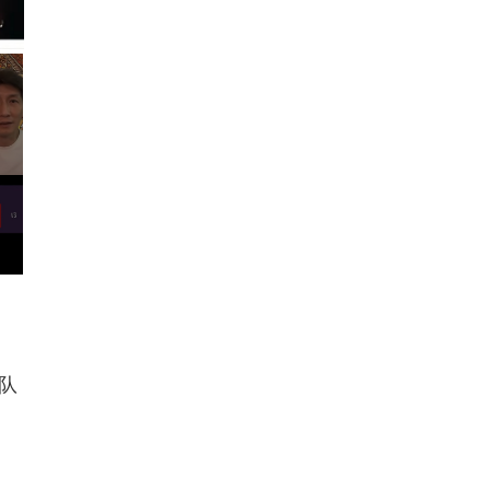
，
队
」