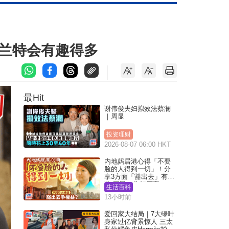
夏兰特会有趣得多
最Hit
谢伟俊夫妇拟效法蔡澜
｜周显
投资理财
2026-08-07 06:00 HKT
内地妈居港心得「不要
脸的人得到一切」！分
享3方面「豁出去」有著
数 网民：你好厉害
生活百科
13小时前
爱回家大结局｜7大绿叶
身家过亿背景惊人 三太