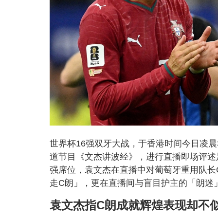
世界杯16强双牙大战，于香港时间今日凌晨3
道节目《文杰讲波经》，进行直播即场评述足
强席位，袁文杰在直播中对葡萄牙重用队长C朗拿度
走C朗」，更在直播间与盲目护主的「朗迷
袁文杰指C朗成就辉煌表现却不