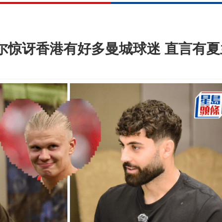
度尔惊讶香港有好多曼城球迷 直言有