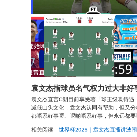
袁文杰指球员名气权力过大非好
袁文杰直言C朗目前享受著「球王级嘅待遇
减低山头文化，袁文杰认同有帮助，但又分
都唔系好事啰。呢啲唔系好事，但永远都要
相关阅读：
世界杯2026｜袁文杰直播讲波