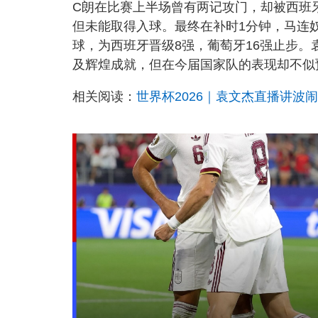
C朗在比赛上半场曾有两记攻门，却被西班牙门
但未能取得入球。最终在补时1分钟，马连奴（Mike
球，为西班牙晋级8强，葡萄牙16强止步
及辉煌成就，但在今届国家队的表现却不似
相关阅读：
世界杯2026｜袁文杰直播讲波