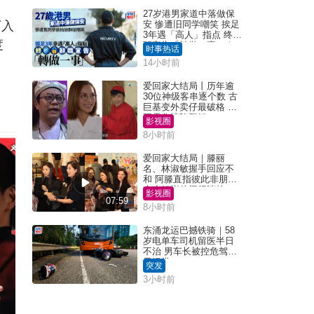
，
27岁港男家道中落做保
下入
安 惨遭旧同学嘲笑 挨足
3年遇「高人」指点 终辞
度
职宣告「转做一事」｜
时事热话
Juicy叮
14小时前
爱回家大结局丨历年逾
」
30位神级客串逐个数 古
巨基变外卖仔最破格 欧
阳震华情陷群姐
影视圈
8小时前
爱回家大结局｜滕丽
名、林淑敏握手回应不
和 阿滕直指彼此非朋友
大小姐指传闻得啖笑
影视圈
07:59
8小时前
东涌龙运巴撼铁骑｜58
岁电单车司机留医半日
不治 男车长被控危驾今
早提堂
突发
3小时前