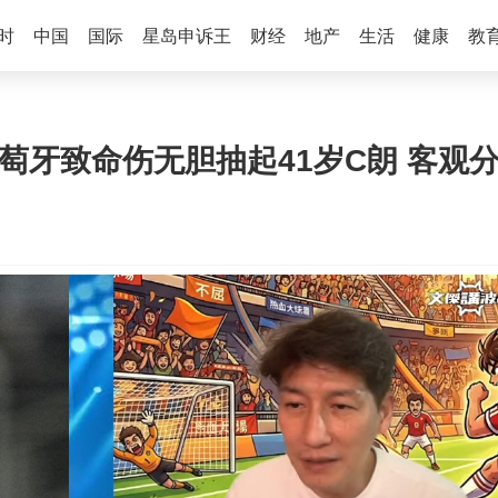
时
中国
国际
星岛申诉王
财经
地产
生活
健康
教
葡萄牙致命伤无胆抽起41岁C朗 客