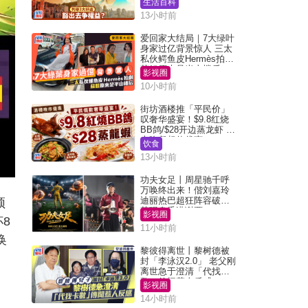
生活百科
13小时前
爱回家大结局｜7大绿叶
身家过亿背景惊人 三太
私伙鳄鱼皮Hermès拍剧
苏姐原来是半山楼后
影视圈
10小时前
街坊酒楼推「平民价」
叹奢华盛宴！$9.8红烧
BB鸽/$28开边蒸龙虾 3
大晚餐超值优惠
饮食
13小时前
功夫女足丨周星驰千呼
万唤终出来！偕刘嘉玲
迪丽热巴超狂阵容破天
频
荒现身香港谢票
影视圈
8
11小时前
换
黎彼得离世丨黎树德被
封「李泳汉2.0」 老父刚
离世急于澄清「代找卡
数」传闻惹人反感
影视圈
14小时前