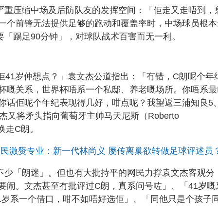
严重压缩中场及后防队友的发挥空间：「佢走又走唔到，
一个前锋无法提供足够的跑动和覆盖率时，中场球员根本
要「踢足90分钟」，对球队战术百害而无一利。
佢41岁仲想点？」袁文杰公道指出：「冇错，C朗呢个年
嘅关系，世界杯唔系一个私邸、养老嘅场所。你唔系最F
你话佢呢个年纪表现得几好，咁点呢？我望返三浦知良5
又将矛头指向葡萄牙主帅马天尼斯（Roberto
刻换走C朗。
网民激赞专业：新一代林尚义 屡传离巢欲转做足球评述员
不少「朗迷」。但也有大批持平的网民力撑袁文杰客观分
要闹。文杰甚至冇批评过C朗，真系问号咗」、「41岁嘅
41岁系一个借口，咁不如唔好选佢」、「同他只是个孩子