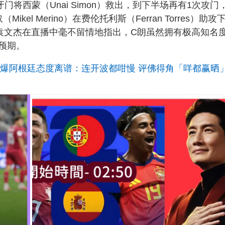
将西蒙（Unai Simon）救出，到下半场再有1次攻门
l Merino）在费伦托利斯（Ferran Torres）助攻
。袁文杰在直播中毫不留情地指出，C朗虽然拥有极高知名
预期。
闹爆阿根廷态度离谱：连开波都咁慢 评佛得角「咩都赢晒