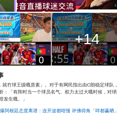
+14
事
，就冇球王级嘅质素」。对于有网民指出由C朗稳定球队
析：「有阵时当一个球员名气、权力太过大嘅时候，对球
咁发生嘅。」
闹爆阿根廷态度离谱：连开波都咁慢 评佛得角「咩都赢晒