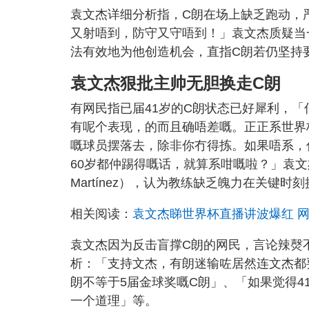
袁文杰详细分析指，C朗在场上缺乏跑动，
又射唔到，防守又守唔到！」袁文杰质疑当
法有效地为他创造机会，直指C朗若仍坚持
袁文杰狠批主帅无胆换走C朗
有网民指已届41岁的C朗状态已好犀利，「
有呢个表现，的而且确唔差嘅。正正系世界杯
嘅球员摆落去，除非你冇得拣。如果唔系，
60岁都仲踢得嘅话，就算系咁嘅啦？」袁文杰
Martínez），认为教练缺乏魄力在关键时
相关阅读：
袁文杰睇世界杯直播讲波爆红 
袁文杰因为反击盲撑C朗的网民，言论辣㷫
析：「支持文杰，有朗迷输咗居然连文杰都
朗不等于5届金球奖嘅C朗」、「如果觉得
一个道理」等。