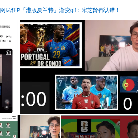
？网民狂P「港版夏兰特」渐变gif：宋芝龄都认错！