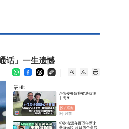
通话」一生遗憾
最Hit
谢伟俊夫妇拟效法蔡澜
｜周显
投资理财
9小时前
40岁港漂弃百万年薪来
港做保险 昔日国企高层