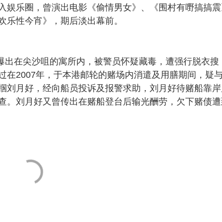
入娱乐圈，曾演出电影《偷情男女》、《围村有嘢搞搞震
欢乐性今宵》，期后淡出幕前。
月爆出在尖沙咀的寓所内，被警员怀疑藏毒，遭强行脱衣搜
过在2007年，于本港邮轮的赌场内消遣及用膳期间，疑
掴刘月好，经向船员投诉及报警求助，刘月好待赌船靠岸
查。刘月好又曾传出在赌船登台后输光酬劳，欠下赌债遭