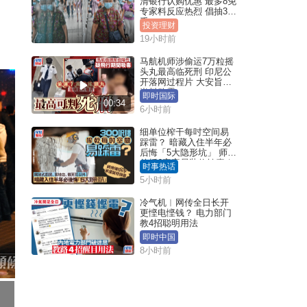
清银行认购优惠 最多8免
专家料反应热烈 倡抽30
手
投资理财
19小时前
马航机师涉偷运7万粒摇
头丸最高临死刑 印尼公
开落网过程片 大安旨意
岂料败露
即时国际
00:34
6小时前
细单位榨干每吋空间易
踩雷？ 暗藏入住半年必
后悔「5大隐形坑」 师傅
传授6字家居装修锦囊｜
时事热话
Juicy叮
5小时前
冷气机︱网传全日长开
更悭电悭钱？ 电力部门
教4招聪明用法
即时中国
8小时前