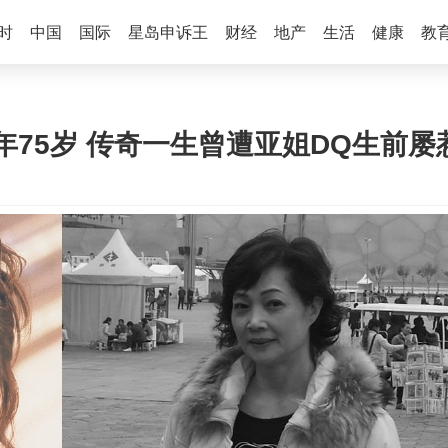
时
中国
国际
星岛申诉王
财经
地产
生活
健康
教
75岁 传奇一生曾遭亚姐DQ生前屡