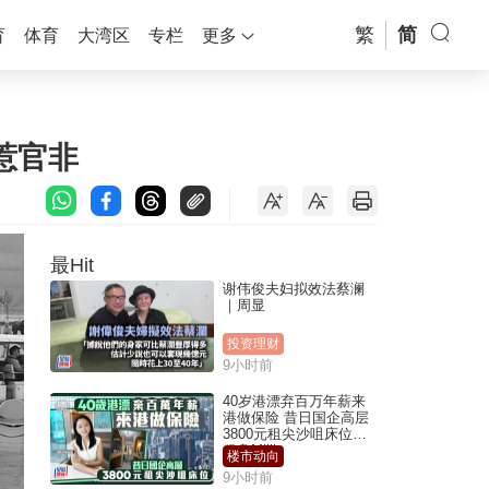
繁
简
育
体育
大湾区
专栏
更多
惹官非
最Hit
谢伟俊夫妇拟效法蔡澜
｜周显
投资理财
9小时前
40岁港漂弃百万年薪来
港做保险 昔日国企高层
3800元租尖沙咀床位｜
租盘Million
楼市动向
9小时前