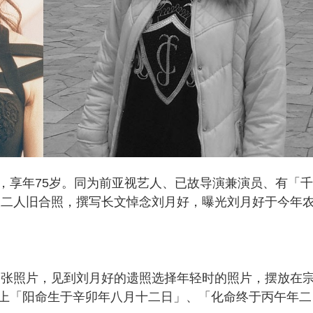
，享年75岁。同为前亚视艺人、已故导演兼演员、有「
载二人旧合照，撰写长文悼念刘月好，曝光刘月好于今年
一张照片，见到刘月好的遗照选择年轻时的照片，摆放在
上「阳命生于辛卯年八月十二日」、「化命终于丙午年二