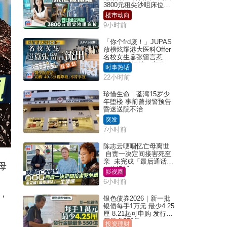
3800元租尖沙咀床位｜
租盘Million
楼市动向
9小时前
「你个frd废！」JUPAS
放榜炫耀港大医科Offer
名校女生嚣张留言惹众
怒 医学院澄清：宣称
时事热话
「40.5分获录取」不符事
22小时前
实｜Juicy叮
珍惜生命｜荃湾15岁少
年堕楼 事前曾报警预告
昏迷送院不治
突发
7小时前
陈志云哽咽忆亡母离世
自责一决定间接害死至
亲 未完成「最后通话」
母
一生遗憾
影视圈
中
6小时前
，
银色债券2026｜新一批
银债每手1万元 最少4.25
厘 8.21起可申购 发行金
额最多550亿
投资理财