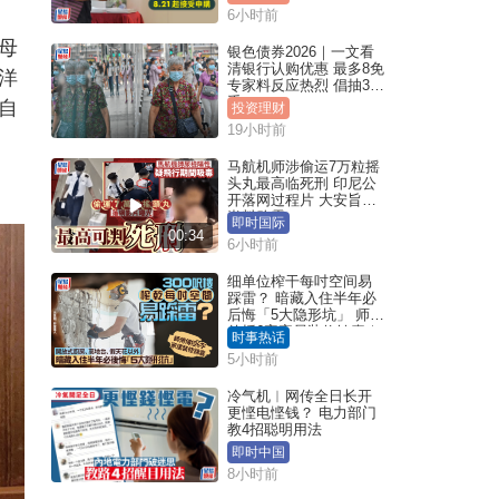
6小时前
母
银色债券2026｜一文看
清银行认购优惠 最多8免
洋
专家料反应热烈 倡抽30
手
自
投资理财
19小时前
马航机师涉偷运7万粒摇
头丸最高临死刑 印尼公
开落网过程片 大安旨意
岂料败露
即时国际
00:34
6小时前
细单位榨干每吋空间易
踩雷？ 暗藏入住半年必
后悔「5大隐形坑」 师傅
传授6字家居装修锦囊｜
时事热话
Juicy叮
5小时前
冷气机︱网传全日长开
更悭电悭钱？ 电力部门
教4招聪明用法
即时中国
8小时前