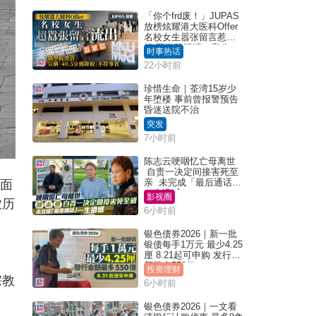
「你个frd废！」JUPAS
放榜炫耀港大医科Offer
名校女生嚣张留言惹众
怒 医学院澄清：宣称
时事热话
「40.5分获录取」不符事
22小时前
实｜Juicy叮
珍惜生命｜荃湾15岁少
年堕楼 事前曾报警预告
昏迷送院不治
突发
7小时前
陈志云哽咽忆亡母离世
自责一决定间接害死至
亲 未完成「最后通话」
千面
一生遗憾
影视圈
农历
6小时前
银色债券2026｜新一批
银债每手1万元 最少4.25
厘 8.21起可申购 发行金
额最多550亿
投资理财
宗教
6小时前
银色债券2026｜一文看