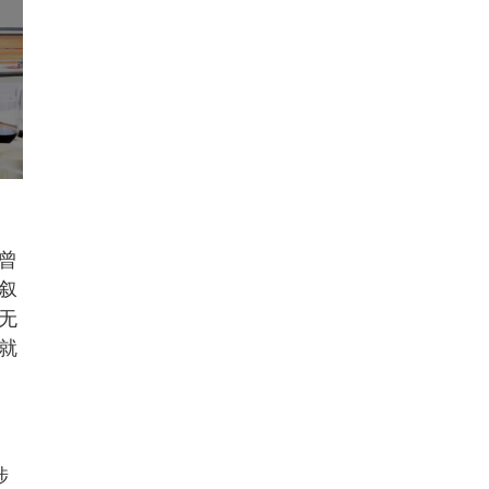
曾
叙
无
就
涉