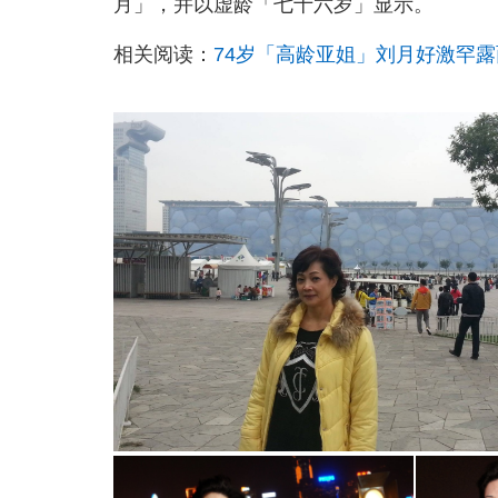
月」，并以虚龄「七十六岁」显示。
相关阅读：
74岁「高龄亚姐」刘月好激罕