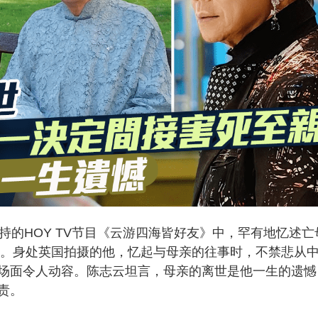
持的HOY TV节目《云游四海皆好友》中，罕有地忆述亡
一面。身处英国拍摄的他，忆起与母亲的往事时，不禁悲从
场面令人动容。陈志云坦言，母亲的离世是他一生的遗憾
责。