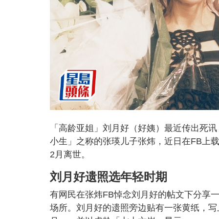
「高龄亚姐」刘月好（好姨）最近传出死讯
小生」之称的张瑛儿子张炜，近日在FB上
2月离世。
刘月好遗照选年轻时期
有网民在张炜FB悼念刘月好的帖文下分享
场所。刘月好的遗照旁边贴有一张黄纸，写