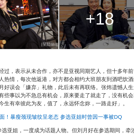
+18
经过，表示从未合作，亦不是亚视同期艺人，但十多年前
人热情，每次他返港，对方都会相约大班朋友到酒吧饮酒
月好误会「嫌弃」礼物，此后未有再联络。张炜遗憾人生
有些事以为不急总有机会，原来要走了就走了，没有机会
今生有幸彼此为友，值了，永远怀念妳，一路走好」。
面！暴瘦颈现皱纹呈老态 参选亚姐时曾因一事被DQ
之龄参选亚姐，一度成为话题人物。但刘月好在参选期间，牵