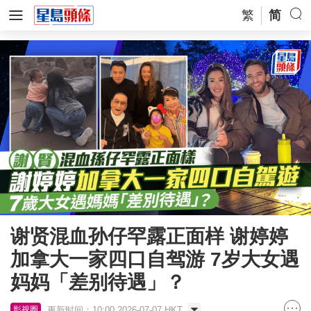
繁
简
谢贤混血孙仔罕露正面样 谢婷婷
加拿大一家四口自驾游 7岁大女遇
妈妈「差别待遇」？
更新时间：10:00 2026-07-07 HKT
影视圈