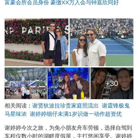
富豪会所会员身份 豪缴XX万入会与钟嘉欣同好
+30
相关阅读：
谢贤狄波拉珍贵家庭照流出 谢霆锋极鬼
马星味浓 谢婷婷细仔未满1岁识做一动作超资优
谢婷婷今次之旅，为免小朋友舟车劳顿，选择自驾到
车程仅数小时的湖畔度假屋，主打悠闲享受。谢婷婷