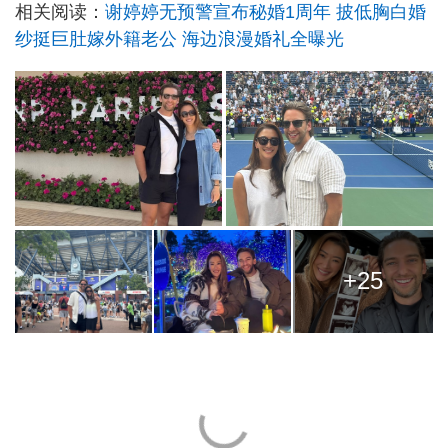
相关阅读：
谢婷婷无预警宣布秘婚1周年 披低胸白婚
纱挺巨肚嫁外籍老公 海边浪漫婚礼全曝光
+25