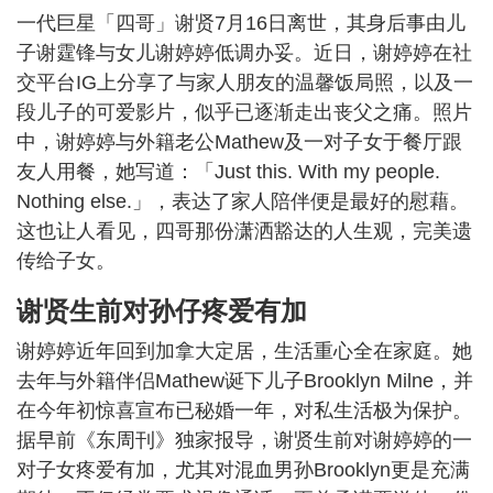
一代巨星「四哥」谢贤7月16日离世，其身后事由儿
子谢霆锋与女儿谢婷婷低调办妥。近日，谢婷婷在社
交平台IG上分享了与家人朋友的温馨饭局照，以及一
段儿子的可爱影片，似乎已逐渐走出丧父之痛。照片
中，谢婷婷与外籍老公Mathew及一对子女于餐厅跟
友人用餐，她写道：「Just this. With my people.
Nothing else.」，表达了家人陪伴便是最好的慰藉。
这也让人看见，四哥那份潇洒豁达的人生观，完美遗
传给子女。
谢贤生前对孙仔疼爱有加
谢婷婷近年回到加拿大定居，生活重心全在家庭。她
去年与外籍伴侣Mathew诞下儿子Brooklyn Milne，并
在今年初惊喜宣布已秘婚一年，对私生活极为保护。
据早前《东周刊》独家报导，谢贤生前对谢婷婷的一
对子女疼爱有加，尤其对混血男孙Brooklyn更是充满