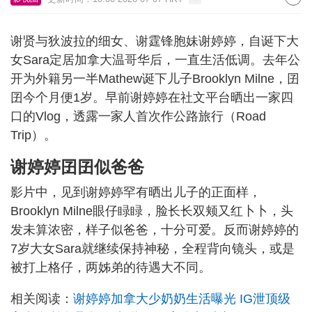
谢贤与狄波拉的细女、谢霆锋胞妹谢婷婷，自诞下大
女Sara定居加拿大温哥华后，一直生活低调。去年公
开为外籍另一半Mathew诞下儿子Brooklyn Milne，囝
囝今个月便1岁。早前谢婷婷在社文平台晒出一家四
口的Vlog，透露一家人首次作公路旅行（Road
Trip）。
谢婷婷囝囝似爸爸
影片中，见到谢婷婷罕有晒出儿子的正面样，
Brooklyn Milne眼仔睩睩，脸长长双颊又红卜卜，头
发未算浓密，样子似爸爸，十分可爱。反而谢婷婷的
7岁大女Sara就继续保持神秘，全程背向镜头，或是
被打上格仔，两姊弟的待遇大不同。
相关阅读：
谢婷婷加拿大少奶奶生活曝光 IG泄顶级