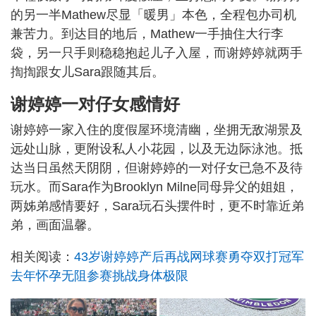
的另一半Mathew尽显「暖男」本色，全程包办司机
兼苦力。到达目的地后，Mathew一手抽住大行李
袋，另一只手则稳稳抱起儿子入屋，而谢婷婷就两手
揈揈跟女儿Sara跟随其后。
谢婷婷一对仔女感情好
谢婷婷一家入住的度假屋环境清幽，坐拥无敌湖景及
远处山脉，更附设私人小花园，以及无边际泳池。抵
达当日虽然天阴阴，但谢婷婷的一对仔女已急不及待
玩水。而Sara作为Brooklyn Milne同母异父的姐姐，
两姊弟感情要好，Sara玩石头摆件时，更不时靠近弟
弟，画面温馨。
相关阅读：
43岁谢婷婷产后再战网球赛勇夺双打冠军
去年怀孕无阻参赛挑战身体极限