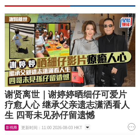
谢贤离世｜谢婷婷晒细仔可爱片
疗愈人心 继承父亲遗志潇洒看人
生 四哥未见孙仔留遗憾
更新时间：11:00 2026-08-03 HKT
影视圈