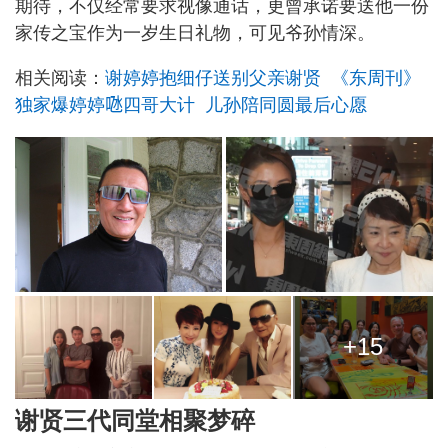
期待，不仅经常要求视像通话，更曾承诺要送他一份
家传之宝作为一岁生日礼物，可见爷孙情深。
相关阅读：
谢婷婷抱细仔送别父亲谢贤 《东周刊》
独家爆婷婷𠱁四哥大计 儿孙陪同圆最后心愿
+15
谢贤三代同堂相聚梦碎