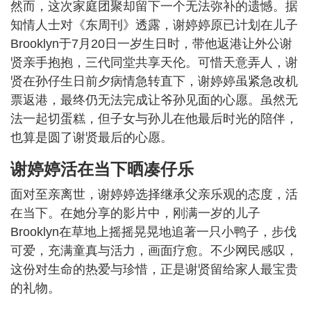
然而，这次家庭团聚却留下一个无法弥补的遗憾。据
知情人士对《东周刊》透露，谢婷婷原已计划在儿子
Brooklyn于7月20日一岁生日时，带他返港让外公谢
贤亲手抱抱，三代同堂共享天伦。可惜天意弄人，谢
贤在孙仔生日前夕病情急转直下，谢婷婷虽紧急改机
票返港，最终仍无法完成让爷孙见面的心愿。虽然无
法一起切蛋糕，但子女与孙儿在他最后时光的陪伴，
也算是圆了谢贤最后的心愿。
谢婷婷活在当下晒凑仔乐
面对至亲离世，谢婷婷选择继承父亲乐观的态度，活
在当下。在她分享的影片中，刚满一岁的儿子
Brooklyn在草地上摇摇晃晃地追著一只小鸭子，步伐
可爱，充满童真与活力，画面疗愈。不少网民感叹，
这份对生命的热爱与珍惜，正是谢贤留给家人最宝贵
的礼物。