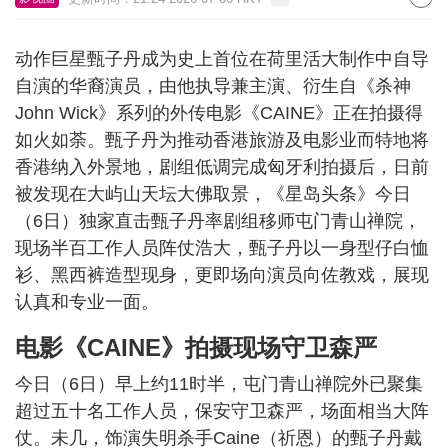
动作巨星甄子丹成为史上首位在荷里活大制作中自导
自演的华裔演员，由他执导兼主演、衍生自《杀神
John Wick》系列的外传电影《CAINE》正在拍摄得
如火如荼。甄子丹为推动香港旅游及电影业而特地将
香港纳入外景地，剧组低调完成匈牙利拍摄后，日前
被发现在大屿山天坛大佛取景，《星岛头条》今日
（6日）独家直击甄子丹率剧组移师屯门青山禅院，
现场半百工作人员阵仗浩大，甄子丹以一身型仔白恤
衫、黑西裤造型现身，更即场向演员向佐教戏，展现
认真和专业一面。
电影《CAINE》拍摄现场守卫森严
今日（6日）早上约11时半，屯门青山禅院外已聚集
超过五十名工作人员，保安守卫森严，场面相当大阵
仗。未几，饰演失明杀手Caine（祈恩）的甄子丹戴