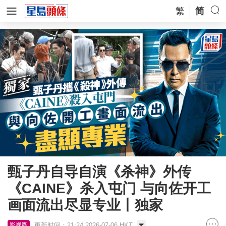
繁
简
甄子丹自导自演《杀神》外传
《CAINE》杀入屯门 与向佐开工
画面流出尽显专业丨独家
更新时间：21:24 2026-07-06 HKT
影视圈