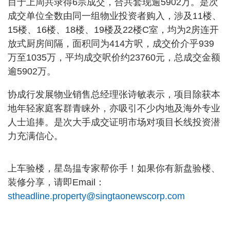
目于上周共录得6宗成交，合共套现逾5902万。是次
成交单位全数由同一组物业投资者购入，涉及11楼、
15楼、16楼、18楼、19楼及22楼C室，均为2房连开
放式厨房间隔，面积同为414方呎，成交价介乎939
万至1035万，平均成交呎价约23760元，总成交金额
逾5902万。
协成行发展物业销售总经理张诗敏表示，项目除获本
地年轻家庭客群青睐外，亦吸引不少内地及海外专业
人士追捧。是次大手成交证明市场对项目长线投资潜
力充满信心。
上车验楼，星岛揾专家帮你手！如果你有新盘验楼、
装修分享，请即Email：
stheadline.property@singtaonewscorp.com