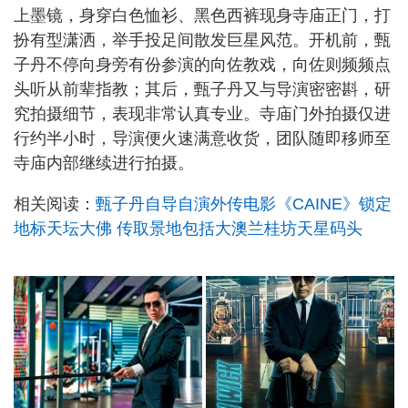
上墨镜，身穿白色恤衫、黑色西裤现身寺庙正门，打
扮有型潇洒，举手投足间散发巨星风范。开机前，甄
子丹不停向身旁有份参演的向佐教戏，向佐则频频点
头听从前辈指教；其后，甄子丹又与导演密密斟，研
究拍摄细节，表现非常认真专业。寺庙门外拍摄仅进
行约半小时，导演便火速满意收货，团队随即移师至
寺庙内部继续进行拍摄。
相关阅读：
甄子丹自导自演外传电影《CAINE》锁定
地标天坛大佛 传取景地包括大澳兰桂坊天星码头