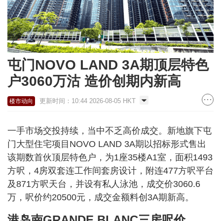
屯门NOVO LAND 3A期顶层特色
户3060万沽 造价创期内新高
更新时间：10:44 2026-08-05 HKT
楼市动向
一手市场交投持续，当中不乏高价成交。新地旗下屯
门大型住宅项目NOVO LAND 3A期以招标形式售出
该期数首伙顶层特色户，为1座35楼A1室，面积1493
方呎，4房双套连工作间套房设计，附连477方呎平台
及871方呎天台，并设有私人泳池，成交价3060.6
万，呎价约20500元，成交金额料创3A期新高。
港岛南GRANDE BLANC三房呎价