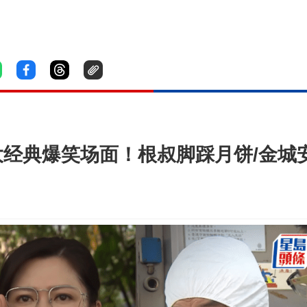
大经典爆笑场面！根叔脚踩月饼/金城