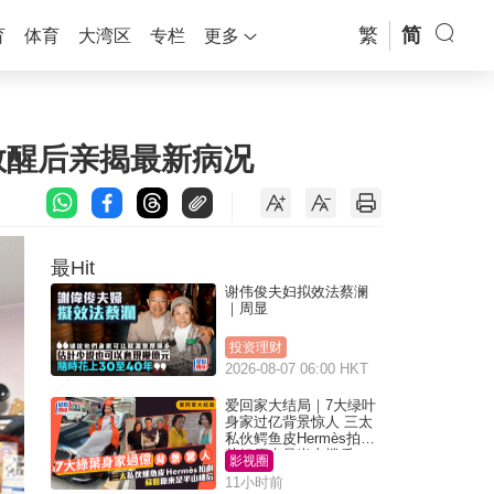
繁
简
育
体育
大湾区
专栏
更多
救醒后亲揭最新病况
最Hit
谢伟俊夫妇拟效法蔡澜
｜周显
投资理财
2026-08-07 06:00 HKT
爱回家大结局｜7大绿叶
身家过亿背景惊人 三太
私伙鳄鱼皮Hermès拍剧
苏姐原来是半山楼后
影视圈
11小时前