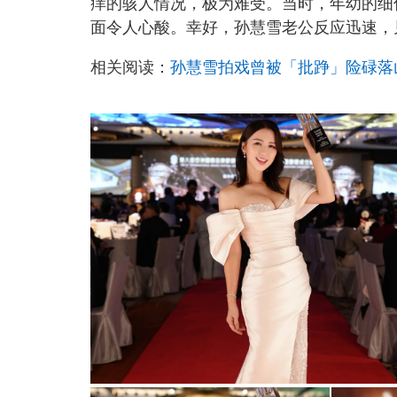
痒的骇人情况，极为难受。当时，年幼的细
面令人心酸。幸好，孙慧雪老公反应迅速，
相关阅读：
孙慧雪拍戏曾被「批踭」险碌落