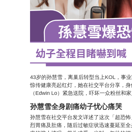
43岁的孙慧雪，离巢后转型当上KOL，事
惊传健康亮起红灯，她在社交平台分享，身
（Edwin Lo）紧急送院，吓坏一众粉丝和
孙慧雪全身剧痛幼子忧心痛哭
孙慧雪在社交平台发文详述了这次「超恐怖
烈胃痛及肚痛，随后过敏症状迅速蔓延至全