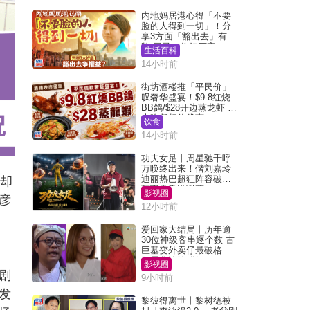
内地妈居港心得「不要
脸的人得到一切」！分
享3方面「豁出去」有著
数 网民：你好厉害
生活百科
14小时前
街坊酒楼推「平民价」
叹奢华盛宴！$9.8红烧
BB鸽/$28开边蒸龙虾 3
大晚餐超值优惠
饮食
14小时前
功夫女足丨周星驰千呼
万唤终出来！偕刘嘉玲
迪丽热巴超狂阵容破天
近却
荒现身香港谢票
影视圈
彦
12小时前
爱回家大结局丨历年逾
30位神级客串逐个数 古
巨基变外卖仔最破格 欧
阳震华情陷群姐
影视圈
剧
9小时前
发
黎彼得离世丨黎树德被