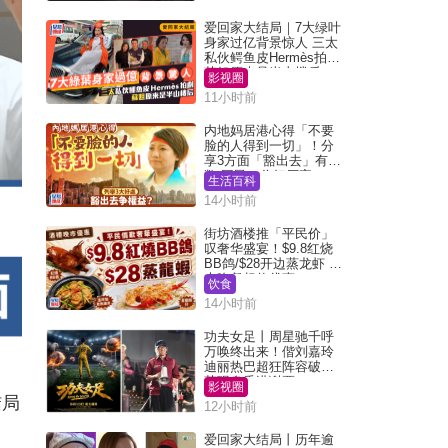
爱回家大结局｜7大绿叶
身家过亿背景惊人 三太
私伙鳄鱼皮Hermès拍剧
苏姐原来是半山楼后
影视圈
11小时前
内地妈居港心得「不要
脸的人得到一切」！分
享3方面「豁出去」有著
数 网民：你好厉害
生活百科
14小时前
街坊酒楼推「平民价」
叹奢华盛宴！$9.8红烧
BB鸽/$28开边蒸龙虾 3
大晚餐超值优惠
饮食
14小时前
功夫女足丨周星驰千呼
万唤终出来！偕刘嘉玲
迪丽热巴超狂阵容破天
荒现身香港谢票
影视圈
结局
12小时前
爱回家大结局丨历年逾