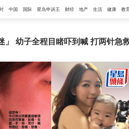
时
中国
国际
星岛申诉王
财经
地产
生活
健康
教
迷」 幼子全程目睹吓到喊 打两针急