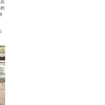
先后
年的
购
击