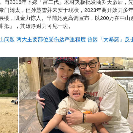
。自2016年下嫁「富二代」木材夹板批发商罗天彦后，
豪门阔太，但孙慧雪并未安于现状，2023年离开效力多
一层楼，吸金力惊人。早前她更高调宣布，以200万在中山
咁抵」，其雄厚财力可见一斑。
出问题 两大主要部位受伤达严重程度 曾因「太暴露」反