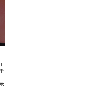
于
于
示