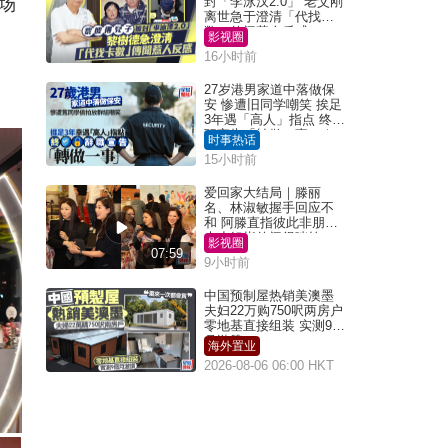
场
封「李泳汉2.0」 老父刚
离世急于澄清「代找卡
数」传闻惹人反感
影视圈
16小时前
27岁港男家道中落做保
安 惨遭旧同学嘲笑 挨足
3年遇「高人」指点 终辞
职宣告「转做一事」｜
时事热话
Juicy叮
15小时前
爱回家大结局｜滕丽
名、林淑敏握手回应不
和 阿滕直指彼此非朋友
大小姐指传闻得啖笑
影视圈
07:59
9小时前
中国预制屋热销美澳墨
夫妇22万购750呎两房户
零地基直接组装 实测9个
月激赞
海外置业
2026-08-06 06:00 HKT