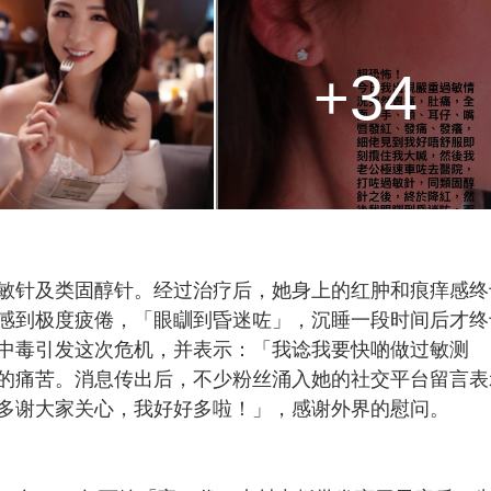
+34
敏针及类固醇针。经过治疗后，她身上的红肿和痕痒感终
感到极度疲倦，「眼瞓到昏迷咗」，沉睡一段时间后才终
中毒引发这次危机，并表示：「我谂我要快啲做过敏测
的痛苦。消息传出后，不少粉丝涌入她的社交平台留言表
多谢大家关心，我好好多啦！」，感谢外界的慰问。