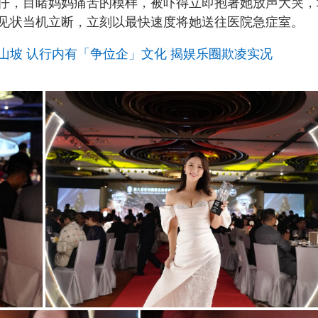
仔，目睹妈妈痛苦的模样，被吓得立即抱著她放声大哭，
见状当机立断，立刻以最快速度将她送往医院急症室。
山坡 认行内有「争位企」文化 揭娱乐圈欺凌实况