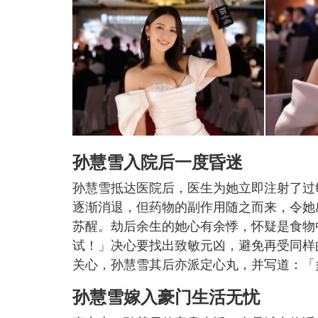
孙慧雪入院后一度昏迷
孙慧雪抵达医院后，医生为她立即注射了过
逐渐消退，但药物的副作用随之而来，令她
苏醒。劫后余生的她心有余悸，怀疑是食物
试！」决心要找出致敏元凶，避免再受同样
关心，孙慧雪其后亦派定心丸，并写道：「
孙慧雪嫁入豪门生活无忧