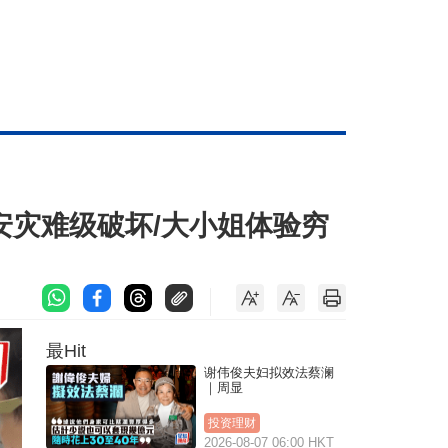
安灾难级破坏/大小姐体验穷
最Hit
谢伟俊夫妇拟效法蔡澜
｜周显
投资理财
2026-08-07 06:00 HKT