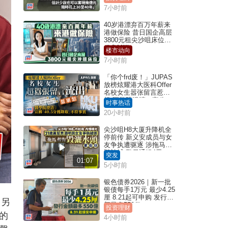
7小时前
40岁港漂弃百万年薪来
港做保险 昔日国企高层
3800元租尖沙咀床位｜
租盘Million
楼市动向
7小时前
「你个frd废！」JUPAS
放榜炫耀港大医科Offer
名校女生嚣张留言惹众
怒 医学院澄清：宣称
时事热话
「40.5分获录取」不符事
20小时前
实｜Juicy叮
尖沙咀H8大厦升降机全
停前传 新义安成员与女
友争执遭驱逐 涉拖马刑
毁被捕 警另通缉4男
突发
01:07
5小时前
银色债券2026｜新一批
银债每手1万元 最少4.25
厘 8.21起可申购 发行金
，另
额最多550亿
投资理财
的
4小时前