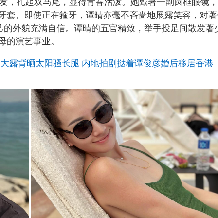
长发，扎起双马尾，显得青春活泼。她戴著一副圆框眼镜
牙套。即使正在箍牙，谭晴亦毫不吝啬地展露笑容，对著
己的外貌充满自信。谭晴的五官精致，举手投足间散发著
母的演艺事业。
 大露背晒太阳骚长腿 内地拍剧挞着谭俊彦婚后移居香港