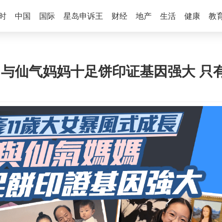
时
中国
国际
星岛申诉王
财经
地产
生活
健康
教
 与仙气妈妈十足饼印证基因强大 只