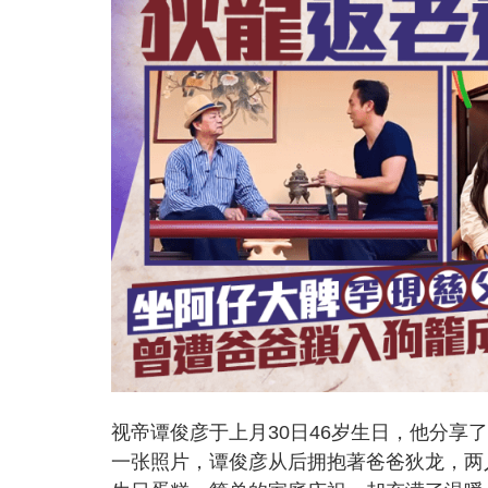
视帝谭俊彦于上月30日46岁生日，他分
一张照片，谭俊彦从后拥抱著爸爸狄龙，两