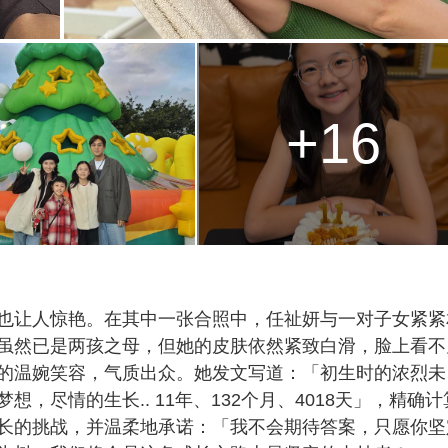
+16
也让人惊艳。在其中一张合照中，任祉妍与一对子女紧紧
虽然已是两孩之母，但她的皮肤依然紧致白滑，脸上看不
的温婉笑容，气质出众。她发文写道：「初生时的浓烈未
，尽情的生长.. 11年、132个月、4018天」，精确计
长的挑战，并温柔地承诺：「我不会期待答案，只愿你坚