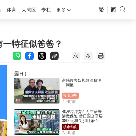
繁
简
育
体育
大湾区
专栏
更多
有一特征似爸爸？
最Hit
谢伟俊夫妇拟效法蔡澜
｜周显
投资理财
7小时前
40岁港漂弃百万年薪来
港做保险 昔日国企高层
3800元租尖沙咀床位｜
租盘Million
楼市动向
7小时前