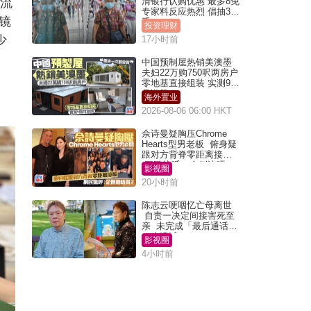
，流
清银行认购优惠 最多8免
专家料反应热烈 倡抽30
镜
手
投资理财
少
17小时前
中国预制屋热销美澳墨
夫妇22万购750呎两房户
零地基直接组装 实测9个
月激赞
海外置业
2026-08-06 06:00 HKT
佘诗曼疑胸压Chrome
Hearts型男老板 俯身疑
跟对方背脊零距离接触
网民惊呼：企侧边唔
影视圈
得？
20小时前
陈志云哽咽忆亡母离世
自责一决定间接害死至
亲 未完成「最后通话」
一生遗憾
影视圈
4小时前