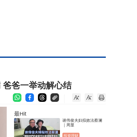
 爸爸一举动解心结
最Hit
谢伟俊夫妇拟效法蔡澜
｜周显
投资理财