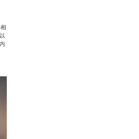
心相
以
内