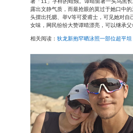
著「11」字样的蜡烛。谭晴留著一头乌黑
露出文静气质，而最抢眼的莫过于她口中的
头摆出托腮、举V等可爱甫士，可见她对自
女味，网民纷纷大赞谭晴漂亮，可以继承父
相关阅读：
狄龙新抱罕晒泳照一部位超平坦