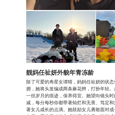
靓妈任祉妍外貌年青冻龄
除了可爱的寿星女谭晴，妈妈任祉妍的状态
拥，她将头发编成两条麻花辫，打扮年轻。
一丝岁月的痕迹，保养得宜。她望向镜头时
减，每分每秒你都带著灿烂和无畏、笃定和梦想
著女儿成长的点滴。她鼓励女儿勇敢面对成