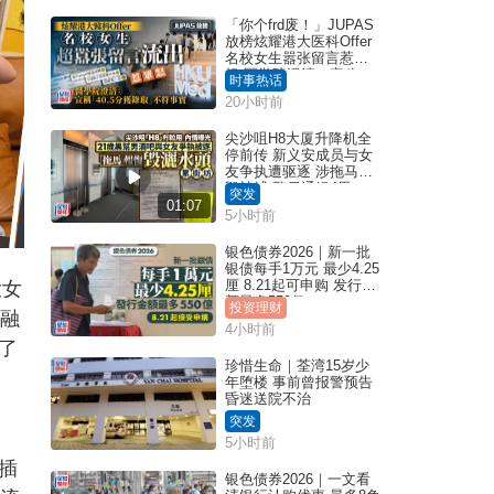
「你个frd废！」JUPAS
放榜炫耀港大医科Offer
名校女生嚣张留言惹众
怒 医学院澄清：宣称
时事热话
「40.5分获录取」不符事
20小时前
实｜Juicy叮
尖沙咀H8大厦升降机全
停前传 新义安成员与女
友争执遭驱逐 涉拖马刑
毁被捕 警另通缉4男
突发
01:07
5小时前
银色债券2026｜新一批
银债每手1万元 最少4.25
厘 8.21起可申购 发行金
大女
额最多550亿
投资理财
也融
4小时前
了
珍惜生命｜荃湾15岁少
年堕楼 事前曾报警预告
昏迷送院不治
突发
5小时前
插
银色债券2026｜一文看