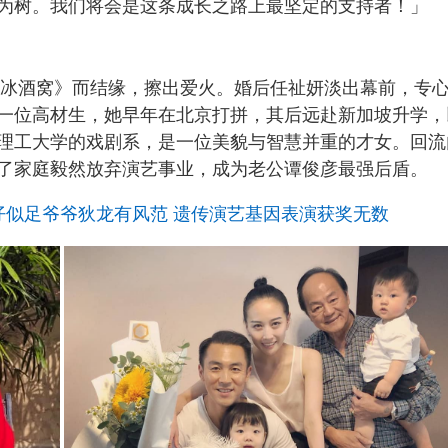
为树。我们将会是这条成长之路上最坚定的支持者！」
集《冰酒窝》而结缘，擦出爱火。婚后任祉妍淡出幕前，专
一位高材生，她早年在北京打拼，其后远赴新加坡升学，
理工大学的戏剧系，是一位美貌与智慧并重的才女。回流
了家庭毅然放弃演艺事业，成为老公谭俊彦最强后盾。
仔似足爷爷狄龙有风范 遗传演艺基因表演获奖无数