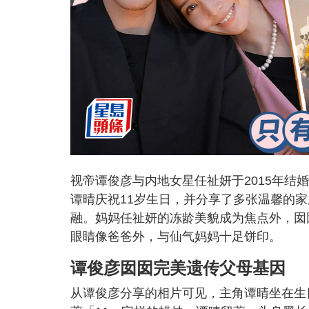
视帝谭俊彦与内地女星任祉妍于2015年
谭晴庆祝11岁生日，并分享了多张温馨的
融。妈妈任祉妍的冻龄美貌成为焦点外，囡
眼睛像爸爸外，与仙气妈妈十足饼印。
谭俊彦囡囡完美遗传父母基因
从谭俊彦分享的相片可见，主角谭晴坐在生