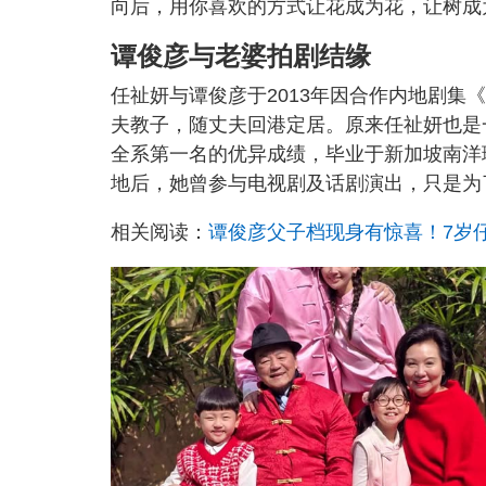
向后，用你喜欢的方式让花成为花，让树成
谭俊彦与老婆拍剧结缘
任祉妍与谭俊彦于2013年因合作内地剧
夫教子，随丈夫回港定居。原来任祉妍也是
全系第一名的优异成绩，毕业于新加坡南洋
地后，她曾参与电视剧及话剧演出，只是为
相关阅读：
谭俊彦父子档现身有惊喜！7岁