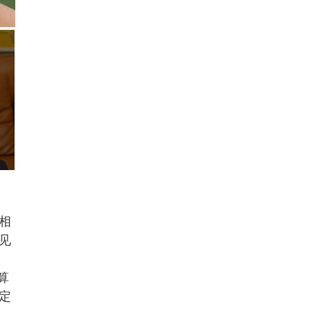
相
见
算
定