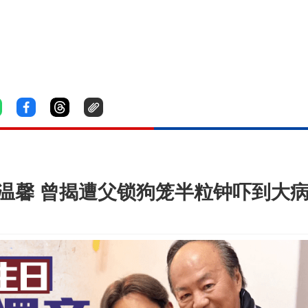
温馨 曾揭遭父锁狗笼半粒钟吓到大病