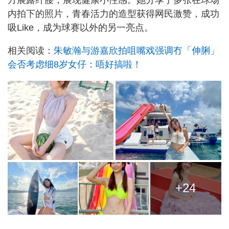
内拍下的照片，青春活力的造型获得网民激赞，成功
吸Like，成为球赛以外的另一亮点。
相关阅读：
朱敏瀚与游嘉欣拍咀嘴戏强调冇「伸脷」
会否考虑细8岁女仔：唔好搞啦！
+24