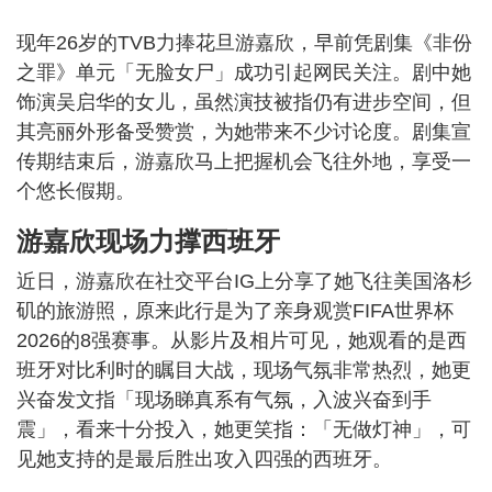
现年26岁的TVB力捧花旦游嘉欣，早前凭剧集《非份
之罪》单元「无脸女尸」成功引起网民关注。剧中她
饰演吴启华的女儿，虽然演技被指仍有进步空间，但
其亮丽外形备受赞赏，为她带来不少讨论度。剧集宣
传期结束后，游嘉欣马上把握机会飞往外地，享受一
个悠长假期。
游嘉欣现场力撑西班牙
近日，游嘉欣在社交平台IG上分享了她飞往美国洛杉
矶的旅游照，原来此行是为了亲身观赏FIFA世界杯
2026的8强赛事。从影片及相片可见，她观看的是西
班牙对比利时的瞩目大战，现场气氛非常热烈，她更
兴奋发文指「现场睇真系有气氛，入波兴奋到手
震」，看来十分投入，她更笑指：「无做灯神」，可
见她支持的是最后胜出攻入四强的西班牙。