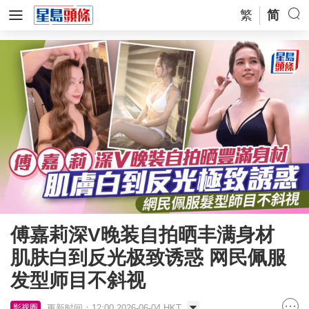
繁
简
傅嘉莉深V晚装自拍晒丰满身材
肌肤白到反光极致诱惑 网民佩服
发型师目不斜视
更新时间：12:00 2026-06-04 HKT
影视圈