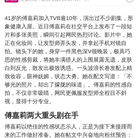
41岁的傅嘉莉加入TVB逾10年，演出过不少剧集，形
象健康入屋。近日傅嘉莉在社交平台上发布了一段短
片和多张美照，瞬间引起网民热烈讨论。影片中，她
正在化妆间，让发型师弄头发，并拿起手机对镜自
拍。镜头下的她，身穿一件黑色深V领晚装，极具巧
思的性感剪裁，将她丰满骄人的上围展露无遗，皮肤
白到反光，散发出极致诱惑。一头波浪长卷发配上精
致妆容，眼神妩媚，状态大勇。她在配文写道：「不
够光的照片，却出了朦胧的味道」。傅嘉莉的性感自
拍，不仅非常吸睛，网民更佩服发型师全程目不斜
视，显得十分专业。
傅嘉莉两大重头剧在手
傅嘉莉以绝佳的性感状态示人，正是为接下来接踵而
来的工作做好准备。她在帖文中兴奋地向粉丝预告：