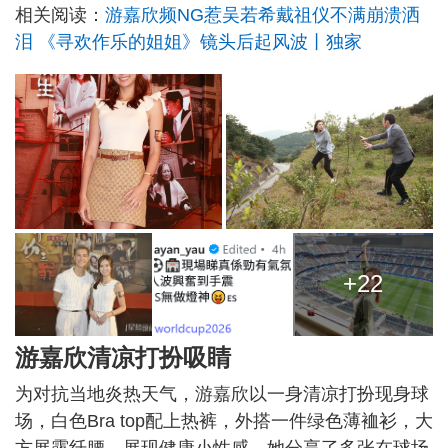
相关阅读：
游嘉欣频NG惹吴若希戴祖仪不满崩溃洒
泪 《寻欢作乐的姐姐》镜头后起风波丨独家
+22
游嘉欣清凉打扮吸睛
为对抗当地炎热天气，游嘉欣以一身清凉打扮现身球
场，白色Bra top配上热裤，外搭一件绿色薄裇衫，大
方展露纤腰，展现健康小性感。她分享了多张在球场