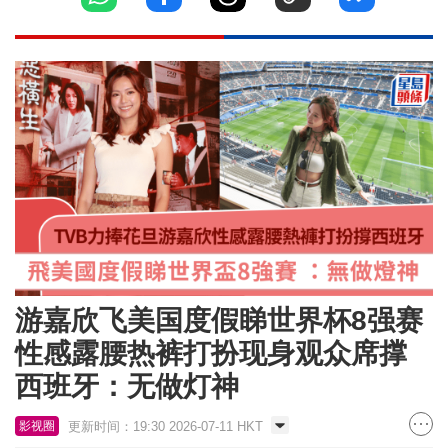
游嘉欣飞美国度假睇世界杯8强赛
性感露腰热裤打扮现身观众席撑
西班牙：无做灯神
更新时间：19:30 2026-07-11 HKT
影视圈