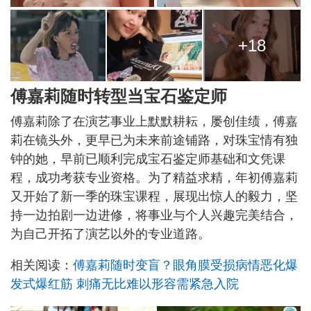
+18
傅嘉莉随时转型当宝石鉴定师
傅嘉莉除了在演艺事业上默默耕耘，屡创佳绩，傅嘉
莉在镜头外，更早已为未来前途铺路，对珠宝情有独
钟的她，早前已顺利完成宝石鉴定师基础和文凭课
程，成功考获专业资格。为了精益求精，年初傅嘉莉
又开始了新一季的珠宝课程，展现出惊人的毅力，坚
持一边拍剧一边进修，将事业与个人兴趣完美结合，
为自己开拓了演艺以外的专业道路。
相关阅读：
傅嘉莉随时变盲？眼角膜受损病情恶化爆
发式爆红筋 刺痛无比难以形容需紧急入院