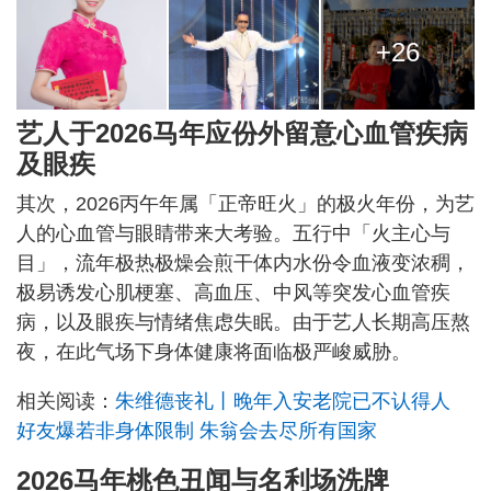
+26
艺人于2026马年应份外留意心血管疾病
及眼疾
其次，2026丙午年属「正帝旺火」的极火年份，为艺
人的心血管与眼睛带来大考验。五行中「火主心与
目」，流年极热极燥会煎干体内水份令血液变浓稠，
极易诱发心肌梗塞、高血压、中风等突发心血管疾
病，以及眼疾与情绪焦虑失眠。由于艺人长期高压熬
夜，在此气场下身体健康将面临极严峻威胁。
相关阅读：
朱维德丧礼丨晚年入安老院已不认得人
好友爆若非身体限制 朱翁会去尽所有国家
2026马年桃色丑闻与名利场洗牌