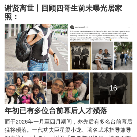
谢贤离世丨回顾四哥生前未曝光居家
照：
+16
年初已有多位台前幕后人才殒落
而于2026年一月至四月期间，亦先后有多名台前幕后
猛将殒落。一代功夫巨星梁小龙、著名武术指导兼导