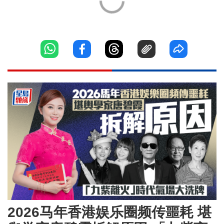
2026马年香港娱乐圈频传噩耗 堪