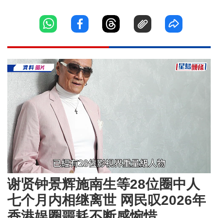
Loaded
:
Unmute
34.77%
谢贤钟景辉施南生等28位圈中人
七个月内相继离世 网民叹2026年
香港娱圈噩耗不断感惋惜