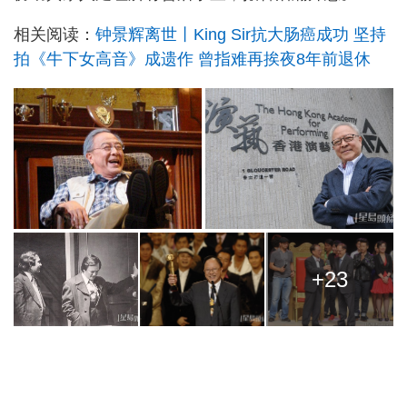
相关阅读：
钟景辉离世丨King Sir抗大肠癌成功 坚持
拍《牛下女高音》成遗作 曾指难再挨夜8年前退休
+23