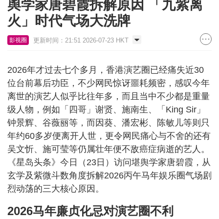
舆学家唐碧霞拆解原因 「九紫离
火」时代气场大洗牌
更新时间：21:51 2026-07-23 HKT
影视圈
2026年才过去七个多月，香港演艺圈已经痛失近30
位台前幕后功臣，不少网民惊讶噩耗频密，感叹今年
离世的演艺人似乎比往年多，而且当中不少都是重量
级人物，例如「四哥」谢贤、施南生、「King Sir」
钟景辉、谷薇丽等，而因葵、潘宏彬、陈敏儿等则只
年约60多岁便离开人世，更令网民痛心与不舍的还有
吴文忻、施可莹等仍属壮年便不敌癌症病逝的艺人。
《星岛头条》今日（23日）访问堪舆学家唐碧霞，从
玄学及紫微斗数角度拆解2026丙午马年娱乐圈气场剧
烈动荡的三大核心原因。
2026马年廉贞化忌对演艺圈不利