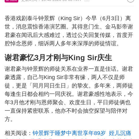
香港戏剧泰斗钟景辉（King Sir）今早（6月3日）离
世，消息震惊香港演艺圈。其得意门生、金马影帝谢
君豪在闻讯后大感难过，透过公关回复传媒，首度开
腔悼念恩师，细诉两人多年来深厚的师徒情谊。
谢君豪忆3月才刚与King Sir庆生
谢君豪与钟景辉的师徒关系在业界一直是佳话。谢君
豪透露，自己与King Sir非常有缘，两人不仅是师
徒，更是「同月同日生日」的挚友。多年来，两师徒
每逢生日都会相约一同庆祝。谢君豪感性地表示，今
年3月他才刚与恩师聚会、欢度生日，平日师徒俩也
一直保持紧密联系，他亦不时会抽空探望与陪伴对
方。
相关阅读：
钟景辉于睡梦中离世享年89岁 姪儿沉痛