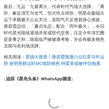
最后，九运「九紫离火」代表时代气场大洗牌。「离
卦」象征演艺与名气，但火性去得快，明星在极端火
运下承载极大公众关注，若阳气不足便易身心俱疲。
唐碧霞总结，「廉贞化忌」配合「丙午极火」，令旧
时代星光陆续退场并形成世代交替，注定今年演艺圈
是多事之秋，除面临严峻健康考验，亦会有极多桃色
丑闻与名利场洗牌。
相关阅读：
星级大搜查丨唐碧霞预测八位红星马年运
势 炎明熹财运旺MC慎防桃色 钟柔美或被伴侣拖累
↓追踪《星岛头条》WhatsApp频道↓