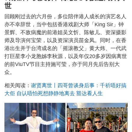
世
回顾刚过去的六月份，多位陪伴港人成长的演艺名人
亦不幸辞世，当中包括香港戏剧大师「King Sir」钟
景辉、不敌病魔的前港姐吴文忻、陈敏儿、资深摄影
师及导演何宝荣，以及资深演员苗金凤。同时，在香
港出生并于台湾成名的「摇滚教父」黄大炜、一代武
打巨星李小龙胞姊李秋源，以及年仅20多岁因病离世
的前ViuTV节目主持施可莹，亦于同月先后告别大
众。
相关阅读：
谢贤离世丨四哥曾谈身后事：千祈唔好搞
大佢 自认唔怕死想静静地离去 豁达看人生