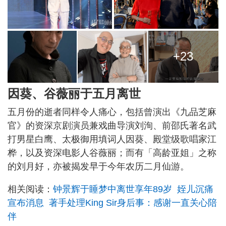
+23
因葵、谷薇丽于五月离世
五月份的逝者同样令人痛心，包括曾演出《九品芝麻
官》的资深京剧演员兼戏曲导演刘洵、前邵氏著名武
打男星白鹰、太极御用填词人因葵、殿堂级歌唱家江
桦，以及资深电影人谷薇丽；而有「高龄亚姐」之称
的刘月好，亦被揭发早于今年农历二月仙游。
相关阅读：
钟景辉于睡梦中离世享年89岁 姪儿沉痛
宣布消息 著手处理King Sir身后事：感谢一直关心陪
伴