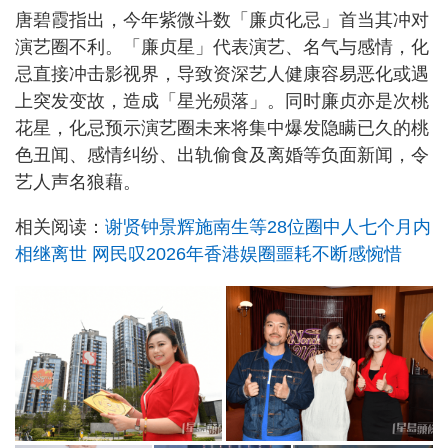
唐碧霞指出，今年紫微斗数「廉贞化忌」首当其冲对
演艺圈不利。「廉贞星」代表演艺、名气与感情，化
忌直接冲击影视界，导致资深艺人健康容易恶化或遇
上突发变故，造成「星光殒落」。同时廉贞亦是次桃
花星，化忌预示演艺圈未来将集中爆发隐瞒已久的桃
色丑闻、感情纠纷、出轨偷食及离婚等负面新闻，令
艺人声名狼藉。
相关阅读：
谢贤钟景辉施南生等28位圈中人七个月内
相继离世 网民叹2026年香港娱圈噩耗不断感惋惜