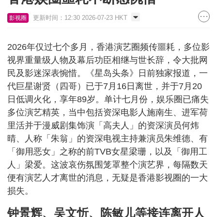
更新时间：12:30 2026-07-23 HKT
影视圈
2026年仅过七个多月，香港演艺圈频传噩耗，多位影
视界重量级人物及幕后功臣相继与世长辞，令大批网
民及影迷深表惋惜。《星岛头条》日前独家报道，一
代巨星谢贤（四哥）已于7月16日离世，并于7月20
日低调火化，享年89岁。单计七月份，娱乐圈已痛失
多位演艺精英，当中包括资深电影人施南生、进军荷
里活并于漫威剧集饰演「高夫人」的资深演员何炜
晴、人称「朱翁」的资深电视主持兼演员朱维德、有
「御用恶女」之称的前TVB女星梁珊，以及「御用工
人」梁爱。这波哀伤氛围笼罩整个演艺界，每隔数天
便有演艺人才离世的消息，无疑是香港影视圈的一大
损失。
钟景辉、吴文忻、陈敏儿等接连离开人