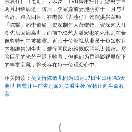
演袁祥仁（七哥），以及「TVB御用烂仔」游飚于首
两月相继病逝；随后，李家鼎前妻施明亦于三月与世
长辞。踏入四月，在电影《古惑仔》饰演洪兴军师
「陈耀」的李道瑜、资深制作人萧键铿、资深艺人江
图先后因病离世，而前TVB艺人潘宏彬的死讯则在金
像奖特刊中被披露。近三十位影视从业员于短短数月
内相继告别尘世，难怪网民纷纷慨叹噩耗太频密。尽
管巨星的光芒已退下帷幕，但他们为香港影视界留下
的丰富宝藏，将长存在每一位观众心中。
相关阅读：
吴文忻陈敏儿同为10月17日生日相隔3天
离世 皆曾开生前告别派对笑看生死 宣扬正向生命教
育