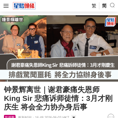
繁
简
钟景辉离世｜谢君豪痛失恩师
King Sir 悲痛诉师徒情：3月才刚
庆生 将会全力协办身后事
更新时间：16:48 2026-06-03 HKT
影视圈