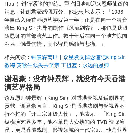
Hour）进行紧张的排练。重临旧地却迎来恩师仙逝的
消息，让谢君豪感慨万分。他悲恸地表示：「1986
年自己入读香港演艺学院第一年，正是在同一个舞台
演出 King Sir 执导的剧作《风流剑客》，那也是我跟
随恩师的首部演艺工作。数十年后在同一个地方惊闻
噩耗，触景伤情，满心皆是感触与悲痛。」
相关阅读：
钟景辉离世丨众星发文悼念谨记King Sir
教诲 黄秋生似失去至亲 王祖蓝：永远的恩师
谢君豪：没有钟景辉，就没有今天香港
演艺界格局
谈及恩师钟景辉（King Sir）对香港影视及话剧界的
贡献，谢君豪直言，King Sir是香港戏剧与影视界不
折不扣的「开山宗师级人物」，他表示：「King Sir
纵横演艺界多年，他不单是大众熟知的 TVB 资深演
员，更是香港戏剧、影视领域的一代宗师。他是业界