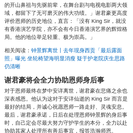
的开山鼻祖与先驱前辈，在舞台剧与电视电影两大领
域，都留下了无可磨灭的伟大功绩。」谢君豪更高度
评价恩师的历史地位，直言：「没有 King Sir，就没
有香港演艺学院，亦不会有今日香港演艺界的辉煌格
局。他的地位举足轻重、极为崇高。」
相关阅读：
钟景辉离世丨去年现身西贡「最后露面
照」曝光 坐轮椅望海明显消瘦 疑于护老院庆生思路
仍清晰
谢君豪将会全力协助恩师身后事
对于恩师最终在梦中安详离世，谢君豪在悲痛之余也
深表感恩。他认为这对于安详仙逝的 King Sir 而言是
最好的结局，并诚心祝愿恩师一路走好、灵魂安息。
最后，谢君豪承诺，日后在处理恩师钟景辉的身后事
时，自己定会尽最大努力守护学生的本分，全力以赴
协助其家人处理所有善后事宜，报答浩瀚师恩。