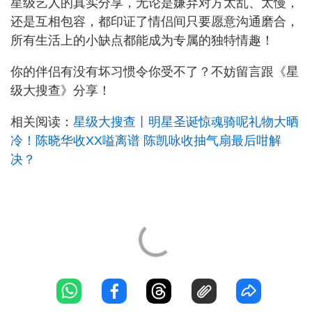
星级艺人的真实分享，无论是嫌弃对方太乱、太慢，
还是互相包容，都印证了情侣间只要愿意沟通磨合，
所有生活上的小缺点都能成为专属的独特情趣！
你的伴侣有没有坏习惯令你受不了？不妨留言跟《星
级大搜查》分享！
相关阅读：
星级大搜查丨明星圣诞惊魂骑呢礼物大晒
冷！陈晓华收XX嗌离谱 陈凯咏收抽气扇最后咁解
决？