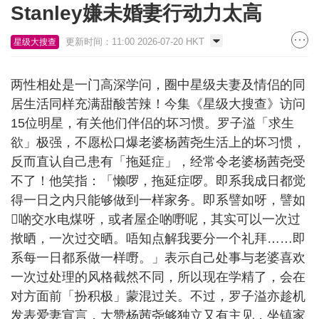
Stanley嫌未婚妻行动力太高
更新时间：11:00 2026-07-20 HKT
星级大搜查
两性相处是一门高深学问，圈中星级夫妻及情侣的同
居生活同样充满甜酸苦辣！今集《星级大搜查》访问
15位明星，有关他们伴侣的坏习惯。罗子溢「求生
欲」极强，不愿松口爆老婆杨茜尧生活上的坏习惯，
反而直认自己患有「拖延症」，经常令老婆杨茜尧受
不了！他笑指：「懒啰，拖延症啰。即系我成日都觉
得一日之内只能够做到一样家务。即系譬如呀，譬如
𠮶啲交水电煤呀，或者屋企啲嘢呢，其实可以一次过
揿晒，一次过交晒。唔知点解我要分一个礼拜……即
系每一日都系做一样嘢。」表示自己处事与老婆喜欢
一次过处理的风格截然不同，所以现在学精了，会在
对方面前「扮积极」蒙混过关。不过，罗子溢亦趁机
发表爱妻宣言，大赞杨茜尧够独立又有主见，坐镇家