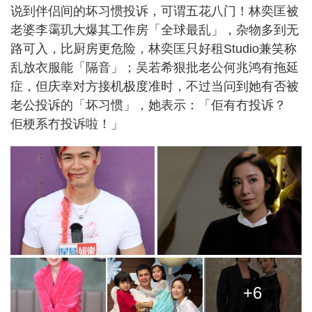
说到伴侣间的坏习惯投诉，可谓五花八门！林奕匡被
老婆李霭玑大爆其工作房「全球最乱」，杂物多到无
路可入，比厨房更危险，林奕匡只好租Studio兼笑称
乱放衣服能「隔音」；吴若希狠批老公何兆鸿有拖延
症，但庆幸对方接机极度准时，不过当问到她有否被
老公投诉的「坏习惯」，她表示：「佢有冇投诉？
佢梗系冇投诉啦！」
+6