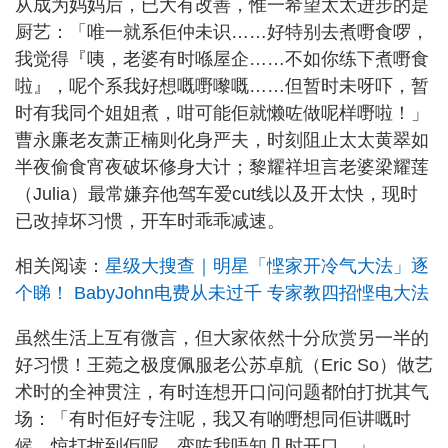
从成为妈妈后，已大有改善，惟一希望太太进步的是
厨艺：「唯一就系佢仲未识……好特别去煮嘢食啰，
我觉得『咦，老婆有时喺屋企……不如你练下煮嘢食
啦』，呢个系我好想嘅嘢嚟嘅……但暂时未呀吓，暂
时有我同个姐姐煮，咁可能佢就懒咗做呢样嘢啦！」
曹永廉老友萧正楠则化身严夫，时刻阻止太太黄翠如
半夜偷食宵夜破坏修身大计；黎耀祥坦言老婆梁耀莲
（Julia）最常嫌弃他驾车爱cut线以及开太快，现时
已改掉坏习惯，开车时乖乖减速。
相关阅读：
星级大搜查｜明星「悭家开冷气大法」逐
个睇！ BabyJohn电费从未过千 专家教四招悭电大法
虽然生活上互有微言，但大家依然十分欣赏另一半的
好习惯！王菀之极度佩服老公苏卓航（Eric So）做艺
术时的全神贯注，有时连想开口问问题都怕打扰其气
场：「有时佢好专注呢，我又有啲嘢想同佢讲嘅时
候，惊打扰到佢呢，变咗我唔知几时开口。」