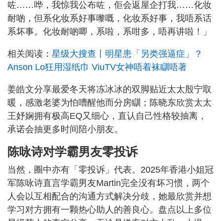
咗……哗，我惊我公布咗，佢会返屋企打我……化妆
耐啲，但系化妆系好事嚟嘅，化妆系好事，我唔系话
系坏事。化妆耐啲唧，系啦，系咁多，唔再讲啦！」
相关阅读：
星级大搜查丨明星患「另类强逼症」？
Anson Lo狂用湿纸巾 ViuTV女神唔着袜瞓唔著
姜皓文分享最爱冬天将冻冰冰的双脚贴近太太殷宁取
暖，感激老婆为怕嘈醒他而分房瞓；陈晓东欣赏太太
王妤娴拥有极高EQ又细心，直认自己性格较抽离，
承诺会抽更多时间陪小朋友。
陈咏诗对学霸男友零投诉
当然，圈中亦有「零投诉」代表。2025年香港小姐冠
军陈咏诗直言学霸男友Martin完全没有坏习惯，两个
人会以互相配合的沟通方式解决分歧，她最欣赏并想
学习对方拥有一颗热心助人的善良心。盘点以上多位