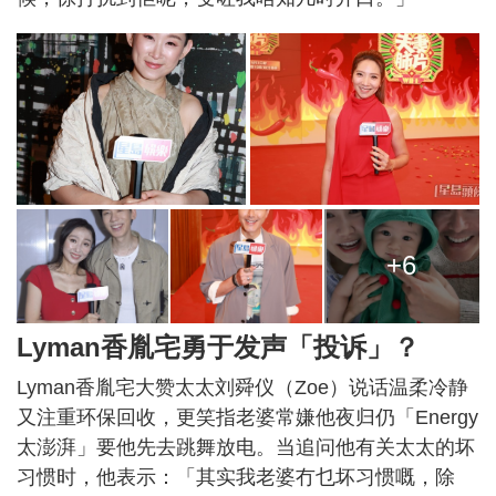
+6
Lyman香胤宅勇于发声「投诉」？
Lyman香胤宅大赞太太刘舜仪（Zoe）说话温柔冷静
又注重环保回收，更笑指老婆常嫌他夜归仍「Energy
太澎湃」要他先去跳舞放电。当追问他有关太太的坏
习惯时，他表示：「其实我老婆冇乜坏习惯嘅，除