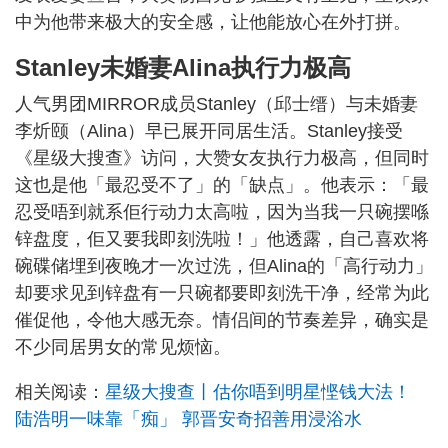
中为他带来极大的安全感，让他能放心在外打拼。
Stanley未婚妻Alina执行力极高
人气男团MIRROR成员Stanley（邱士缙）与未婚妻
李炘颐（Alina）早已展开同居生活。Stanley接受
《星级大搜查》访问，大赞女友执行力极高，但同时
这也是他「最忍受不了」的「缺点」。他表示：「最
忍受唔到就系佢行动力太高啦，因为当我一只碗摆喺
锌盘度，佢又要我即刻洗啦！」他透露，自己喜欢将
碗碟储埋到夜晚才一次过洗，但Alina的「高行动力」
却要求见到锌盘有一只碗都要即刻洗干净，经常为此
催促他，令他大感无奈。情侣间的节奏差异，确实是
不少同居男女的常见烦恼。
相关阅读：
星级大搜查丨估你唔到明星悭钱大法！
陆浩明一味靠「痴」 郭晋安奇招善用浸浴水