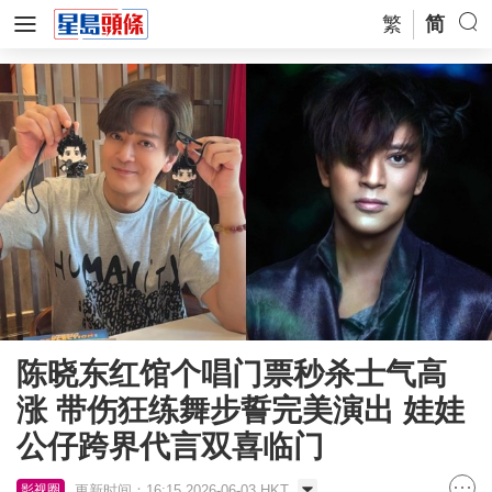
繁
简
陈晓东红馆个唱门票秒杀士气高
涨 带伤狂练舞步誓完美演出 娃娃
公仔跨界代言双喜临门
更新时间：16:15 2026-06-03 HKT
影视圈