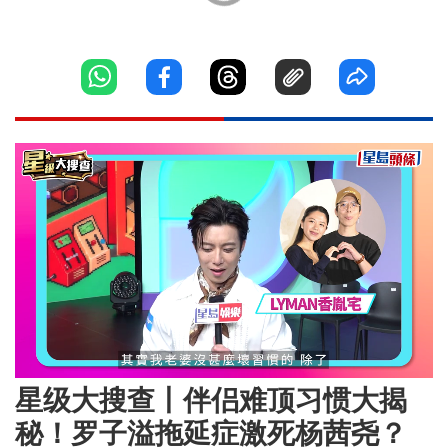
Loaded
:
Unmute
20.84%
星级大搜查丨伴侣难顶习惯大揭
秘！罗子溢拖延症激死杨茜尧？