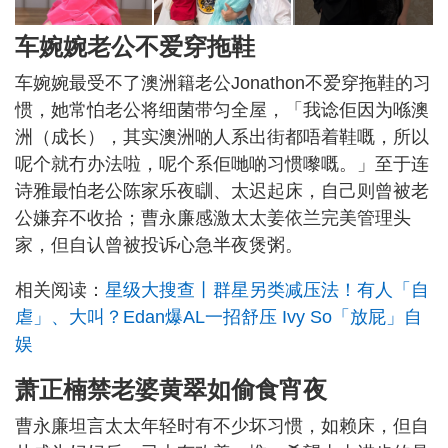
车婉婉老公不爱穿拖鞋
车婉婉最受不了澳洲籍老公Jonathon不爱穿拖鞋的习
惯，她常怕老公将细菌带匀全屋，「我谂佢因为喺澳
洲（成长），其实澳洲啲人系出街都唔着鞋嘅，所以
呢个就冇办法啦，呢个系佢哋啲习惯嚟嘅。」至于连
诗雅最怕老公陈家乐夜瞓、太迟起床，自己则曾被老
公嫌弃不收拾；曹永廉感激太太姜依兰完美管理头
家，但自认曾被投诉心急半夜煲粥。
相关阅读：
星级大搜查丨群星另类减压法！有人「自
虐」、大叫？Edan爆AL一招舒压 Ivy So「放屁」自
娱
萧正楠禁老婆黄翠如偷食宵夜
曹永廉坦言太太年轻时有不少坏习惯，如赖床，但自