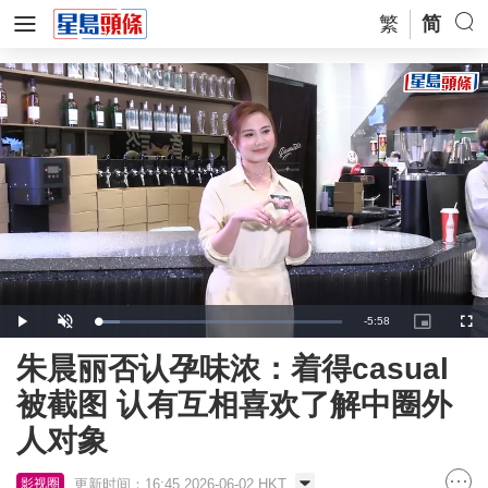
繁
简
Remaining
-
5:58
Loaded
:
Play
Unmute
Picture-
Full
8.73%
in-
Picture
Time
朱晨丽否认孕味浓：着得casual
被截图 认有互相喜欢了解中圈外
人对象
更新时间：16:45 2026-06-02 HKT
影视圈