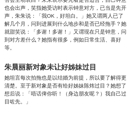
否会主动表白？朱朱表示要先看是否适合，自己钟意
也会出声，笑指她受访时表示钟意对方，已当是先开
声，朱朱说：「我OK，好坦白。」她又谓两人已了
解几个月，问到进展到什么地步和是否已经拖手？她
就甜笑说：「多谢！多谢！」又谓现在只是钟意，问
到对方差什么？她指有很多，例如日常生活、喜好
等。
朱晨丽新对象未让好姊妹过目
她坦言每次拍拖也是以结婚为前提，所以要了解得更
清楚。至于新对象是否有给好姊妹陈炜过目？她想了
想后说：「唔话俾你听！（身边朋友呢？）我自己过
目咗先。」