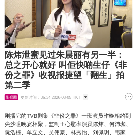
Loaded
:
Unmute
11.09%
陈炜泄蜜见过朱晨丽有另一半：
总之开心就好 叫佢快啲生仔《非
份之罪》收视报捷望「翻生」拍
第二季
更新时间：06:34 2026-08-05 HKT
影视圈
刚播完的TVB剧集《非份之罪》一班演员昨晚相约到
尖沙咀晚宴相聚，监制王心慰率演员陈炜、何沛珈、
阮浩棕、单立文、吴伟豪、林秀怡、刘佩玥、韦家