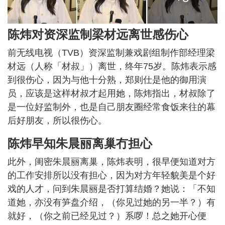
陈炜对资深监制梁材远离世感伤心
前无线电视（TVB）资深监制兼戏剧组制作部经理梁
材远（人称「材叔」）离世，终年75岁。陈炜表示感
到很伤心，因为与他十分熟，郑则仕是他的御用演
员，应该是这样材叔才起用她，陈炜指出，材叔除了
是一位好监制外，也是自己朋友圈经常食饭来往的幕
后好朋友，所以很伤心。
陈炜早知朱晨丽离巢冇担心
此外，闺密朱晨丽离巢，陈炜表明，很早便知道对方
的工作安排所以没有担心，因为对方年轻貌美是个好
戏的人才，问到朱晨丽是否打算结婚？她说：「不知
道她，亦没有笋盘介绍，（你见过她的另一半？）有
就好，（你之前已经见过？）系啰！总之她开心便