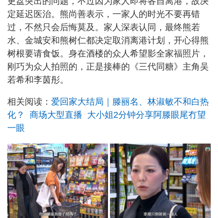
更盘突出的问题，不过因为家人即将各自离港，故决
定延迟医治。熊尚善表示，一家人的时光不要再错
过，不然只会后悔莫及。家人深表认同，最终熊若
水、金城安和熊树仁都决定取消离港计划，开心得熊
树根要请食饭。身在酒楼的众人希望影全家福照片，
刚巧为众人拍照的，正是接棒的《三代同糖》主角吴
若希和李茵彤。
相关阅读：
爱回家大结局｜滕丽名、林淑敏不和白热
化？ 商场大型直播 大小姐2分钟分享阿滕眼尾冇望
一眼