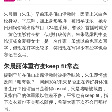
朱晨丽（朱朱）早前现身佛山活动时，因著上米白色
松身衫、平底鞋，加上身形略胖，被指孕味浓，她今
日到铜锣湾出席节目《24道采样。耆谈》首播时就穿
上黄色恤衫衬长裙，似想打破传言。朱朱透露剧中会
饰演杨余夏卿女士，是一名作家，虽然以前也喜欢写
字，但现在打字比较多，笑指现在写得少有些字也会
忘记怎么写。
朱晨丽体重冇变keep fit常态
提到早前在佛山出席活动时被指孕味浓，朱朱即愕然
反问「咁夸张？」问到38岁朱朱是否正在养好身体准
备生仔？她谓当日是着得casual，只是啱啱被截图，
又指自己的体重跟以往差不多，平常也有keep fit，指
下次衣着也不会那么随便，希望大家下次不会再那样
写。