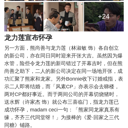
+24
龙力莲宣布怀孕
另一方面，熊尚善与龙力莲（林淑敏 饰）各自创立
的新公司，亦在同日同时迎来开张大吉。虽然因为爆
水管，险些令龙力莲的新司错过了开幕吉时，但在熊
尚善之助下，二人的新公司决定在同一场地开张，成
功汇聚了熊家和龙家。另外Bonnie收下订婚戒指，表
示二人即将结婚，而「风素CP」亦表示会去睇楼，
两对CP都好事近。而于两间公司的开幕切烧猪时，
送水辉（许家杰 饰）就公布三喜临门，指龙力莲已
成功怀孕，madam ceci一句：「熊家同龙家真系有
缘，齐齐三代同堂呀！」为接棒的《爱·回家之三代
同糖》铺路。