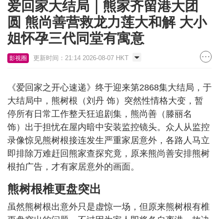
爱回家大结局｜熊家齐留港大团
圆 熊尚善营救龙力莲大和解 大小
姐怀孕三代同堂有寓意
更新时间：21:14 2026-08-07 HKT
影视圈
《爱回家之开心速递》终于迎来第2868集大结局，于
大结局中，熊树根（刘丹 饰）突然性情格大变，暂
停所有日常工作整天狂追剧集，熊尚善（滕丽名
饰）出于担忧在屋内暗中安装监控镜头。众人从监控
录像惊见熊树根接连发生严重家居意外，各路人马立
即排除万难赶回熊家查探究竟，原来熊尚善安排熊树
根拍广告，才有家居意外的画面。
熊树根椎更盘突出
虽然熊树根出意外只是虚惊一场，但原来熊树根有椎