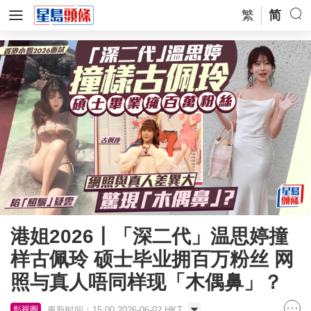
繁
简
港姐2026丨「深二代」温思婷撞
样古佩玲 硕士毕业拥百万粉丝 网
照与真人唔同样现「木偶鼻」？
更新时间：15:00 2026-06-02 HKT
影视圈