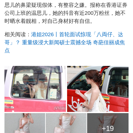
思儿的鼻梁疑现假体，有整容之嫌。报称在香港证券
公司上班的温思儿，她的抖音有近200万粉丝，她不
时晒水着靓相，对自己身材好有自信。
相关阅读：
港姐2026丨首轮面试惊现「八両仔、达
哥」？ 重量级浸大新闻硕士震撼全场 奇葩佳丽成焦
点
+19