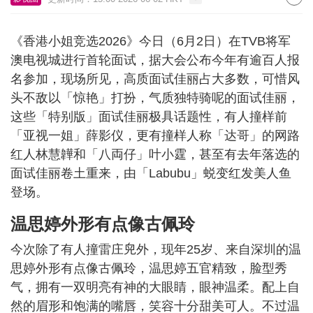
《香港小姐竞选2026》今日（6月2日）在TVB将军
澳电视城进行首轮面试，据大会公布今年有逾百人报
名参加，现场所见，高质面试佳丽占大多数，可惜风
头不敌以「惊艳」打扮，气质独特骑呢的面试佳丽，
这些「特别版」面试佳丽极具话题性，有人撞样前
「亚视一姐」薛影仪，更有撞样人称「达哥」的网路
红人林慧韡和「八両仔」叶小霆，甚至有去年落选的
面试佳丽卷土重来，由「Labubu」蜕变红发美人鱼
登场。
温思婷外形有点像古佩玲
今次除了有人撞雷庄𠒇外，现年25岁、来自深圳的温
思婷外形有点像古佩玲，温思婷五官精致，脸型秀
气，拥有一双明亮有神的大眼睛，眼神温柔。配上自
然的眉形和饱满的嘴唇，笑容十分甜美可人。不过温