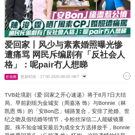
爱回家丨风少与素素婚照曝光惨
遭痛骂 网民斥编剧有「反社会人
格」：呢pair冇人想睇
更新时间：17:00 2026-08-05 HKT
影视圈
TVB处境剧《爱·回家之开心速递》将于8月7日大结
局。早前剧组为金城安（周嘉洛 饰）与Bonnie（林
凯恩 饰）的「安Bon恋」铺路复合，安排了抢婚、世
纪之吻及假结婚等情节，令粉丝深信二人能破镜重
圆。殊不知金城安最后为成全女方选择放手，Bonnie