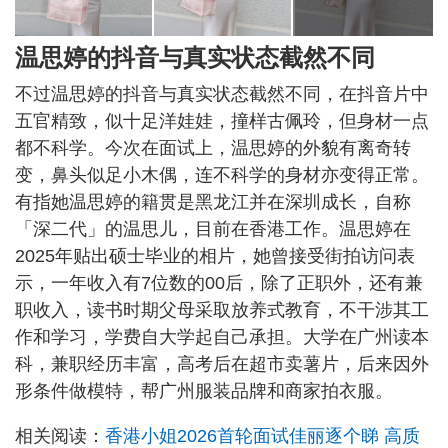
温思婷的抖音与真实状态截然不同
不过温思婷的抖音与真实状态截然不同，在抖音片中
五官精致，似十足洋娃娃，撞样古佩玲，但身材一点
都不科学。今次在面试上，温思婷的外貌有离奇转
变，鼻头似足小木偶，连不科学的身材亦变得正常。
有指她温思婷的籍贯是黑龙江并在深圳成长，自称
「深二代」的温思儿，目前在香港工作。温思婷在
2025年贴出硕士毕业的相片，她曾接受街拍访问表
示，一年收入有7位数的00后，除了正职外，还有兼
职收入，读书时期父母采取放养式教育，不干涉其工
作和学习，学费自大学起自己承担。大学在广州读本
科，兼职经历丰富，高考后在超市卖薯片，后来因外
形条件做模特，帮广州服装品牌和商家拍衣服。
相关阅读：
香港小姐2026首轮面试佳丽逐个睇 高质