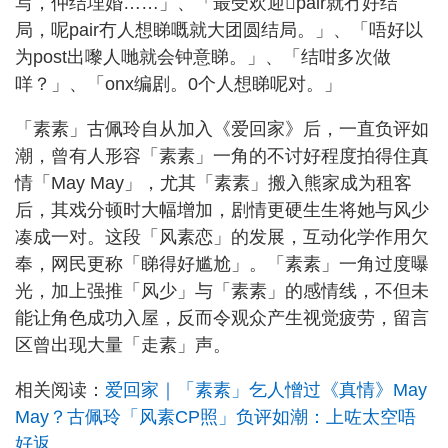
写，仲结埋婚……」、「最受欢迎𠮶pair就冇好结
局，呢pair冇人想睇嘅就大团圆结局。」、「唔好以
为post出嚟人哋就会钟意睇。」、「结咁多次做
咩？」、「onx编剧。0个人想睇呢对。」
「素素」古佩玲自从加入《爱回家》后，一直负评如
潮，曾有人形容「素素」一角的不讨好程度拍得住真
情「May May」，尤其「素素」搬入熊家成为租客
后，其戏分顿时大幅增加，剧情更硬生生将她与风少
凑成一对。这段「风素恋」的发展，互动化学作用欠
奉，网民更称「睇得好尴尬」。「素素」一角过度曝
光，加上强推「风少」与「素素」的感情线，不但未
能让角色成功入屋，反而令观众产生视觉疲劳，留言
区曾出现大量「走素」声。
相关阅读：
爱回家｜「素素」乞人憎过《真情》May
May？古佩玲「风素CP照」负评如潮：上咗太空唔
好返