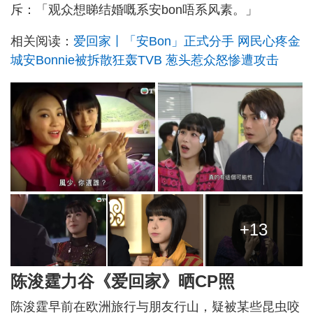
斥：「观众想睇结婚嘅系安bon唔系风素。」
相关阅读：
爱回家丨「安Bon」正式分手 网民心疼金
城安Bonnie被拆散狂轰TVB 葱头惹众怒惨遭攻击
+13
陈浚霆力谷《爱回家》晒CP照
陈浚霆早前在欧洲旅行与朋友行山，疑被某些昆虫咬