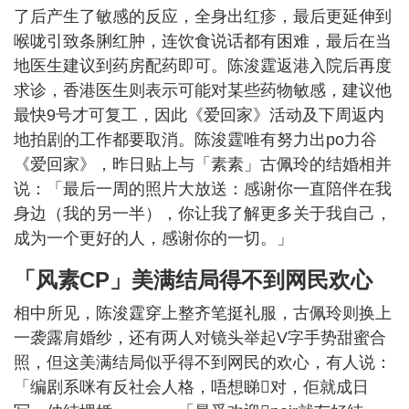
了后产生了敏感的反应，全身出红疹，最后更延伸到
喉咙引致条脷红肿，连饮食说话都有困难，最后在当
地医生建议到药房配药即可。陈浚霆返港入院后再度
求诊，香港医生则表示可能对某些药物敏感，建议他
最快9号才可复工，因此《爱回家》活动及下周返内
地拍剧的工作都要取消。陈浚霆唯有努力出po力谷
《爱回家》，昨日贴上与「素素」古佩玲的结婚相并
说：「最后一周的照片大放送：感谢你一直陪伴在我
身边（我的另一半），你让我了解更多关于我自己，
成为一个更好的人，感谢你的一切。」
「风素CP」美满结局得不到网民欢心
相中所见，陈浚霆穿上整齐笔挺礼服，古佩玲则换上
一袭露肩婚纱，还有两人对镜头举起V字手势甜蜜合
照，但这美满结局似乎得不到网民的欢心，有人说：
「编剧系咪有反社会人格，唔想睇𠮶对，佢就成日