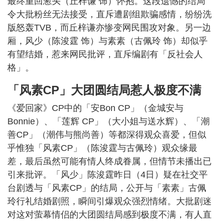
最终重回葱头（丘梓谦 饰）怀抱。这段遗憾的结局
令大批粉丝无法接受，直斥遭剧组欺骗感情，纷纷洗
版怒轰TVB，而丘梓谦亦惨变网民围攻对象。另一边
厢，风少（陈浚霆 饰）与素素（古佩玲 饰）却似乎
有望结婚，惹来网民批评，直斥编剧有「反社会人
格」。
「风素CP」大团圆结局惹人极度不满
《爱回家》CP中的「安Bon CP」（金城安与
Bonnie）、「莲辉 CP」（大小姐与送水辉）、「潮
善CP」（潮伟与熊尚善）等都深得观众喜爱，但似
乎惟独「风素CP」（陈浚霆与古佩玲）观众缘最
差，最后虽然可能有情人终成眷属，但情节未播出已
引来批评。「风少」陈浚霆昨日（4日）疑在社交平
台剧透与「风素CP」的结局，公开与「素素」古佩
玲行礼结婚剧照，瞬间引爆观众强烈情绪。大批剧迷
对这对萤幕情侣的大团圆结局感到极度不满，有人直