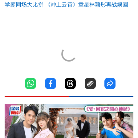
学霸同场大比拼 《冲上云霄》童星林颖彤再战娱圈