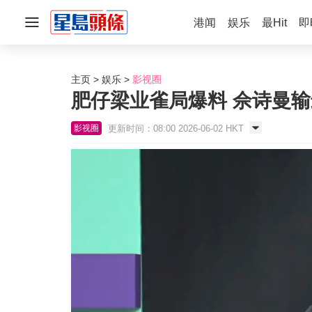
港闻
娱乐
最Hit
即
主页
娱乐
影视圈
肥仔梁业雀局爆料 佘诗曼
更新时间：08:00 2026-06-02 HKT
影视圈