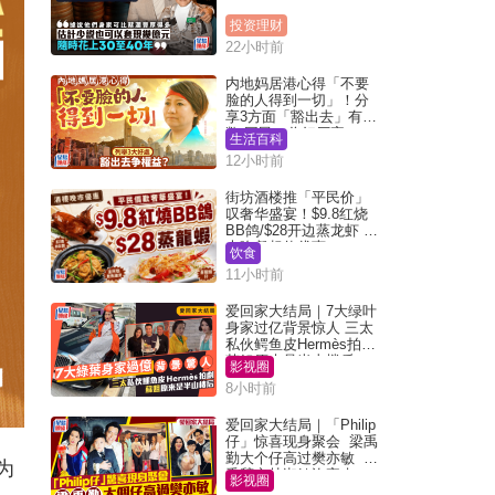
投资理财
22小时前
内地妈居港心得「不要
脸的人得到一切」！分
享3方面「豁出去」有著
数 网民：你好厉害
生活百科
12小时前
街坊酒楼推「平民价」
叹奢华盛宴！$9.8红烧
BB鸽/$28开边蒸龙虾 3
大晚餐超值优惠
饮食
11小时前
爱回家大结局｜7大绿叶
身家过亿背景惊人 三太
私伙鳄鱼皮Hermès拍剧
苏姐原来是半山楼后
影视圈
8小时前
爱回家大结局｜「Philip
仔」惊喜现身聚会 梁禹
勤大个仔高过樊亦敏 超
为
乖黐实林淑敏许家杰
影视圈