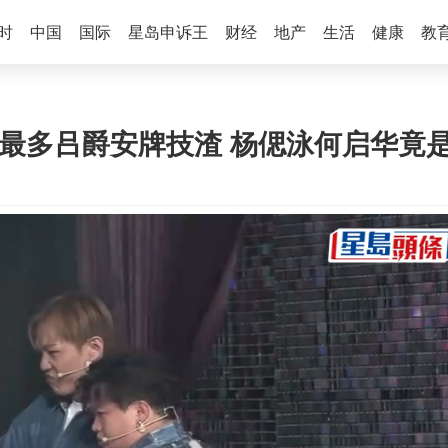
时
中国
国际
星岛申诉王
财经
地产
生活
健康
教
输最多吕爵安牌技渣 杨偲泳何启华竟