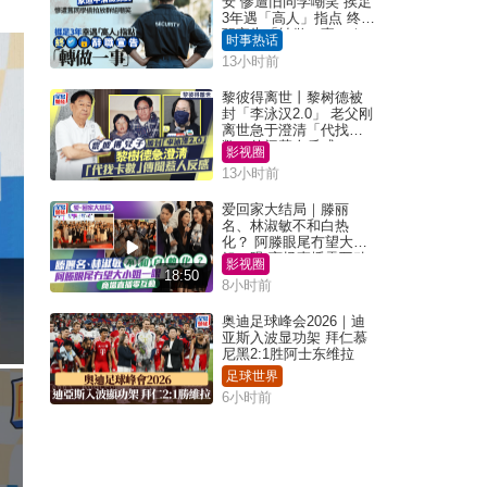
安 惨遭旧同学嘲笑 挨足
3年遇「高人」指点 终辞
职宣告「转做一事」｜
时事热话
Juicy叮
13小时前
黎彼得离世丨黎树德被
封「李泳汉2.0」 老父刚
离世急于澄清「代找卡
数」传闻惹人反感
影视圈
13小时前
爱回家大结局｜滕丽
名、林淑敏不和白热
化？ 阿滕眼尾冇望大小
姐一眼 商场直播零互动
影视圈
18:50
8小时前
奥迪足球峰会2026｜迪
亚斯入波显功架 拜仁慕
尼黑2:1胜阿士东维拉
足球世界
6小时前