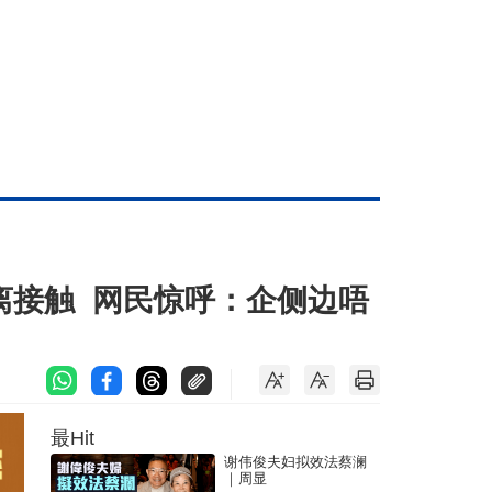
距离接触 网民惊呼：企侧边唔
最Hit
谢伟俊夫妇拟效法蔡澜
｜周显