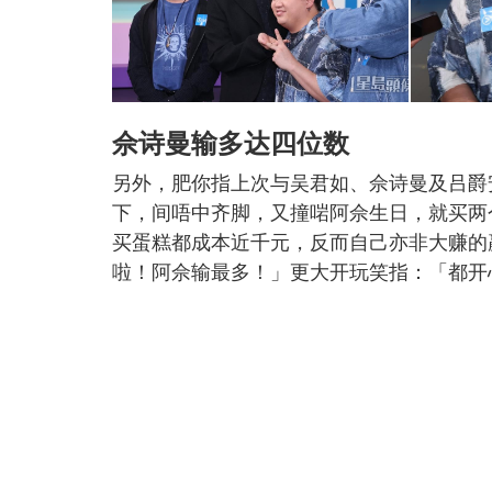
佘诗曼输多达四位数
另外，肥你指上次与吴君如、佘诗曼及吕爵
下，间唔中齐脚，又撞啱阿佘生日，就买两
买蛋糕都成本近千元，反而自己亦非大赚的赢
啦！阿佘输最多！」更大开玩笑指：「都开