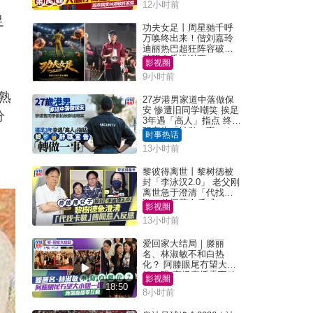
12小时前
足
功夫女足丨周星驰千呼
万唤终出来！偕刘嘉玲
迪丽热巴超狂阵容破天
荒现身香港谢票
影视圈
9小时前
熟
27岁港男家道中落做保
安 惨遭旧同学嘲笑 挨足
分
3年遇「高人」指点 终辞
职宣告「转做一事」｜
时事热话
Juicy叮
13小时前
黎彼得离世丨黎树德被
封「李泳汉2.0」 老父刚
离世急于澄清「代找卡
数」传闻惹人反感
影视圈
13小时前
爱回家大结局｜滕丽
名、林淑敏不和白热
化？ 阿滕眼尾冇望大小
姐一眼 商场直播零互动
影视圈
18:50
8小时前