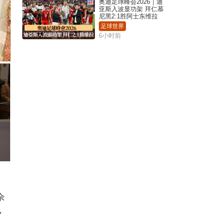
奥迪足球峰会2026｜迪
亚斯入波显功架 拜仁慕
尼黑2:1胜阿士东维拉
足球世界
6小时前
佘
，