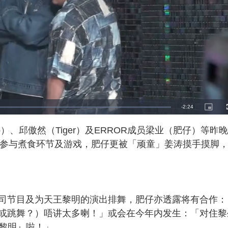
R
-
2:24
P
i
c
e
t
Lo）、邱傲然（Tiger）及ERROR成员梁业（肥仔）等昨
u
r
m
e
拍摄，参与煮食环节及游戏，肥仔更被「顽童」姜涛摸手摸脚
-
i
a
n
-
P
i
i
c
t
n
u
r
e
司节目及为天王黎明的演出排舞，肥仔亦透露将有合作：
i
或跳舞？）唔讲太多喇！」或会在今年内发生：「对住黎
n
爱黎明』啦！」