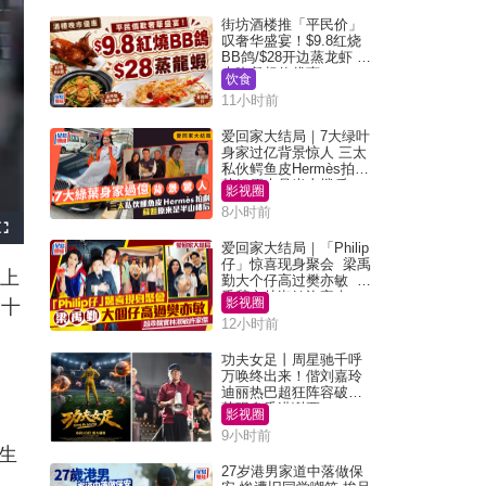
街坊酒楼推「平民价」
叹奢华盛宴！$9.8红烧
BB鸽/$28开边蒸龙虾 3
大晚餐超值优惠
饮食
11小时前
爱回家大结局｜7大绿叶
身家过亿背景惊人 三太
私伙鳄鱼皮Hermès拍剧
苏姐原来是半山楼后
影视圈
8小时前
F
u
爱回家大结局｜「Philip
l
仔」惊喜现身聚会 梁禹
l
晚上
s
勤大个仔高过樊亦敏 超
c
乖黐实林淑敏许家杰
r
影视圈
，十
e
e
12小时前
n
功夫女足丨周星驰千呼
万唤终出来！偕刘嘉玲
迪丽热巴超狂阵容破天
荒现身香港谢票
影视圈
9小时前
生
27岁港男家道中落做保