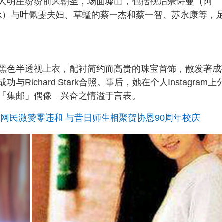
人明星纷纷前来朝圣，场面墟冚，包括视后佘诗曼（阿
wok）与叶佩雯夫妇、草蜢的蔡一杰和蔡一智、苏永康等，
黑色半透视上衣，配衬简约而高贵的珠宝首饰，散发著成
chard Stark合照。事后，她在个人Instagram上
「集邮」偶像，兴奋之情溢于言表。
网民激赞零违和 与昔日师生相聚贺协恩90周年校庆