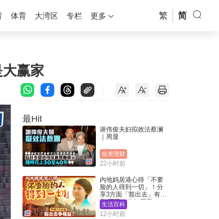
繁
简
育
体育
大湾区
专栏
更多
是大赢家
最Hit
谢伟俊夫妇拟效法蔡澜
｜周显
投资理财
22小时前
内地妈居港心得「不要
脸的人得到一切」！分
享3方面「豁出去」有著
数 网民：你好厉害
生活百科
12小时前