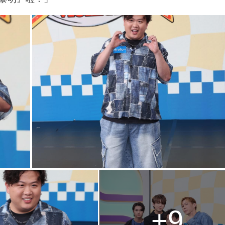
g
T
i
m
e
+9