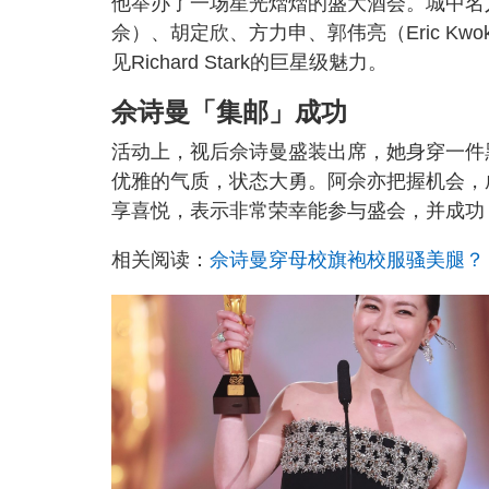
他举办了一场星光熠熠的盛大酒会。城中名
佘）、胡定欣、方力申、郭伟亮（Eric K
见Richard Stark的巨星级魅力。
佘诗曼「集邮」成功
活动上，视后佘诗曼盛装出席，她身穿一件
优雅的气质，状态大勇。阿佘亦把握机会，成功与Ri
享喜悦，表示非常荣幸能参与盛会，并成功
相关阅读：
佘诗曼穿母校旗袍校服骚美腿？ 