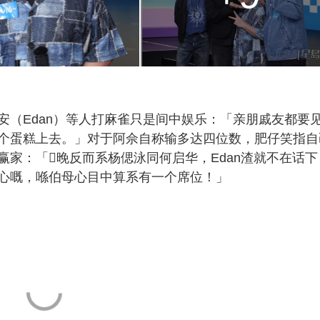
安（Edan）等人打麻雀只是间中娱乐：「亲朋戚友都要
个蛋糕上去。」对于阿佘自称输多达四位数，肥仔笑指自
家：「𠮶晚反而系杨偲泳同何启华，Edan渣就不在话下
心嘅，喺伯母心目中算系有一个席位！」