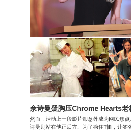
佘诗曼疑胸压Chrome Hearts老
然而，活动上一段影片却意外成为网民焦点。影片
诗曼则站在他正后方。为了稳住T恤，让签名过程