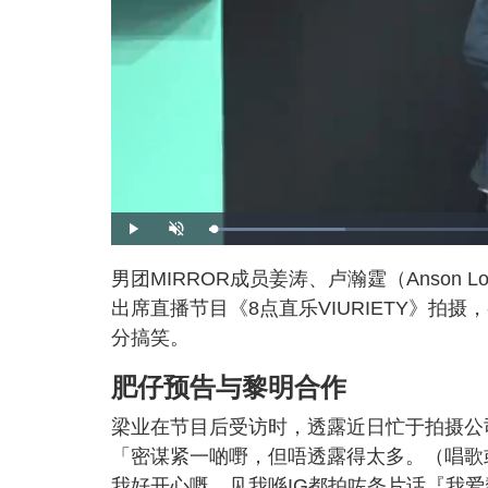
L
P
U
o
l
n
a
a
m
d
y
u
男团MIRROR成员姜涛、卢瀚霆（Anson 
e
t
d
e
:
出席直播节目《8点直乐VIURIETY》
2
1
.
分搞笑。
1
4
%
肥仔预告与黎明合作
梁业在节目后受访时，透露近日忙于拍摄公
「密谋紧一啲嘢，但唔透露得太多。（唱歌
我好开心嘅，见我喺IG都拍咗条片话『我