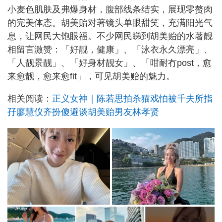
小麦色肌肤及弗爆身材，腹部线条结实，展现零赘肉
的完美体态。胡美贻对著镜头单眼甜笑，充满阳光气
息，让网民大饱眼福。不少网民睇到胡美贻的水著靓
相留言激赞：「好靓，健康」、「泳衣永久漂亮」、
「人靓景靓」、「好身材靓女」、「咁耐冇post，愈
来愈靓，愈来愈fit」，可见胡美贻的魅力。
相关阅读：
正义女神｜陈若思拍杀猫戏怕被千夫所指
孖廖慧仪齐扮傻避谈胡美贻男友林孝贤