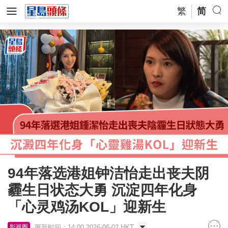
繁
简
94年落选港姐钟洁怡走出丧夫阴
霾生日状态大勇 沉淀四年化身
「心灵鸡汤KOL」迎新生
更新时间：14:00 2026-06-02 HKT
影视圈