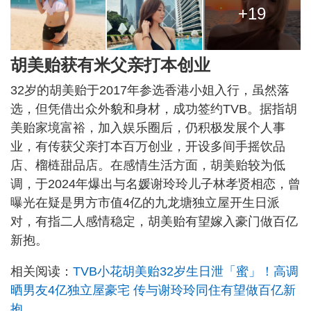
+19
胡美贻获有米父亲打本创业
32岁的胡美贻于2017年参选香港小姐入行，虽然落
选，但凭借出众外貌和身材，成功签约TVB。据指胡
美贻家境富裕，加入娱乐圈后，仍积极发展个人事
业，有传获父亲打本百万创业，开设多间手摇饮品
店、榴梿甜品店。在感情生活方面，胡美贻较为低
调，于2024年爆出与名媛谢玲玲儿子林孝贤相恋，曾
曝光在疑是男方市值4亿的九龙塘独立屋开生日派
对，有指二人感情稳定，胡美贻有望嫁入豪门做百亿
新抱。
相关阅读：
TVB小花胡美贻32岁生日泄「蜜」！高调
晒男友4亿独立屋豪宅 传与谢玲玲同住有望做百亿新
抱