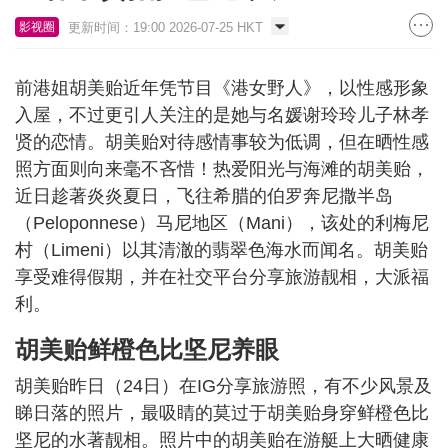
更新时间：19:00 2026-07-25 HKT
影视圈
前港姐胡美贻近年凭节目《港女野人》，以性感形象
入屋，不过更引人关注的是她与名媛谢玲玲儿子林孝
贤的恋情。胡美贻对待感情事较为低调，但在晒性感
照方面则向来毫不吝惜！热爱阳光与海滩的胡美贻，
近日趁著炎炎夏日，飞往希腊的伯罗奔尼撒半岛
（Peloponnese）马尼地区（Mani），该处的利梅尼
村（Limeni）以其清澈的翡翠色海水而闻名。胡美贻
享受难得假期，并在社交平台分享旅游靓相，大派福
利。
胡美贻鲜橙色比坚尼养眼
胡美贻昨日（24日）在IG分享旅游照，有不少风景及
睇日落的照片，最吸睛的莫过于胡美贻身穿鲜橙色比
坚尼的水著靓相。照片中的胡美贻在游艇上大晒健康