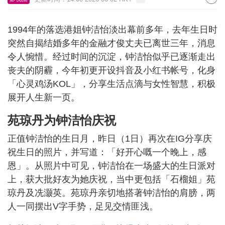
1994年的落选港姐钟洁怡淡出幕前多年，去年生日时
突然自揭结婚多年的金融才俊丈夫已离世三年，消息
令人惋惜。经过时间的沉淀，钟洁怡似乎已逐渐走出
丧夫的阴霾，今年初更开设抖音及小红书帐号，化身
「心灵鸡汤KOL」，分享生活点滴与女性智慧，积极
展开人生新一页。
苑琼丹为钟洁怡庆祝
正值钟洁怡的生日月，昨日（1日）再次在IG分享庆
祝生日的照片，并写道：「好开心嘅一个晚上，感
恩」。从照片中可见，钟洁怡在一场盛大的生日派对
上，获大批好友为她庆祝，当中更包括「石榴姐」苑
琼丹及冼灏英。苑琼丹亲切地搭著钟洁怡的肩膀，两
人一同摆出V字手势，足见交情匪浅。