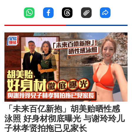
「未来百亿新抱」胡美贻晒性感
泳照 好身材彻底曝光 与谢玲玲儿
子林孝贤拍拖已见家长