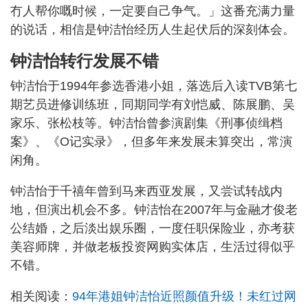
冇人帮你嘅时候，一定要自己争气。」这番充满力量
的说话，相信是钟洁怡经历人生起伏后的深刻体会。
钟洁怡转行发展不错
钟洁怡于1994年参选香港小姐，落选后入读TVB第七
期艺员进修训练班，同期同学有刘恺威、陈展鹏、吴
家乐、张松枝等。钟洁怡曾参演剧集《刑事侦缉档
案》、《O记实录》，但多年来发展未算突出，常演
闲角。
钟洁怡于千禧年曾到马来西亚发展，又尝试转战内
地，但演出机会不多。钟洁怡在2007年与金融才俊老
公结婚，之后淡出娱乐圈，一度任职保险业，亦考获
美容师牌，并做老板投资网购实体店，生活过得似乎
不错。
相关阅读：
94年港姐钟洁怡近照颜值升级！未红过网