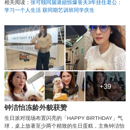
相关阅读：
张可颐同届港姐惊爆丧夫3年挂住老公：
学习一个人生活 获同期艺训班同学庆生
+39
钟洁怡冻龄外貌获赞
生日派对现场布置闪亮的「HAPPY BIRTHDAY」气
球，桌上放著至少两个精致的生日蛋糕，主角钟洁怡