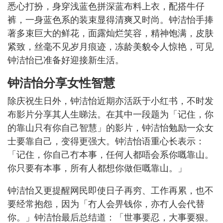
悉心打扮，身穿浅蓝色拼深蓝布料上衣，配搭牛仔
裤，一身蓝色系的装束显得清爽又时尚。钟洁怡手捧
著多束巨大的鲜花，面露灿烂笑容，精神饱满，皮肤
紧致，丝毫不见岁月痕迹，冻龄美貌令人惊艳，可见
钟洁怡已准备好迎接新生活。
钟洁怡分享女性智慧
除庆祝生日外，钟洁怡近期亦活跃于小红书，不时发
布影片分享其人生睇法。在其中一段题为「记住，你
的靠山只有你自己智慧」的影片，钟洁怡勉励一众女
士要靠自己，变得更强大。钟洁怡语重心长表示：
「记住，你自己冇本事，任何人都唔会系你嘅靠山。
你只要有本事，所有人都想你做佢嘅靠山。」
钟洁怡又更提醒网民即使日子再穷、工作再累，也不
要经常抱怨，因为「冇人会畀钱你，亦冇人会代替
你。」钟洁怡最后总结道：「世事要忍，大事要狠。