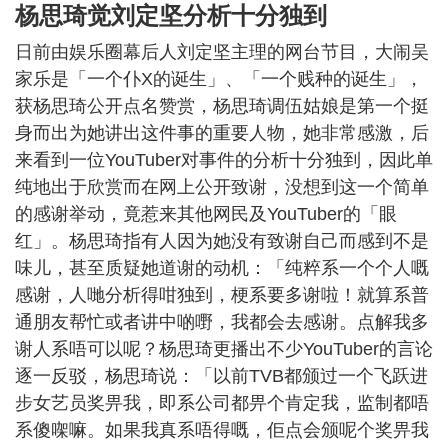
杨思琦觉刘定坚分析十分独到
日前由娱乐圈幕后人刘定坚主理的网台节目，大闹吴
家乐是「一个仆X的诞生」、「一个贱种的诞生」，
获杨思琦公开点名赞赏，杨思琦调伍姑娘是第一个挺
身而出为她讲出这件事的重要人物，她非常感激，后
来看到一位YouTuber对事件的分析十分独到，因此单
纯地出于欣赏而在网上公开致谢，没想到这一个简单
的感谢举动，竟惹来其他网民及YouTuber的「眼
红」。杨思琦指有人因为她没有致谢自己而感到不是
味儿，甚至质疑她道谢的动机：「纯粹系一个个人嘅
感谢，人哋分析得咁独到，梗系要多谢啦！就算系普
通朋友帮忙或者讲中啲嘢，我都会去感谢。点解我多
谢人系唔可以呢？杨思琦更播出不少YouTuber的言论
逐一反驳，杨思琦说：「以前TVB都颁过一个飞跃进
步女艺员奖畀我，即系公司都畀个肯定我，监制都唔
系傻㗎嘛。如果我真系唔得嘅，佢点会颁呢个奖畀我