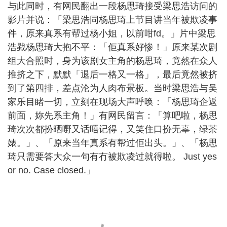
与此同时，有网民翻出一段杨思琦接受梁思浩访问的
影片并说：「梁思浩同杨思琦上节目讲当年被欺凌事
件，原来真系有帮过杨小姐，以前咁fd。」片中梁思
浩戥杨思琦大抱不平：「佢真系好惨！」原来某次剧
组大合照时，身为该剧女主角的杨思琦，竟然在众人
推挤之下，默默「退后一格又一格」，最后竟然被挤
到了第四排，差点沦为人肉布景板。当时梁思浩与吴
家乐目睹一切，立刻在现场大声呼唤：「杨思琦企返
前面，妳先系主角！」有网民留言：「算吧啦，杨思
琦次次都扮晒嘢又话唔记得，又笑住口扮无辜，绿茶
婊。」、「原来当年真系有帮过佢出头。」、「杨思
琦只需要答大众一句有冇被欺凌过就得啦。 Just yes
or no. Case closed.」