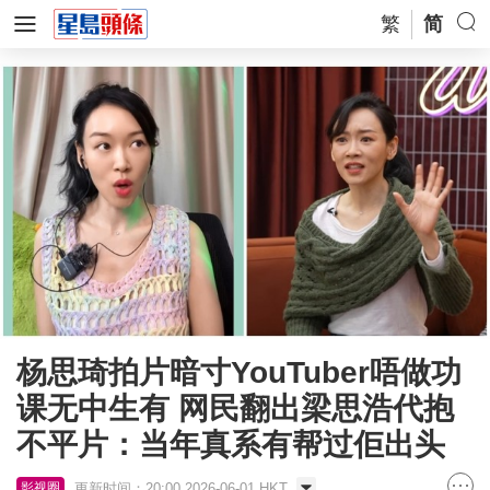
繁
简
杨思琦拍片暗寸YouTuber唔做功
课无中生有 网民翻出梁思浩代抱
不平片：当年真系有帮过佢出头
更新时间：20:00 2026-06-01 HKT
影视圈