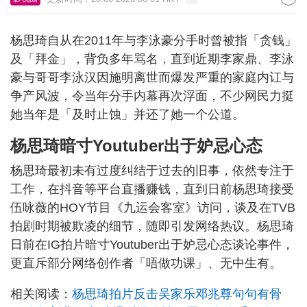
杨思琦自从在2011年与李泳豪分手时曾被指「贪钱」
及「拜金」，背负多年骂名，直到近期李家鼎、李泳
豪与哥哥李泳汉因施明离世而爆发严重的家庭内讧与
争产风波，令当年分手内幕再次浮面，不少网民力挺
她当年是「及时止蚀」并还了她一个公道。
杨思琦暗寸Youtuber出于妒忌心态
杨思琦最初未有过度纠结于过去的旧事，依然专注于
工作，在抖音等平台直播赚钱，直到日前杨思琦接受
伍咏薇的HOY节目《九运会客室》访问，谈及在TVB
拍剧时期被欺凌的细节，随即引发网络热议。杨思琦
日前在IG拍片暗寸Youtuber出于妒忌心态谈论事件，
更直斥部分网络创作者「唔做功课」、无中生有。
相关阅读：
杨思琦拍片反击吴家乐邓兆尊句句有骨