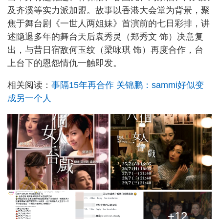
及齐溪等实力派加盟。故事以香港大会堂为背景，聚
焦于舞台剧《一世人两姐妹》首演前的七日彩排，讲
述隐退多年的舞台天后袁秀灵（郑秀文 饰）决意复
出，与昔日宿敌何玉纹（梁咏琪 饰）再度合作，台
上台下的恩怨情仇一触即发。
相关阅读：
事隔15年再合作 关锦鹏：sammi好似变
成另一个人
+12