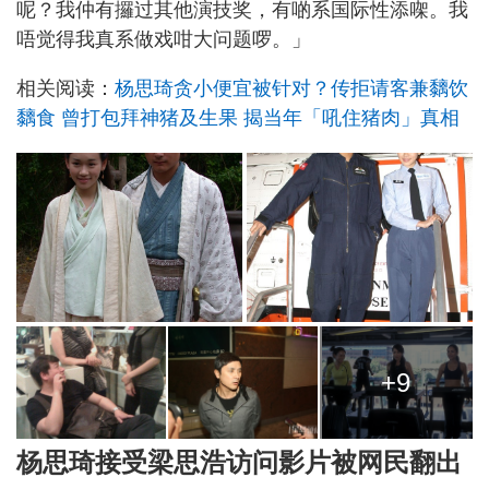
呢？我仲有攞过其他演技奖，有啲系国际性添㗎。我
唔觉得我真系做戏咁大问题啰。」
相关阅读：
杨思琦贪小便宜被针对？传拒请客兼黐饮
黐食 曾打包拜神猪及生果 揭当年「吼住猪肉」真相
+9
杨思琦接受梁思浩访问影片被网民翻出