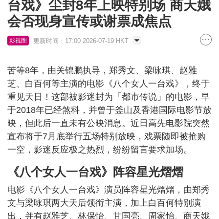
台戏》尘封8年上映特别场 商天娥
会否现身宣传或谢票成焦点
更新时间：17:00 2026-07-19 HKT
影视圈
苦等8年，由关锦鹏执导，郑秀文、梁咏琪、赵雅
芝、白百何等主演的电影《八个女人一台戏》，终于
重见天日！这部被影迷封为「都市传说」的电影，早
于2018年已经煞科，并曾于釜山及香港国际电影节放
映，但此后一直未有公映消息。近日高先电影院突然
宣布将于7月底举行五场特别放映，戏票随即被抢购
一空，影迷反应极之热烈，纷纷留言要求加场。
《八个女人一台戏》阵容星光熠熠
电影《八个女人一台戏》演员阵容星光熠熠，由郑秀
文与梁咏琪两大天后领衔主演，加上白百何特别演
出，并有赵雅芝、林保怡、甘国亮、周家怡、商天娥