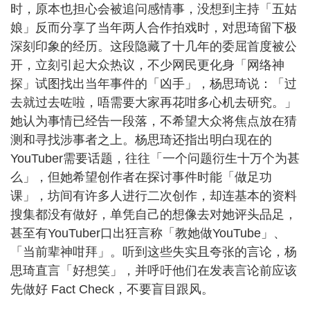
时，原本也担心会被追问感情事，没想到主持「五姑
娘」反而分享了当年两人合作拍戏时，对思琦留下极
深刻印象的经历。这段隐藏了十几年的委屈首度被公
开，立刻引起大众热议，不少网民更化身「网络神
探」试图找出当年事件的「凶手」，杨思琦说：「过
去就过去咗啦，唔需要大家再花咁多心机去研究。」
她认为事情已经告一段落，不希望大众将焦点放在猜
测和寻找涉事者之上。杨思琦还指出明白现在的
YouTuber需要话题，往往「一个问题衍生十万个为甚
么」，但她希望创作者在探讨事件时能「做足功
课」，坊间有许多人进行二次创作，却连基本的资料
搜集都没有做好，单凭自己的想像去对她评头品足，
甚至有YouTuber口出狂言称「教她做YouTube」、
「当前辈神咁拜」。听到这些失实且夸张的言论，杨
思琦直言「好想笑」，并呼吁他们在发表言论前应该
先做好 Fact Check，不要盲目跟风。