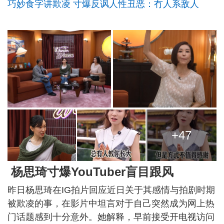
巧妙食字讲欺凌 寸爆反讽人性丑恶：冇人系敌人
+47
杨思琦寸爆YouTuber盲目跟风
昨日杨思琦在IG拍片回应近日关于其感情与拍剧时期
被欺凌的事，在影片中坦言对于自己突然成为网上热
门话题感到十分意外。她解释，早前接受开电视访问