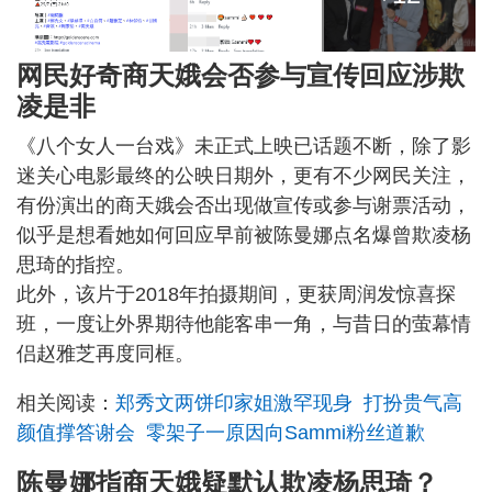
网民好奇商天娥会否参与宣传回应涉欺
凌是非
《八个女人一台戏》未正式上映已话题不断，除了影
迷关心电影最终的公映日期外，更有不少网民关注，
有份演出的商天娥会否出现做宣传或参与谢票活动，
似乎是想看她如何回应早前被陈曼娜点名爆曾欺凌杨
思琦的指控。
此外，该片于2018年拍摄期间，更获周润发惊喜探
班，一度让外界期待他能客串一角，与昔日的萤幕情
侣赵雅芝再度同框。
相关阅读：
郑秀文两饼印家姐激罕现身 打扮贵气高
颜值撑答谢会 零架子一原因向Sammi粉丝道歉
陈曼娜指商天娥疑默认欺凌杨思琦？