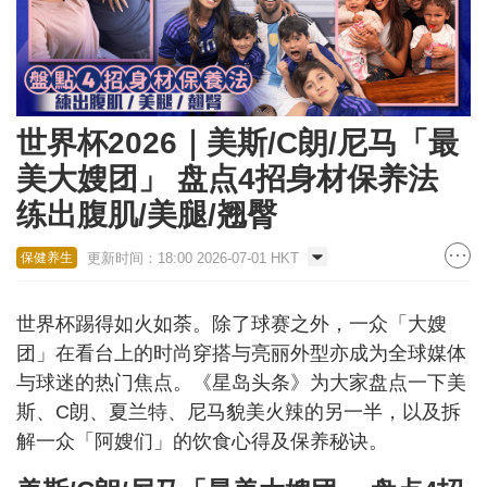
世界杯2026｜美斯/C朗/尼马「最
美大嫂团」 盘点4招身材保养法
练出腹肌/美腿/翘臀
更新时间：18:00 2026-07-01 HKT
保健养生
世界杯踢得如火如荼。除了球赛之外，一众「大嫂
团」在看台上的时尚穿搭与亮丽外型亦成为全球媒体
与球迷的热门焦点。《星岛头条》为大家盘点一下美
斯、C朗、夏兰特、尼马貌美火辣的另一半，以及拆
解一众「阿嫂们」的饮食心得及保养秘诀。