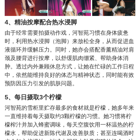
4、精油按摩配合热水浸脚
由于经常需要拍摄动作戏，河智苑习惯在身体疲惫
时，利用热水浸脚（泡脚）来放松全身，从而促进血
液循环并缓解压力。同时，她亦会搭配香薰精油对肩
颈及腰背进行按摩，以舒缓肌肉绷紧、帮助身体消
肿。透过内外兼顾休息方式，让她在忙碌的工作日程
中，依然能维持良好的体态与精神状态，同时能有效
预防因压力引发的肌肤问题。
5、每日摄取3个柠檬
河智苑的雪柜里贮存最多的食材就是柠檬，她多年来
一直维持着每天摄取约3颗柠檬的习惯。她习惯将柠
檬榨汁并加入蜂蜜调味，每天空腹饮用一杯温热的柠
檬水，帮助促进新陈代谢及改善肤质；甚至连喝酒时