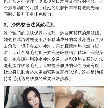
也会加入柠檬汁，以减少翌日水肿及宿醉的机会。这
个排毒消肿的习惯，让她的肌肤长年维持透亮光泽，
同时亦提升了身体免疫力。
6、冷热交替法紧致毛孔
这个独门的肌肤保养小技巧，源自河智苑的亲姐姐。
她会在沐浴时先使用含有精油成分的磨砂膏进行全身
去角质，但不会立即冲洗，而是直接泡热水澡（浸
浴），让全身毛孔扩张并充分吸收精油精华。浸完澡
后，她会随即用冷水冲洗全身。这种冷热交替的方法
能刺激并收敛毛孔，大幅提升肌肤的弹性与光滑度，
让全身肌肤看起来更加紧致且富有光泽，这亦是她维
持零毛孔透亮肤质的重要日常步骤。