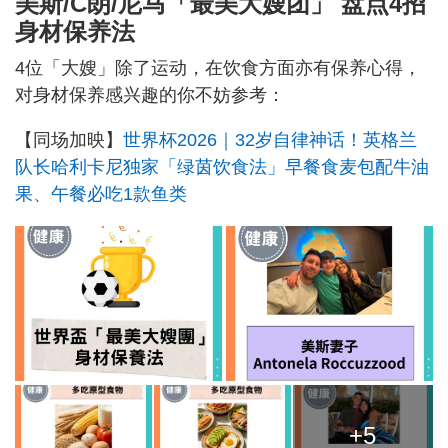
美斯/C朗/尼马「最美大嫂团」 盘点4招
身材保养法
4位「大嫂」除了运动，在饮食方面亦有保养心得，
对身材保养感兴趣的你不妨参考：
【同场加映】
世界杯2026｜32岁自律神话！英格兰
队长哈利卡尼独家「绿茵饮食法」早餐食麦包配牛油
果、午餐必吃1款鱼类
+5