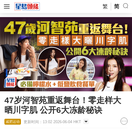
繁
简
47岁河智苑重返舞台！零走样大
晒川字肌 公开6大冻龄秘诀
更新时间：13:02 2026-06-04 HKT
减肥运动