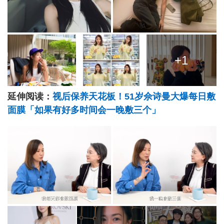
+1
延伸阅读：
视后保养天花板！51岁佘诗曼大爆每日敷
面膜「如果有好多时间会一晚敷三个」