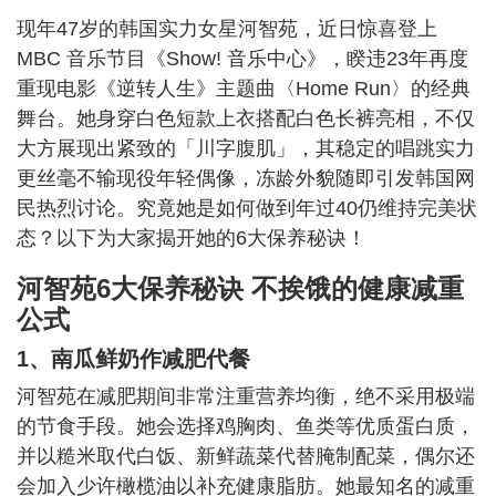
现年47岁的韩国实力女星河智苑，近日惊喜登上
MBC 音乐节目《Show! 音乐中心》，睽违23年再度
重现电影《逆转人生》主题曲〈Home Run〉的经典
舞台。她身穿白色短款上衣搭配白色长裤亮相，不仅
大方展现出紧致的「川字腹肌」，其稳定的唱跳实力
更丝毫不输现役年轻偶像，冻龄外貌随即引发韩国网
民热烈讨论。究竟她是如何做到年过40仍维持完美状
态？以下为大家揭开她的6大保养秘诀！
河智苑6大保养秘诀
不挨饿的健康减重
公式
1、南瓜鲜奶作减肥代餐
河智苑在减肥期间非常注重营养均衡，绝不采用极端
的节食手段。她会选择鸡胸肉、鱼类等优质蛋白质，
并以糙米取代白饭、新鲜蔬菜代替腌制配菜，偶尔还
会加入少许橄榄油以补充健康脂肪。她最知名的减重