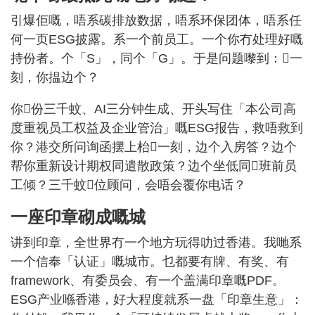
引爆佢嘅，唔系碳排放数据，唔系环保团体，唔系任
何一页ESG披露。系一个前员工。一个你冇处理好嘅
持份者。个「S」，同个「G」。于是问题嚟到：𠮶一
刻，你揾边个？
你𠮶份三千蚊、AI三分钟生成、开头写住「本公司高
度重视员工权益及企业管治」嘅ESG报告，救唔救到
你？港交所问询函摆上枱𠮶一刻，边个入房答？边个
帮你重新设计期权同遣散政策？边个坐低同𠮶班前员
工倾？三千蚊𠮶位顾问，会唔会覆你电话？
一座印章砌成嘅城
讲到印章，全世界冇一个地方玩得叻过香港。我哋系
一个信奉「认证」嘅城市。乜都要有牌、有奖、有
framework、有委员会、有一个盖满印章嘅PDF。
ESG产业喺香港，好大程度就系一盘「印章生意」：