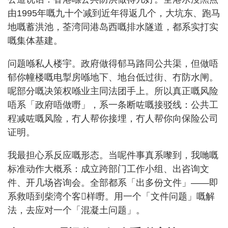
由1995年嘅九十个减到近年得返几个，大坑东、跑马
地嘅蓄洪池，荃湾同港岛西嘅排水隧道，都系实打实
嘅集体基建。
问题喺私人楼宇。政府做得郁马路同公共渠，但做唔
郁你幢楼嘅电掣房喺地下、地台低过街、冇防水闸。
呢部分嘅决策权喺业主同法团手上。所以真正嘅风险
唔系「政府唔做嘢」，系一条断咗嘅接驳线：公共工
程减咗嘅风险，冇人帮你接埋，冇人帮你向保险公司
证明。
我最担心系反应嘅形态。当呢件事真系嚟到，我哋嘅
标准动作大概系：成立跨部门工作小组、出咨询文
件、开几场咨询会。全部都系「出多份文件」——即
系救唔到柴湾个客𠮶样嘢。用一个「文件问题」嘅解
法，去应对一个「混凝土问题」。