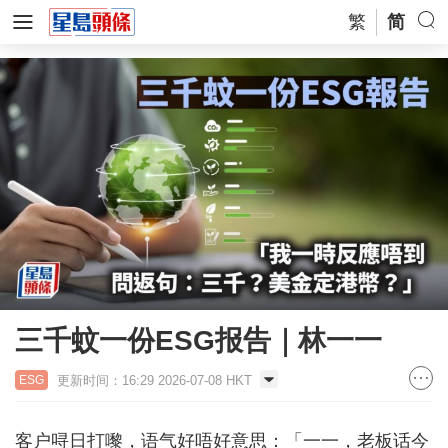
繁
简
三千蚊一份ESG报告｜林一一
更新时间：16:29 2026-07-08 HKT
ESG
客户㖊日打嚟，语气好唔好意思：「一一，老板话今