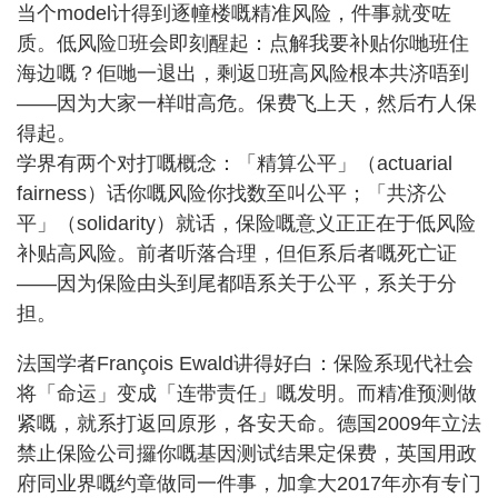
当个model计得到逐幢楼嘅精准风险，件事就变咗
质。低风险𠮶班会即刻醒起：点解我要补贴你哋班住
海边嘅？佢哋一退出，剩返𠮶班高风险根本共济唔到
——因为大家一样咁高危。保费飞上天，然后冇人保
得起。
学界有两个对打嘅概念：「精算公平」（actuarial
fairness）话你嘅风险你找数至叫公平；「共济公
平」（solidarity）就话，保险嘅意义正正在于低风险
补贴高风险。前者听落合理，但佢系后者嘅死亡证
——因为保险由头到尾都唔系关于公平，系关于分
担。
法国学者François Ewald讲得好白：保险系现代社会
将「命运」变成「连带责任」嘅发明。而精准预测做
紧嘅，就系打返回原形，各安天命。德国2009年立法
禁止保险公司攞你嘅基因测试结果定保费，英国用政
府同业界嘅约章做同一件事，加拿大2017年亦有专门