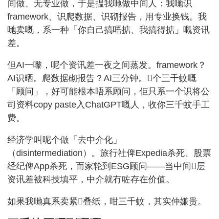
间做、无专业做，于是揾我哋做中间人：我哋识
framework、识爬数据、识砌报告，用专业换钱。我
哋卖嘅，系一种「你自己搞唔掂、我搞得掂」嘅资讯
差。
但AI一嚟，呢个资讯差一夜之间蒸发。framework？
AI识晒。爬数据砌报告？AI三分钟。𠮶个三千蚊嘅
「顾问」，好可能根本唔系顾问，佢只系一个识将公
司资料copy paste入ChatGPT嘅人，收你三千蚊手工
费。
经济学叫呢个做「去中介化」
（disintermediation）。旅行社俾Expedia杀死、股票
经纪俾App杀死，而家轮到ESG顾问——当中间𠮶层
资讯差被科技填平，中介就冇咗存在价值。
如果我哋真系卖紧𠮶叠纸，咁三千蚊，其实仲嫌贵。