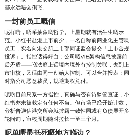
都永远唔会孭飞。
一封前员工嘅信
呢样嘢，唔系抽象嘅哲学。上星期就有活生生嘅示
范。小红书赴港上市前夕，一名自称前商业化主管嘅
员工，实名向港交所上市部同证监会提交「上市合规
投诉」。指控话得好白：公司嘅VIE架构信息披露前
后矛盾——喺法庭上话境内境外冇控制关联，去到上
市审核，又话由同一创始人控制、可以合并报表；同
时指公司恶意裁员，规避期权兑付。
呢啲目前只系一方指控，真确与否有待监管查证，小
红书亦未被裁定有任何不当。但市场已经开始计数，
分析普遍估港交所会就披露一致性同或有负债展开多
轮问询，审核周期随时拉长一至三个月。
呢单嘢最抵死嘅地方喺边？