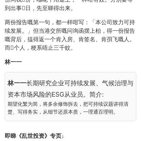
到出事𠮶日，先至睇得出来。
两份报告嘅第一句，都一样咁写：「本公司致力可持
续发展。」但当港交所嘅问询函摆上枱，得一份报告
嘅背后，揾得返一个肯入房、肯签名、肯孭飞嘅人。
而𠮶个人，梗系唔止三千蚊。
林一一
林一一
长期研究企业可持续发展、气候治理与
资本市场风险的ESG从业员。简介:
期望化繁为简，将多余修饰拆去，把可持续议题讲得清
楚、写得务实，从细节还原本质，一理通百理明。
即睇《乱世投资》专页↓