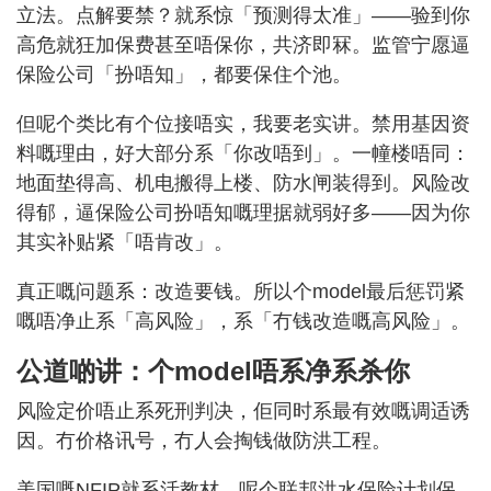
立法。点解要禁？就系惊「预测得太准」——验到你
高危就狂加保费甚至唔保你，共济即冧。监管宁愿逼
保险公司「扮唔知」，都要保住个池。
但呢个类比有个位接唔实，我要老实讲。禁用基因资
料嘅理由，好大部分系「你改唔到」。一幢楼唔同：
地面垫得高、机电搬得上楼、防水闸装得到。风险改
得郁，逼保险公司扮唔知嘅理据就弱好多——因为你
其实补贴紧「唔肯改」。
真正嘅问题系：改造要钱。所以个model最后惩罚紧
嘅唔净止系「高风险」，系「冇钱改造嘅高风险」。
公道啲讲：个model唔系净系杀你
风险定价唔止系死刑判决，佢同时系最有效嘅调适诱
因。冇价格讯号，冇人会掏钱做防洪工程。
美国嘅NFIP就系活教材。呢个联邦洪水保险计划保