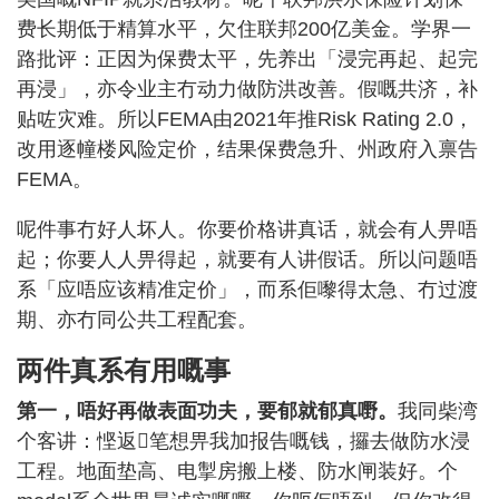
费长期低于精算水平，欠住联邦200亿美金。学界一
路批评：正因为保费太平，先养出「浸完再起、起完
再浸」，亦令业主冇动力做防洪改善。假嘅共济，补
贴咗灾难。所以FEMA由2021年推Risk Rating 2.0，
改用逐幢楼风险定价，结果保费急升、州政府入禀告
FEMA。
呢件事冇好人坏人。你要价格讲真话，就会有人畀唔
起；你要人人畀得起，就要有人讲假话。所以问题唔
系「应唔应该精准定价」，而系佢嚟得太急、冇过渡
期、亦冇同公共工程配套。
两件真系有用嘅事
第一，唔好再做表面功夫，要郁就郁真嘢。
我同柴湾
个客讲：悭返𠮶笔想畀我加报告嘅钱，攞去做防水浸
工程。地面垫高、电掣房搬上楼、防水闸装好。个