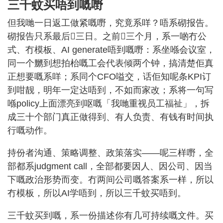
三千蚊买唔到嘅嘢
但我哋一日返工做紧嘅嘢，究竟系咩？唔系砌报告。
砌报告只系最后𠮶三日。之前𠮶三个月，系一啲冇公
式、冇模板、AI generate唔到嘅嘢：系坐喺会议室，
同一个嬲到想拍枱嘅工会代表倾两个钟，搞清楚佢真
正想要嘅系咩；系同个CFO嗌交，话佢知呢条KPI订
到咁靓，明年一定达唔到，不如而家改；系将一句写
喺policy上面漂亮到呕嘅「我哋重视员工福祉」，拆
成三十个部门真正做得到、有人负责、有钱有时间执
行嘅动作。
持份者沟通、策略调整、政策落实——呢三样嘢，全
部都系judgment call，全部都要因人、因公司、因当
下嘅政治形势而变。冇两间公司嘅答案系一样，所以
冇模板，所以AI学唔到，所以三千蚊买唔到。
三千蚊买到嘅，系一份描述你有几可持续嘅文件。买