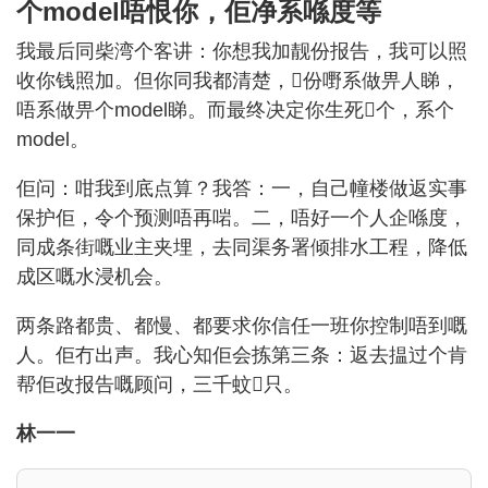
个model唔恨你，佢净系喺度等
我最后同柴湾个客讲：你想我加靓份报告，我可以照
收你钱照加。但你同我都清楚，𠮶份嘢系做畀人睇，
唔系做畀个model睇。而最终决定你生死𠮶个，系个
model。
佢问：咁我到底点算？我答：一，自己幢楼做返实事
保护佢，令个预测唔再啱。二，唔好一个人企喺度，
同成条街嘅业主夹埋，去同渠务署倾排水工程，降低
成区嘅水浸机会。
两条路都贵、都慢、都要求你信任一班你控制唔到嘅
人。佢冇出声。我心知佢会拣第三条：返去揾过个肯
帮佢改报告嘅顾问，三千蚊𠮶只。
林一一