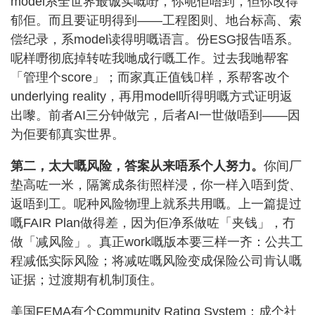
model系全世界最诚实嘅嘢，你呃佢唔到，但你改得
郁佢。而且要证明得到——工程图则、地台标高、索
偿纪录，系model读得明嘅语言。份ESG报告唔系。
呢样嘢彻底掉转咗我哋成行嘅工作。过去我哋帮客
「管理个score」；而家真正值钱𠮶样，系帮客改个
underlying reality，再用model听得明嘅方式证明返
出嚟。前者AI三分钟做完，后者AI一世做唔到——因
为佢要郁真实世界。
第二，太大嘅风险，答案从来唔系个人努力。
你间厂
垫高咗一米，隔篱成条街照样浸，你一样入唔到货、
返唔到工。呢种风险物理上就系共用嘅。上一篇提过
嘅FAIR Plan做得差，因为佢净系做咗「夹钱」，冇
做「减风险」。真正work嘅版本要三样一齐：公共工
程减低实际风险；将减咗嘅风险变成保险公司肯认嘅
证据；过渡期有机制顶住。
美国FEMA有个Community Rating System：成个社