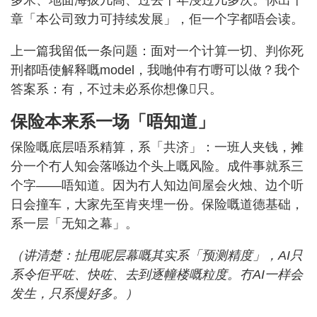
章「本公司致力可持续发展」，佢一个字都唔会读。
上一篇我留低一条问题：面对一个计算一切、判你死
刑都唔使解释嘅model，我哋仲有冇嘢可以做？我个
答案系：有，不过未必系你想像𠮶只。
保险本来系一场「唔知道」
保险嘅底层唔系精算，系「共济」：一班人夹钱，摊
分一个冇人知会落喺边个头上嘅风险。成件事就系三
个字——唔知道。因为冇人知边间屋会火烛、边个听
日会撞车，大家先至肯夹埋一份。保险嘅道德基础，
系一层「无知之幕」。
（讲清楚：扯甩呢层幕嘅其实系「预测精度」，AI只
系令佢平咗、快咗、去到逐幢楼嘅粒度。冇AI一样会
发生，只系慢好多。）