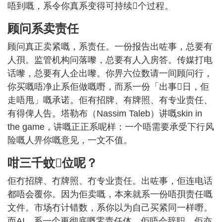
唔到嘅，系令你真系变得可持续𠮶个过程。
顾问系卖责任
顾问真正卖紧嘅，系责任。一份报告出咗事，总要有
人孭。监管机构问落嚟，总要有人入房答。传媒打电
话嚟，总要有人企出嚟。你畀六位数请一间顾问行，
你买嘅唔净止系佢做嘅嘢，而系一份「出事𠮶日，佢
走唔甩」嘅承诺。佢有招牌、有牌照、有专业责任、
有得俾人告。塔勒布（Nassim Taleb）讲嘅skin in
the game，讲嘅正正系呢样：一个唔需要承受下行风
险嘅人畀你嘅意见，一文不值。
咁三千蚊𠮶位呢？
佢冇招牌、冇牌照、冇专业责任。出咗事，佢连电话
都唔会覆你。因为佢卖嘅，本来就系一份唔孭责任嘅
文件。市场冇计错数，系你以为自己买紧同一样嘢。
而AI，系一个更彻底嘅零责任体。佢唔会辞职，佢亦