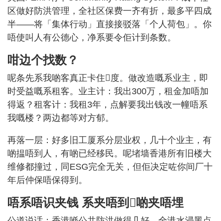
区做好防洪管理，全社区保费一齐有折，最多平四成
半——将「集体行动」直接接驳落「个人荷包」。你
唔使叫人有公德心，净系要令佢计到条数。
咁边个找数？
呢条先系我啲客真正卡住𠮶度。做改造嘅系业主，即
时受益嘅系租客。业主计：我出300万，租金加唔加
得返？租客计：我租3年，点解要我出钱改一幢唔系
我嘅楼？两边都等对方郁。
再落一层：好多旧工厦系分层业权，几十个业主，有
啲揾唔到人，有啲已经移民。呢堵墙香港所有旧楼大
维修都撞过，同ESG完全无关，但佢决定咗你间厂十
年后仲保唔保得到。
唔系唔识夹钱 系夹唔到𠮶啲夹唔埋
公道说话：香港喺公共防洪做得几好。全港水浸黑点