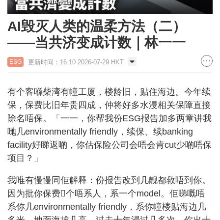
AI毁灭人类的温柔方法（二）
——当共济变成计数｜林一一
更新时间：16:10 2026-07-29 HKT
ESG
有个客喺柴湾有幢工厦，楼龄旧，贴住海边。今年续
保，保费比旧年贵四成，仲将好多水浸相关保障直接
除名唔保。「一一，你帮我份ESG报告加多两章讲我
哋几environmentally friendly，续保、续banking
facility好睇返啲，你估保险公司会唔会肯cut少啲唔保
项目？」
我唯有慢慢同佢解释：份报告改到几靓都救唔到你。
因为批你保费𠮶个唔系人，系一个model。佢睇嘅唔
系你几environmentally friendly，系你幢楼贴海边几
多米、地面海拔几高、过去十年浸过几多次。你出十