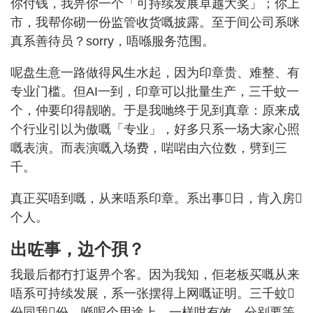
你付钱，我畀你一个「可持续发展卓越大奖」；你上
市，我帮你砌一份监管收货嘅披露。至于间公司系咪
真系善待员？sorry，唔喺服务范围。
呢盘生意一路做得风生水起，因为印章贵、难整、有
专业门槛。但AI一到，印章可以批量生产，三千蚊一
个，仲要印得靓啲。于是我哋终于见到真章：原来成
个行业引以为傲嘅「专业」，好多只系一场大家心照
嘅表演。而表演嘅入场费，啱啱由六位数，劈到三
千。
真正买唔到嘅，从来唔系印章。系出事𠮶日，肯入房𠮶
个人。
出咗事，边个孭？
我最后都冇打返畀个客。因为我知，佢老板买嘅从来
唔系可持续发展，系一张摆得上网嘅证明。三千蚊𠮶
份同我𠮶份，喺呢个用途上，一样咁有效。分别要等