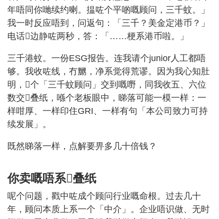
年唔同你哋续约喇。揾咗个平啲嘅顾问，三千蚊。」
我一时反应唔到，问返句：「三千？美金定港币？」
电话𠮶边静咗两秒，答：「……梗系港币啦。」
三千港蚊。一份ESG报告。连我请个junior人工都唔
够。我收咗线，冇嬲，净系觉得荒谬。因为我心知肚
明，𠮶个「三千蚊顾问」交到嘅嘢，同我收五、六位
数交𠮶叠纸，喺个老板眼中，睇落可能一模一样：一
样咁厚、一样印住GRI、一样有句「本公司致力可持
续发展」。
既然睇落一样，点解要畀多几十倍钱？
你卖嘅唔系𠮶叠纸
呢个问题，戳中咗成个顾问行业嘅命根。过去几十
年，顾问本质上系一个「中介」。企业唔识做、无时