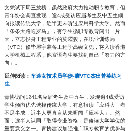
文凭试下周三放榜，虽然政府大力推动职专教育，但
青年协会调查发现，逾4成受访应届考生及中五生倾
向报读传统大学，近半更未听过应用科学大学。然而
「条条大路通罗马」，有学生循职专教育闯出一片
天，立志投身工程专业的莫曜骏，在职业训练局
（VTC）修毕屋宇装备工程学高级文凭，将入读香港
大学机械工程系，他寄语考生要找到自己「努力的方
向」。
延伸阅读︰
车迷女技术员学徒-膺VTC杰出菁英练习
生
青协访问1241名应届考生及中五生，发现逾4成受访
学生倾向优先选择传统大学，有意报读「应科大」者
不足半成，近半人更直言从未听闻「应科大」。然
而，逾半人认同「取得专业资格」是修读大学学位的
重要意义之一。青协建议加强推广职专教育的优势与