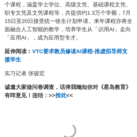
个课程，涵盖学士学位、高级文凭、基础课程文凭、
职专文凭及文凭课程等，共提供约1.3万个学额，7月
15日至20日接受统一收生计划申请。来年课程亦将全
面融合人工智能的教学，培养学生从「识用AI」走向
「应用AI」，成为应用型专才。
延伸阅读︰
VTC要求教员修读AI课程-推虚拟导师支
援学生
实习记者 张骏宏
诚邀大家做问卷调查，话俾我哋知你对《星岛教育》
有咩意见！连结：>>
按此
<<