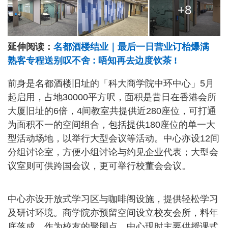
+8
延伸阅读：
名都酒楼结业｜最后一日营业订枱爆满
熟客专程送别叹不舍 : 唔知再去边度饮茶 !
前身是名都酒楼旧址的「科大商学院中环中心」5月
起启用，占地30000平方呎，面积是昔日在香港会所
大厦旧址的6倍，4间教室共提供近280座位，可打通
为面积不一的空间组合，包括提供180座位的单一大
型活动场地，以举行大型会议等活动。中心亦设12间
分组讨论室，方便小组讨论与约见企业代表；大型会
议室则可供跨国会议，更可举行校董会会议。
中心亦设开放式学习区与咖啡阁设施，提供轻松学习
及研讨环境。商学院亦预留空间设立校友会所，料年
底落成，作为校友的聚脚点。中心现时主要供授课式