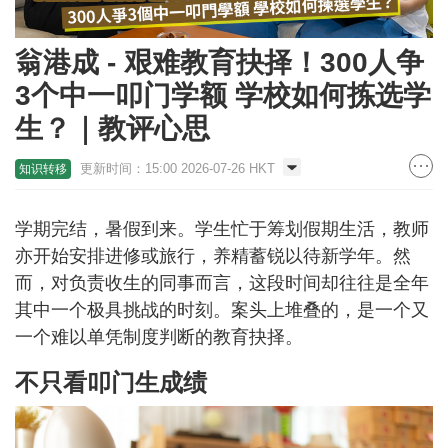
翁港成 - 艰难教育抉择！300人争
3个中一叩门学额 学校如何拣选学
生？｜教评心思
更新时间：15:00 2026-07-26 HKT
知识转移
学期完结，暑假到来。学生忙于筹划假期生活，教师
亦开始安排进修或旅行，养精蓄锐以待新学年。然
而，对负责收生的同事而言，这段时间却往往是全年
其中一个极具挑战的时刻。案头上堆叠的，是一个又
一个难以单凭制度判断的教育抉择。
不只看叩门生成绩