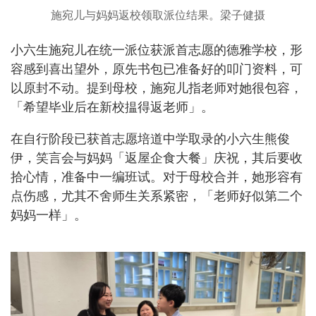
施宛儿与妈妈返校领取派位结果。梁子健摄
小六生施宛儿在统一派位获派首志愿的德雅学校，形
容感到喜出望外，原先书包已准备好的叩门资料，可
以原封不动。提到母校，施宛儿指老师对她很包容，
「希望毕业后在新校揾得返老师」。
在自行阶段已获首志愿培道中学取录的小六生熊俊
伊，笑言会与妈妈「返屋企食大餐」庆祝，其后要收
拾心情，准备中一编班试。对于母校合并，她形容有
点伤感，尤其不舍师生关系紧密，「老师好似第二个
妈妈一样」。