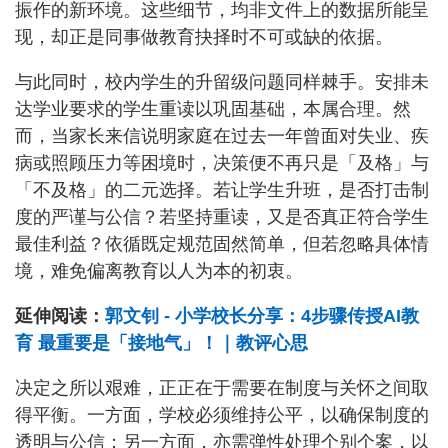
振作的新环境。这些细节，均非文件上的数据所能呈
现，却正是同事做教育抉择时不可或缺的依据。
与此同时，校内学生的升留级问题同样棘手。安排未
达学业要求的学生重读以巩固基础，本属合理。然
而，当家长来信说明家庭在过去一年曾面对失业、疾
病或照顾压力等困境时，决策便不再只是「及格」与
「不及格」的二元选择。若让学生升班，是否打击制
度的严谨与公信？若坚持重读，又是否真正符合学生
最佳利益？依循既定规范固然简单，但若忽略具体情
境，难免偏离教育以人为本的初衷。
延伸阅读：
郭文钊 - 小学校长分享：4步骤传授AI教
育 最重要是「接地气」！｜教评心思
决定之所以艰难，正正在于需要在制度与关怀之间取
得平衡。一方面，学校必须维持公平，以确保制度的
透明与公信；另一方面，亦需弹性处理个别个案，以