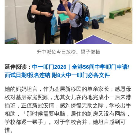
升中派位今日放榜。梁子健摄
延伸阅读：
中一叩门2026｜全港56间中学叩门申请/
面试日期/报名连结 附8大中一叩门必备文件
她的妈妈坦言，作为基层新移民的单亲家长，感恩母
校对基层家庭照顾，尤其女儿在内地完成小一后来港
插班，正值新冠疫情，感到傍徨无助之际，学校出手
相助，「那时候需要电脑，居住的㓥房又没有网络，
学校都逐一帮手」。对于学校合并，她坦言感到可
惜。