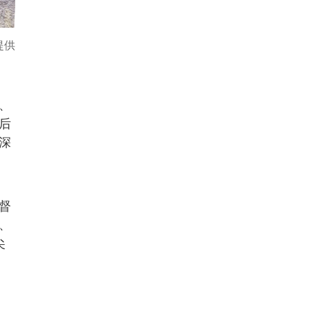
提供
、
后
深
督
、
尖