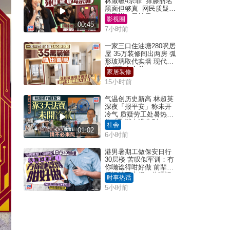
林淑敏4宗罪 撑滕丽名
黑面但够真 网民质疑：
真系咁一早被雪
影视圈
00:45
7小时前
一家三口住油塘280呎居
屋 35万装修间出两房 弧
形玻璃取代实墙 现代神
枱柜融入玄关
家居装修
15小时前
气温创历史新高 林超英
深夜「报平安」称未开
冷气 质疑劳工处暑热警
告「取消也没分别」
社会
01:02
6小时前
港男暑期工做保安日行
30层楼 苦叹似军训：冇
你哋谂得咁好做 前辈传
授揾笋工心得：你唔识
时事热话
拣盘啫｜Juicy叮
5小时前