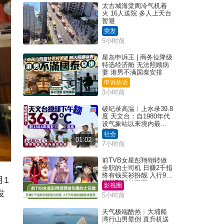
太古城海棠阁冷气机着
火 16人送院 多人上天台
暂避
突发
5小时前
星岛申诉王 | 商务位降级
特选经济舱 无法照顾病
妻 港男不满国泰安排
申诉热话
3小时前
破纪录高温︱上水录39.8
度 天文台：自1980年代
设气象站以来境内最高
纪录
社会
01:02
7小时前
前TVB女星彭翔翎转做
全职的士司机 日赚2千指
终有钱买衫扮靓 入行9年
月1
被封翻版林夏薇
影视圈
发
5小时前
天气极端酷热︱大埔船
湾行山男晕倒 直升机送