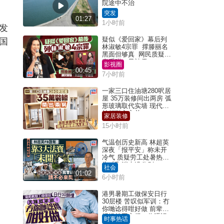
院途中不治
突发
01:27
1小时前
发
疑似《爱回家》幕后列
国
林淑敏4宗罪 撑滕丽名
黑面但够真 网民质疑：
真系咁一早被雪
影视圈
00:45
7小时前
一家三口住油塘280呎居
屋 35万装修间出两房 弧
形玻璃取代实墙 现代神
枱柜融入玄关
家居装修
15小时前
气温创历史新高 林超英
深夜「报平安」称未开
冷气 质疑劳工处暑热警
告「取消也没分别」
社会
01:02
6小时前
港男暑期工做保安日行
30层楼 苦叹似军训：冇
你哋谂得咁好做 前辈传
授揾笋工心得：你唔识
时事热话
拣盘啫｜Juicy叮