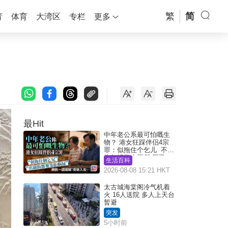
繁
简
育
体育
大湾区
专栏
更多
最Hit
中年老公系最可怕嘅生
物？ 港女狂踩伴侣4宗
罪：似拖住个乞儿 不解
为何经常去厕所 网民一
生活百科
语道破
2026-08-08 15:21 HKT
太古城海棠阁冷气机着
火 16人送院 多人上天台
暂避
突发
5小时前