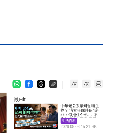
最Hit
中年老公系最可怕嘅生
物？ 港女狂踩伴侣4宗
罪：似拖住个乞儿 不解
为何经常去厕所 网民一
生活百科
语道破
2026-08-08 15:21 HKT