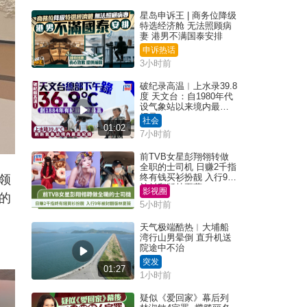
星岛申诉王 | 商务位降级
特选经济舱 无法照顾病
妻 港男不满国泰安排
申诉热话
3小时前
破纪录高温︱上水录39.8
度 天文台：自1980年代
设气象站以来境内最高
纪录
社会
01:02
7小时前
前TVB女星彭翔翎转做
全职的士司机 日赚2千指
终有钱买衫扮靓 入行9年
领
被封翻版林夏薇
影视圈
的
5小时前
天气极端酷热︱大埔船
湾行山男晕倒 直升机送
院途中不治
突发
01:27
1小时前
疑似《爱回家》幕后列