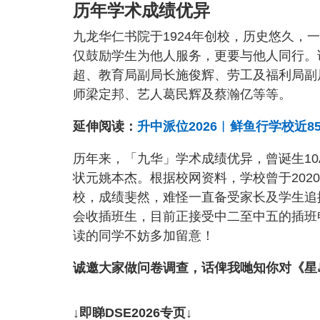
历年学术成绩优异
九龙华仁书院于1924年创校，历史悠久，一直秉持「
仅鼓励学生为他人服务，更要与他人同行。
超、教育局副局长施俊辉、劳工及福利局副
师梁定邦、艺人葛民辉及蔡瀚亿等等。
延伸阅读：
升中派位2026︱鲜鱼行学校近
历年来，「九华」学术成绩优异，曾诞生10A
状元姚本杰。根据校网资料，学校曾于202
校，成绩斐然，难怪一直备受家长及学生追
会收插班生，目前正接受中二至中五的插班
读的同学不妨多加留意！
诚邀大家做问卷调查，话俾我哋知你对《星
↓即睇DSE2026专页↓