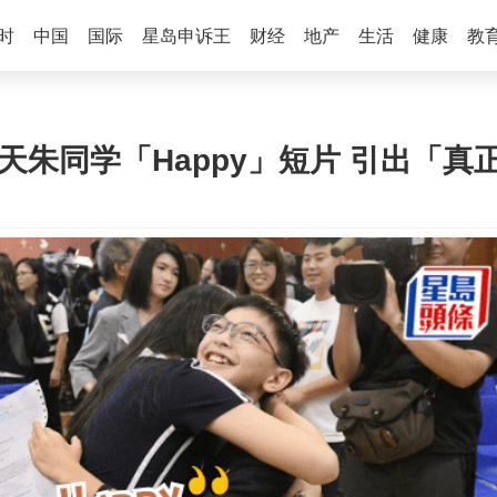
时
中国
国际
星岛申诉王
财经
地产
生活
健康
教
油天朱同学「Happy」短片 引出「