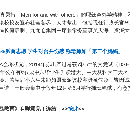
Men for and with others」的耶稣会办学精神，
该校校友遍布社会各界，人才辈出，包括现任行政长官李
局长何启明、九龙仓集团主席兼常务董事吴天海、资深大
85%派首志愿 学生对合并伤感 称老师如「第二个妈妈」
会考状元，2014年亦出产过考获7科5**的文凭试（DSE
0年公布有约7成中六毕业生升读港大、中大及科大三大名
捧。若应届小六生未能如愿获派该校亦毋须气馁，皆因该
申请，一般会集中于每年12月及6月举行插班笔试，有意
岛教育》有咩意见！连结：>>
按此
<<