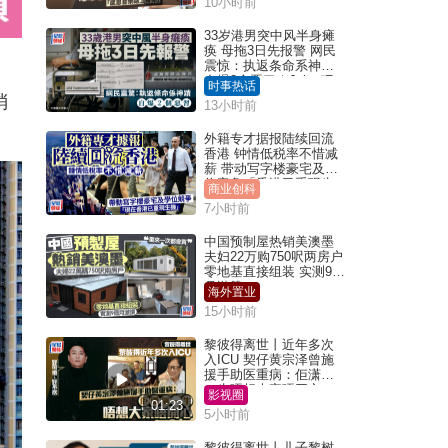
10小时前
33岁港男突中风半身瘫
痪 母拖3日先报警 网民
震惊：执返条命系神迹
自爆2个恶习｜Juicy叮
时事热话
消
13小时前
外籍专才据报陆续回流
香港 钟情低税率不惜减
薪 带动写字楼豪宅及学
位竞争「香港已重现生
商业创科
机」
7小时前
中国预制屋热销美澳墨
夫妇22万购750呎两房户
零地基直接组装 实测9个
月激赞
海外置业
15小时前
黎彼得离世丨近年多次
入ICU 契仔黄宗泽曾施
援手助医重病：佢潇洒
一生唔想大家唔开心
影视圈
01:23
5小时前
黎彼得离世丨儿子黎树