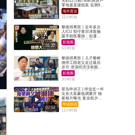
夫妇22万购750呎两房户
零地基直接组装 实测9个
月激赞
海外置业
15小时前
黎彼得离世丨近年多次
入ICU 契仔黄宗泽曾施
援手助医重病：佢潇洒
一生唔想大家唔开心
影视圈
01:23
5小时前
黎彼得离世丨儿子黎树
德停工陪老父走过最后
岁月 澄清经济没有困
难：传闻有夸张成份
影视圈
20:30
3小时前
星岛申诉王 | 停业近一年
尖东大富豪低调重开 独
家相片曝光 复业前夕被
淋油「赠庆」
申诉热话
02:52
11小时前