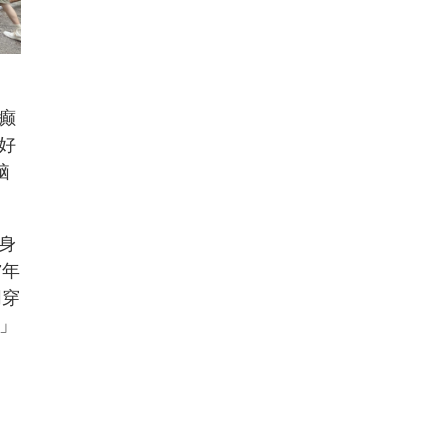
癫
好
脑
身
7年
同穿
华」