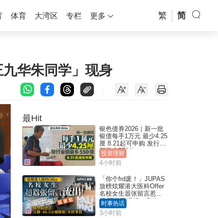
繁
简
育
体育
大湾区
专栏
更多
真正九华朱同学」现身
最Hit
银色债券2026｜新一批
银债每手1万元 最少4.25
厘 8.21起可申购 发行金
额最多550亿
投资理财
4小时前
「你个frd废！」JUPAS
放榜炫耀港大医科Offer
名校女生嚣张留言惹众
怒 医学院澄清：宣称
时事热话
「40.5分获录取」不符事
3小时前
实｜Juicy叮