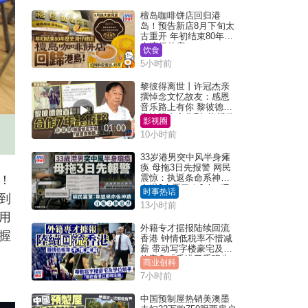
檀岛咖啡饼店回归港
岛！预告新店8月下旬太
古重开 年初结束80年历
史湾仔总店
饮食
5小时前
黎彼得离世丨许冠杰亲
撰悼念文忆故友：感恩
音乐路上有你 黎彼德曾
直认唔夹合作7年终拆伙
影视圈
01:00
10小时前
33岁港男突中风半身瘫
痪 母拖3日先报警 网民
震惊：执返条命系神迹
！
自爆2个恶习｜Juicy叮
时事热话
笑到
13小时前
用
外籍专才据报陆续回流
握
香港 钟情低税率不惜减
薪 带动写字楼豪宅及学
位竞争「香港已重现生
商业创科
机」
7小时前
中国预制屋热销美澳墨