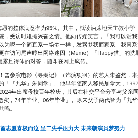
志愿的整体满意率为95%。其中，就读油蔴地天主教小学
院，受访时难掩兴奋之情。他向传媒笑言，「我可以话我
以为呢一个简直系一场梦一样，发紧梦我而家系。我真系
在访问尾声哼出网络迷因（Meme）「Happy猫」的洗
，其真情流露且得体的对答，随即在网上疯传。
！曾参演电影《寻秦记》（饰演项羽）的艺人朱鉴然，本
的「『九华』朱同学」。他早年随家人移民加拿大，199
2024年出席母校百年校庆，其后在社交平台分享与父亲
 老窦，74年毕业、06年毕业」。原来父子两代皆为「九
共鸣。
派首志愿喜极而泣 呈二失手压力大 未来朝演员梦努力