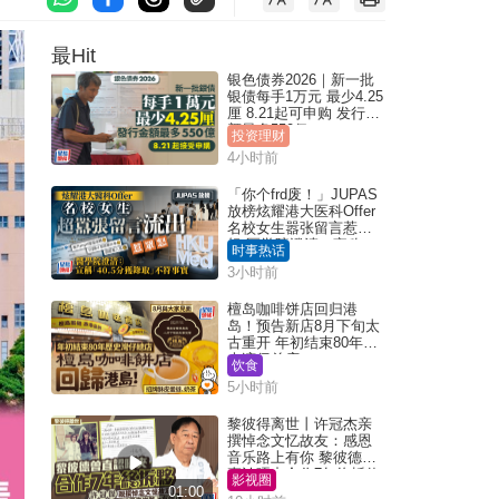
最Hit
银色债券2026｜新一批
银债每手1万元 最少4.25
厘 8.21起可申购 发行金
额最多550亿
投资理财
4小时前
「你个frd废！」JUPAS
放榜炫耀港大医科Offer
名校女生嚣张留言惹众
怒 医学院澄清：宣称
时事热话
「40.5分获录取」不符事
3小时前
实｜Juicy叮
檀岛咖啡饼店回归港
岛！预告新店8月下旬太
古重开 年初结束80年历
史湾仔总店
饮食
5小时前
黎彼得离世丨许冠杰亲
撰悼念文忆故友：感恩
音乐路上有你 黎彼德曾
直认唔夹合作7年终拆伙
影视圈
01:00