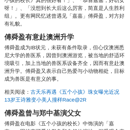
小孩的校长》真的很好看！」、「恭喜嘉嘉，好叻女
呀！」、「没想到长大后这么厉害，简直是人生胜利
组」。更有网民忆述曾遇见「嘉嘉」傅舜盈，对方好
有礼貌。
傅舜盈有意赴澳洲升学
傅舜盈成为IB状元，未获有条件取录，但心仪澳洲悉
尼大学的兽医系，因曾到澳洲游览，被当地的舒适环
境吸引，加上当地的兽医系设备齐全，因而有意赴澳
洲升学。傅舜盈又表示自己热爱与小动物相处，目标
成为兽医是有意义的事。
相关阅读：
古天乐再遇《五个小孩》珠女曝光近况
13岁王诗雅变小美人撞样Race@2R
傅舜盈曾与郑中基演父女
傅舜盈在电影《五个小孩的校长》中饰演的「嘉