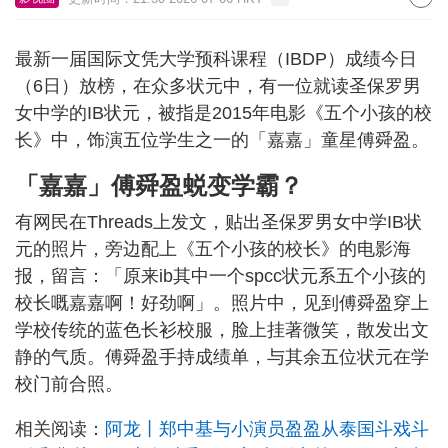
最新一届国际文凭大学预科课程（IBDP）成绩今日
（6日）放榜，在众多状元中，有一位就读圣保罗男
女中学的IB状元，被指是2015年电影《五个小孩的校
长》中，饰演五位学生之一的「嘉嘉」童星傅舜盈。
「嘉嘉」傅舜盈蜕变学霸？
有网民在Threads上发文，贴出圣保罗男女中学IB状
元的照片，旁边配上《五个小孩的校长》的电影海
报，留言：「原来ib其中一个spcc状元系五个小孩的
校长嘅嘉嘉啊！好劲啊」。照片中，见到傅舜盈穿上
学校传统的蓝色长衫校服，脸上挂著微笑，散发出文
静的气质。傅舜盈手持成绩单，与其余五位状元在学
校门前合照。
相关阅读：
阿龙丨郑中基与小演员盈盈从泰国斗戏斗