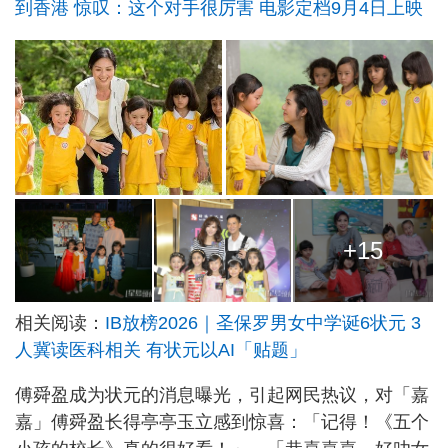
到香港 惊叹：这个对手很厉害 电影定档9月4日上映
+15
相关阅读：
IB放榜2026｜圣保罗男女中学诞6状元 3
人冀读医科相关 有状元以AI「贴题」
傅舜盈成为状元的消息曝光，引起网民热议，对「嘉
嘉」傅舜盈长得亭亭玉立感到惊喜：「记得！《五个