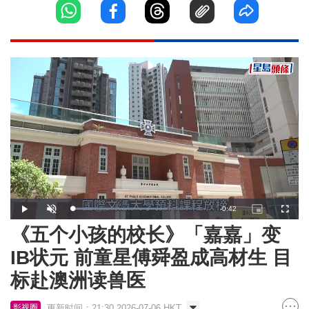
Remaining
-
0:42
Loaded
:
Play
Unmute
Picture-
Fullscr
70.98%
in-
Picture
《五个小孩的校长》「嘉嘉」变
Time
IB状元 前童星傅舜盈成高材生 目
标赴澳洲读兽医
更新时间：21:30 2026-07-06 HKT
影视圈