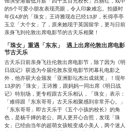
饰演全港最低月薪「四千五百元校长」吕丽红，戏中
的5个可爱小朋友表现亮眼，令人印象难忘。拍摄时
年仅4岁的「珠女」王诗雅现在已经13岁，长得亭亭
玉立「大个女」了，原来她现于英国留学，更与日前
亲身飞到伦敦出席电影节的古天乐相聚！
「珠女」重遇「东东」 遇上出席伦敦出席电影
节古天乐
古天乐日前亲身飞往伦敦出席电影节，除了因为《明
日战记》获选为今届伦敦东亚电影节闭幕礼电影之
外，他亦获大会颁发「亚洲影坛杰出成就奖」！现年
13岁的「珠女」王诗雅，跟妈妈一同出席《明日战
记》特别场，更专程跟古天乐相认，「珠女」表示：
「难得跟『东东哥哥』古天乐相聚感到非常开心。」
「东东哥哥」即古天乐于《五个小孩的校长》的角
色，是杨千嬅的老公。两人更开心合照，发现「珠
女」已经由当年的超萌女孩蜕变成小美人，两个迷人