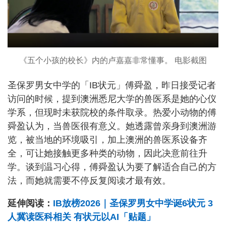
《五个小孩的校长》内的卢嘉嘉非常懂事。 电影截图
圣保罗男女中学的「IB状元」傅舜盈，昨日接受记者
访问的时候，提到澳洲悉尼大学的兽医系是她的心仪
学系，但现时未获院校的条件取录。热爱小动物的傅
舜盈认为，当兽医很有意义。她透露曾亲身到澳洲游
览，被当地的环境吸引，加上澳洲的兽医系设备齐
全，可让她接触更多种类的动物，因此决意前往升
学。谈到温习心得，傅舜盈认为要了解适合自己的方
法，而她就需要不停反复阅读才最有效。
延伸阅读：
IB放榜2026｜圣保罗男女中学诞6状元 3
人冀读医科相关 有状元以AI「贴题」