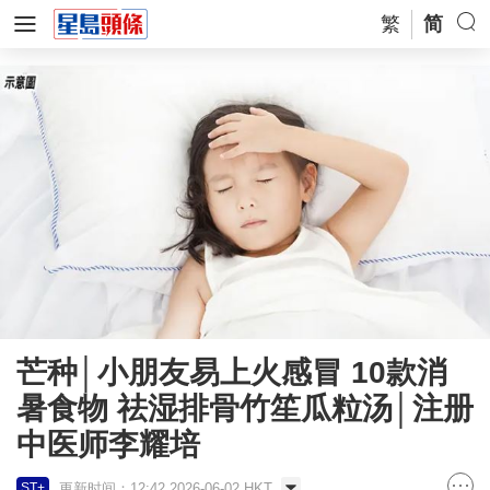
繁
简
芒种│小朋友易上火感冒 10款消
暑食物 祛湿排骨竹笙瓜粒汤│注册
中医师李耀培
更新时间：12:42 2026-06-02 HKT
ST+