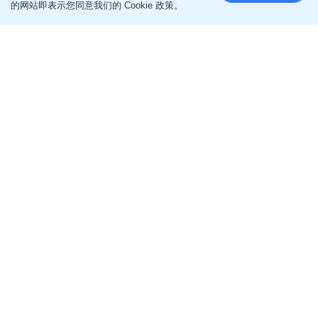
的网站即表示您同意我们的 Cookie 政策。
更多生活健康相关文章
即like
Oh爸妈FB
，紧贴一手亲子资讯
即follow
Ohpama IG