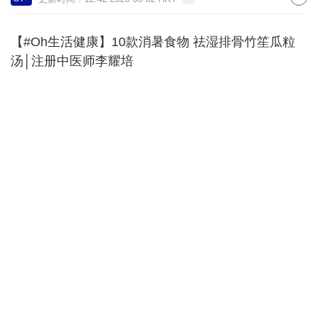
【#Oh生活健康】10款消暑食物 祛湿排骨竹笙瓜粒
汤│注册中医师李耀培