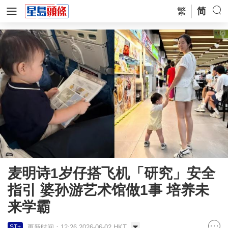
繁
简
麦明诗1岁仔搭飞机「研究」安全
指引 婆孙游艺术馆做1事 培养未
来学霸
更新时间：12:26 2026-06-02 HKT
ST+