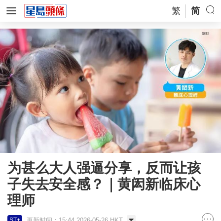
繁
简
为甚么大人强逼分享，反而让孩
子失去安全感？｜黄闳新临床心
理师
更新时间：15:44 2026-05-26 HKT
ST+