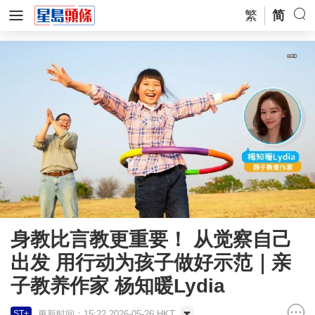
繁
简
身教比言教更重要！ 从觉察自己
出发 用行动为孩子做好示范｜亲
子教养作家 杨知暖Lydia
更新时间：15:22 2026-05-26 HKT
ST+