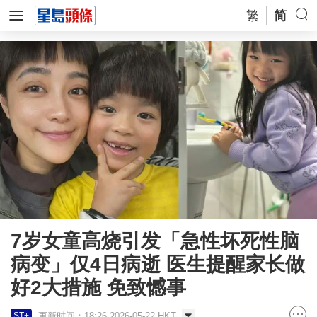
繁
简
7岁女童高烧引发「急性坏死性脑
病变」仅4日病逝 医生提醒家长做
好2大措施 免致憾事
更新时间：18:26 2026-05-22 HKT
ST+