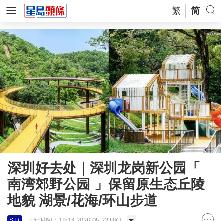
繁
简
深圳好去处｜深圳龙岗新公园「
南湾郊野公园 」保留原生态丘陵
地貌 湖景/花海/环山步道
更新时间：18:14 2026-05-22 HKT
ST+