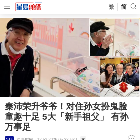
繁
简
秦沛荣升爷爷！对住孙女扮鬼脸
童趣十足 5大「新手祖父」 有孙
万事足
更新时间：12:53 2026-05-22 HKT
ST+