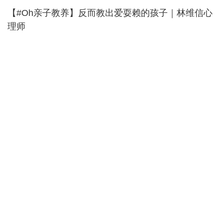
【#Oh亲子教养】反而教出爱耍赖的孩子｜林维信心
理师