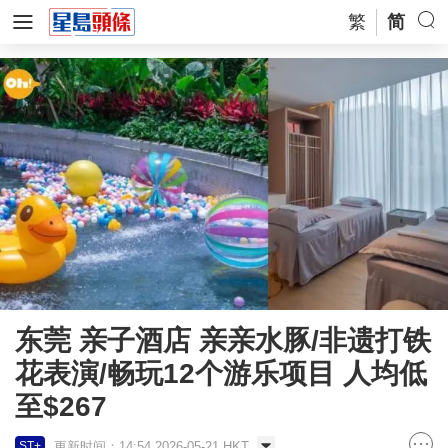
繁
简
东莞 亲子酒店 亲亲水豚/非遗打铁
花表演/畅玩12个游乐项目 人均低
至$267
更新时间：14:54 2026-05-21 HKT
ST+