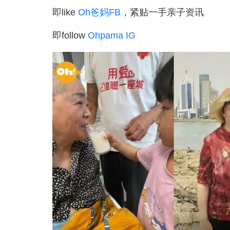
即like
Oh爸妈FB
，紧贴一手亲子资讯
即follow
Ohpama IG