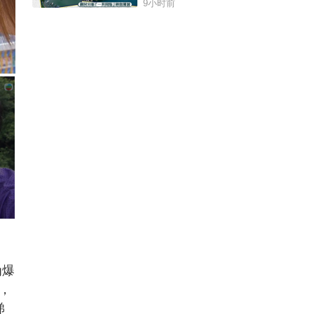
9小时前
为爆
，
睇