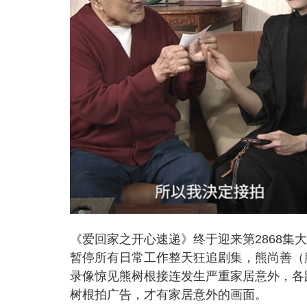
《爱回家之开心速递》终于迎来第2868集
暂停所有日常工作整天狂追剧集，熊尚善（
录像惊见熊树根接连发生严重家居意外，各
树根拍广告，才有家居意外的画面。