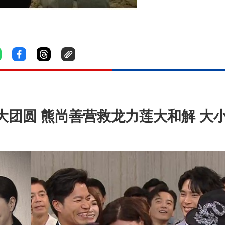
大团圆 熊尚善营救龙力莲大和解 大