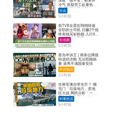
深夜「报平安」称未开
冷气 质疑劳工处暑热警
告「取消也没分别」
社会
01:02
5小时前
前TVB女星彭翔翎转做
全职的士司机 日赚2千指
终有钱买衫扮靓 入行9年
被封翻版林夏薇
影视圈
5小时前
星岛申诉王 | 商务位降级
特选经济舱 无法照顾病
妻 港男不满国泰安排
申诉热话
2小时前
住将军澳自带光芒？ 嘲
屯门「垃圾地方」惹地
区大战 网民分析「一共
同点」秒息风波｜Juicy
时事热话
叮
9小时前