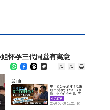
小姐怀孕三代同堂有寓意
最Hit
中年老公系最可怕嘅生
物？ 港女狂踩伴侣4宗
罪：似拖住个乞儿 不解
为何经常去厕所 网民一
生活百科
语道破
2026-08-08 15:21 HKT