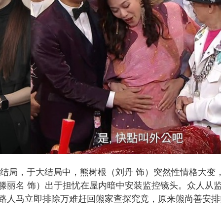
大结局，于大结局中，熊树根（刘丹 饰）突然性情格大变
滕丽名 饰）出于担忧在屋内暗中安装监控镜头。众人从
路人马立即排除万难赶回熊家查探究竟，原来熊尚善安排