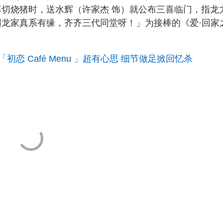
幕切烧猪时，送水辉（许家杰 饰）就公布三喜临门，指龙
熊家同龙家真系有缘，齐齐三代同堂呀！」为接棒的《爱·回家
恋 Café Menu 」超有心思 细节做足掀回忆杀