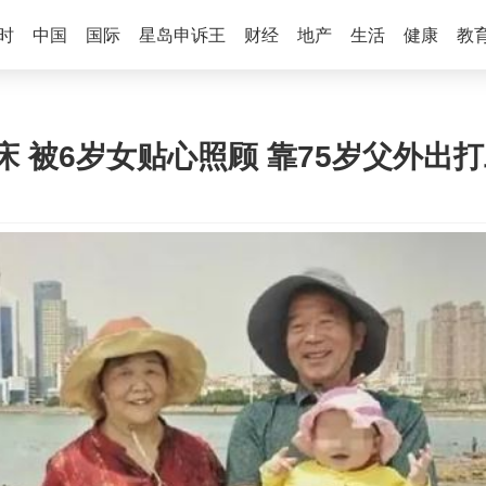
时
中国
国际
星岛申诉王
财经
地产
生活
健康
教
卧床 被6岁女贴心照顾 靠75岁父外出