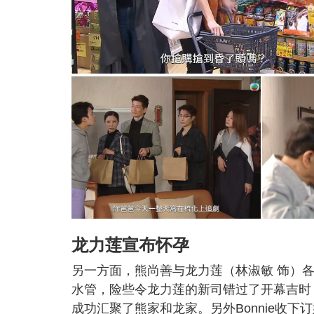
龙力莲宣布怀孕
另一方面，熊尚善与龙力莲（林淑敏 饰）
水管，险些令龙力莲的新司错过了开幕吉时
成功汇聚了熊家和龙家。另外Bonnie收