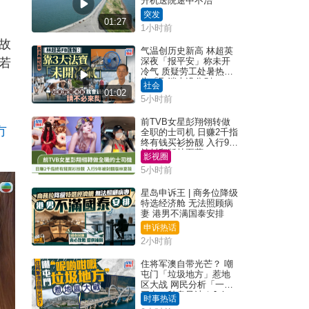
升机送院途中不治
突发
01:27
1小时前
故
气温创历史新高 林超英
若
深夜「报平安」称未开
冷气 质疑劳工处暑热警
告「取消也没分别」
社会
01:02
5小时前
前TVB女星彭翔翎转做
冇
全职的士司机 日赚2千指
终有钱买衫扮靓 入行9年
被封翻版林夏薇
影视圈
5小时前
星岛申诉王 | 商务位降级
特选经济舱 无法照顾病
妻 港男不满国泰安排
申诉热话
2小时前
住将军澳自带光芒？ 嘲
屯门「垃圾地方」惹地
区大战 网民分析「一共
同点」秒息风波｜Juicy
时事热话
叮