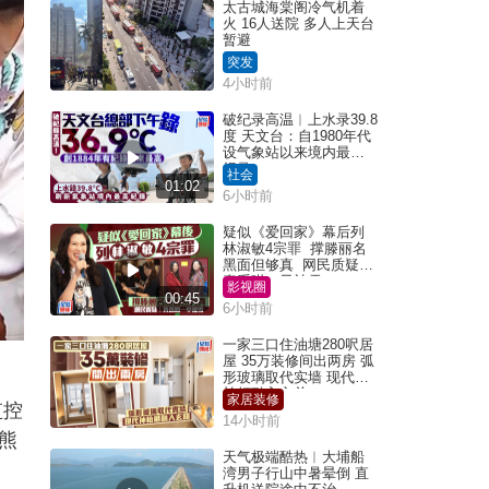
太古城海棠阁冷气机着
火 16人送院 多人上天台
暂避
突发
4小时前
破纪录高温︱上水录39.8
度 天文台：自1980年代
设气象站以来境内最高
纪录
社会
01:02
6小时前
疑似《爱回家》幕后列
林淑敏4宗罪 撑滕丽名
黑面但够真 网民质疑：
真系咁一早被雪
影视圈
00:45
6小时前
一家三口住油塘280呎居
屋 35万装修间出两房 弧
形玻璃取代实墙 现代神
，
枱柜融入玄关
家居装修
监控
14小时前
熊
天气极端酷热︱大埔船
湾男子行山中暑晕倒 直