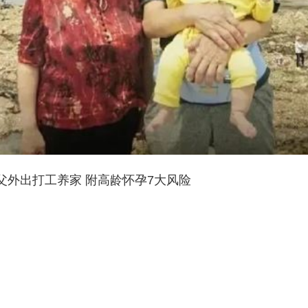
岁父外出打工养家 附高龄怀孕7大风险