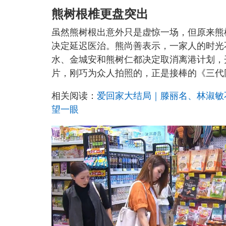
熊树根椎更盘突出
虽然熊树根出意外只是虚惊一场，但原来熊
决定延迟医治。熊尚善表示，一家人的时光
水、金城安和熊树仁都决定取消离港计划，
片，刚巧为众人拍照的，正是接棒的《三代
相关阅读：
爱回家大结局｜滕丽名、林淑敏
望一眼