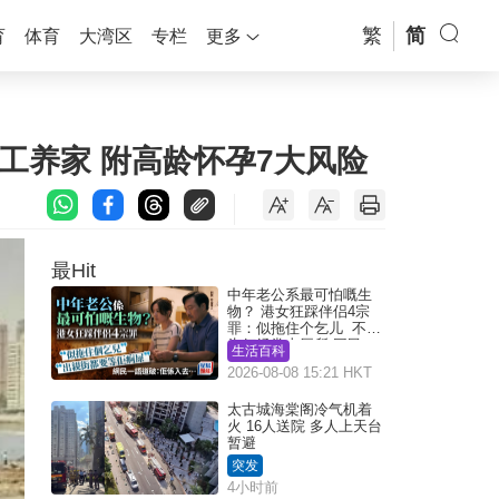
繁
简
育
体育
大湾区
专栏
更多
打工养家 附高龄怀孕7大风险
最Hit
中年老公系最可怕嘅生
物？ 港女狂踩伴侣4宗
罪：似拖住个乞儿 不解
为何经常去厕所 网民一
生活百科
语道破
2026-08-08 15:21 HKT
太古城海棠阁冷气机着
火 16人送院 多人上天台
暂避
突发
4小时前