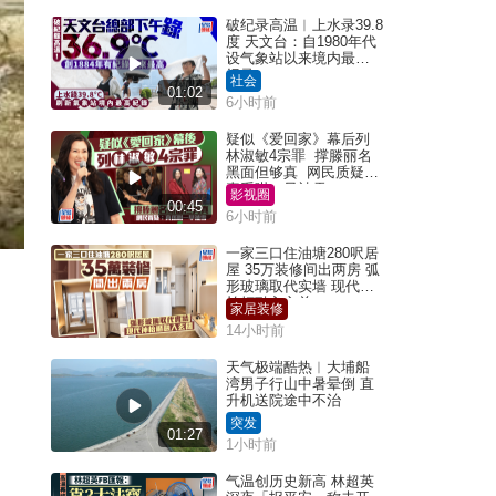
破纪录高温︱上水录39.8
度 天文台：自1980年代
设气象站以来境内最高
纪录
社会
01:02
6小时前
疑似《爱回家》幕后列
林淑敏4宗罪 撑滕丽名
黑面但够真 网民质疑：
真系咁一早被雪
影视圈
00:45
6小时前
一家三口住油塘280呎居
屋 35万装修间出两房 弧
形玻璃取代实墙 现代神
枱柜融入玄关
家居装修
14小时前
天气极端酷热︱大埔船
湾男子行山中暑晕倒 直
升机送院途中不治
突发
01:27
1小时前
气温创历史新高 林超英