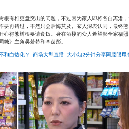
树根有椎更盘突出的问题，不过因为家人即将各自离港，
不要再错过，不然只会后悔莫及。家人深表认同，最终熊
开心得熊树根要请食饭。身在酒楼的众人希望影全家福照
同糖》主角吴若希和李茵彤。
不和白热化？ 商场大型直播 大小姐2分钟分享阿滕眼尾