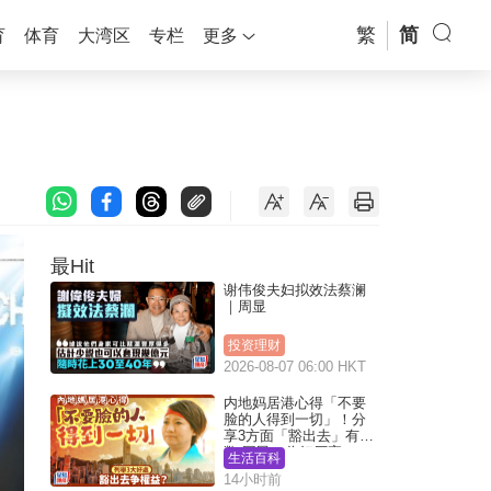
繁
简
育
体育
大湾区
专栏
更多
最Hit
谢伟俊夫妇拟效法蔡澜
｜周显
投资理财
2026-08-07 06:00 HKT
内地妈居港心得「不要
脸的人得到一切」！分
享3方面「豁出去」有著
数 网民：你好厉害
生活百科
14小时前