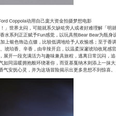
 Ford Coppola动用自己庞大资金拍摄梦想电影
some fun！」世界太闷，可能就系欠缺咗旁人或者好难理解「明
Y香水系列正正赋予Fun感觉，以玩具熊Bear Bear为瓶身
灰色，加上银色饰边点缀，比较低调地给予人欢愉感；至于香
当中木质香、琥珀香、辛香，由辛辣开启，以温柔深邃琥珀收尾感
，展开一段充满活力与趣味兼具旅程，逃离日常沉闷，追
气如同温暖拥抱般环绕著你，而亚基戛纳木则添上一抹大
香气安抚心灵，并为这场冒险揭示出更多意想不到惊喜。