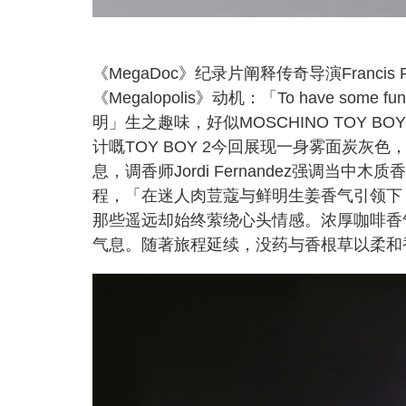
《MegaDoc》纪录片阐释传奇导演Francis
《Megalopolis》动机：「To have 
明」生之趣味，好似MOSCHINO TOY BO
计嘅TOY BOY 2今回展现一身雾面炭
息，调香师Jordi Fernandez强调
程，「在迷人肉荳蔻与鲜明生姜香气引领下
那些遥远却始终萦绕心头情感。浓厚咖啡香
气息。随著旅程延续，没药与香根草以柔和