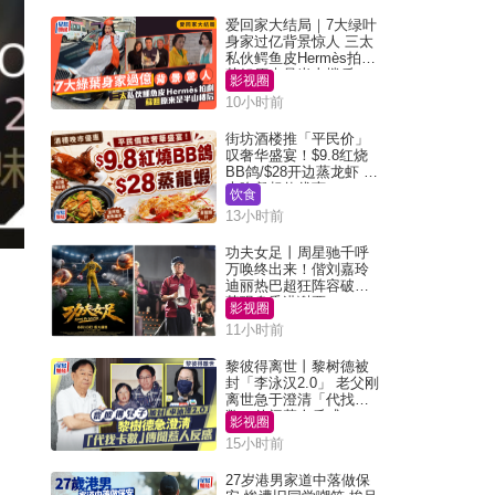
爱回家大结局｜7大绿叶
身家过亿背景惊人 三太
私伙鳄鱼皮Hermès拍剧
苏姐原来是半山楼后
影视圈
10小时前
街坊酒楼推「平民价」
叹奢华盛宴！$9.8红烧
BB鸽/$28开边蒸龙虾 3
大晚餐超值优惠
饮食
13小时前
功夫女足丨周星驰千呼
万唤终出来！偕刘嘉玲
迪丽热巴超狂阵容破天
荒现身香港谢票
影视圈
11小时前
黎彼得离世丨黎树德被
封「李泳汉2.0」 老父刚
离世急于澄清「代找卡
数」传闻惹人反感
影视圈
15小时前
27岁港男家道中落做保