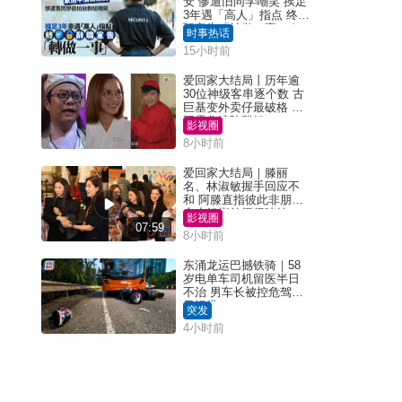
安 惨遭旧同学嘲笑 挨足
3年遇「高人」指点 终辞
职宣告「转做一事」｜
时事热话
Juicy叮
15小时前
爱回家大结局丨历年逾
30位神级客串逐个数 古
巨基变外卖仔最破格 欧
阳震华情陷群姐
影视圈
8小时前
爱回家大结局｜滕丽
名、林淑敏握手回应不
和 阿滕直指彼此非朋友
大小姐指传闻得啖笑
影视圈
07:59
8小时前
东涌龙运巴撼铁骑｜58
岁电单车司机留医半日
不治 男车长被控危驾今
早提堂
突发
4小时前