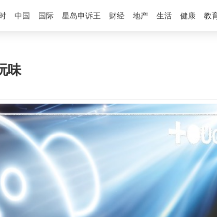
时
中国
国际
星岛申诉王
财经
地产
生活
健康
教
 玩味