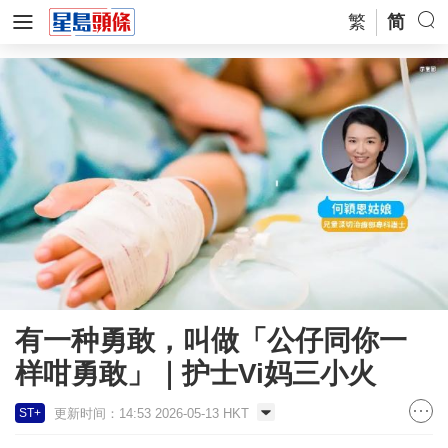
繁
简
有一种勇敢，叫做「公仔同你一
样咁勇敢」｜护士Vi妈三小火
更新时间：14:53 2026-05-13 HKT
ST+