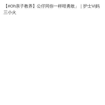
【#Oh亲子教养】公仔同你一样咁勇敢」｜护士Vi妈
三小火